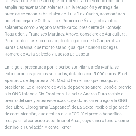
Un escaparate necesario que, de nuevo, también contó con una
amplia representación solanera. En la recepción y entrega de
premios se encontraba el alcalde, Luis Díaz-Cacho, acompañado
por el concejal de Cultura, Luis Romero de Ávila, junto a otros
solaneros como Gregorio Martín-Zarco, presidente del Consejo
Regulador, y Francisco Martínez Arroyo, consejero de Agricultura.
Pero también asistió una amplia delegación de la Cooperativa
Santa Catalina, que montó stand igual que hicieron Bodegas
Romero de Ávila Salcedo y Quesos La Casota.
En la gala, presentada por la periodista Pilar García Muñiz, se
entregaron los premios solidarios, dotados con 5.000 euros. En el
apartado de deportes al At. Madrid Femenino, que recogió su
presidenta, Lola Romero de Ávila, de padre solanero. Donó el premio
a la ONG Infancia Sin Fronteras. La actriz Andrea Duro recibió el
premio del cine y artes escénicas, cuya dotación entregó a la ONG
Idea Libre. El programa ‘Zapeando’, de La Sexta, recibió el galardón
de comunicación, que destinó a la AECC. Y el premio honorífico
recayó en el conocido actor Imanol Arias, cuyo dinero tendrá como
destino la Fundación Vicente Ferrer.