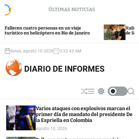
S
ÚLTIMAS NOTICIAS
k
i
p
cen cuatro personas en un viaje
Italia califica
t
ico en helicóptero en Río de Janeiro
de Schengen p
o
c
o
lunes, agosto 10 2026
3
:
32
:
44
AM
n
t
DIARIO DE INFORMES
e
n
t
S
M
S
S
h
e
w
e
u
n
i
a
Varios ataques con explosivos marcan el
ff
u
t
r
primer día de mandato del presidente De
l
c
c
e
h
h
la Espriella en Colombia
c
agosto 10, 2026
o
l