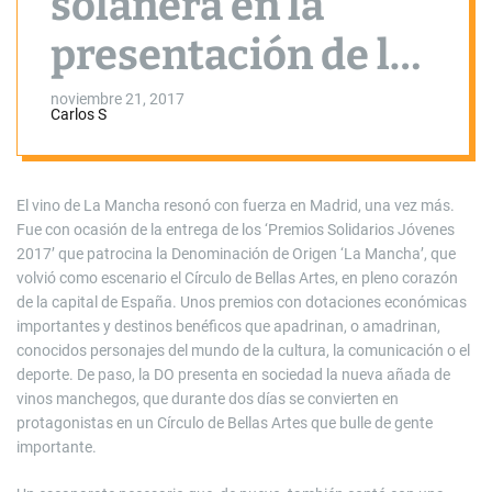
solanera en la
presentación de los
vinos manchegos
noviembre 21, 2017
Carlos S
en Madrid
El vino de La Mancha resonó con fuerza en Madrid, una vez más.
Fue con ocasión de la entrega de los ‘Premios Solidarios Jóvenes
2017’ que patrocina la Denominación de Origen ‘La Mancha’, que
volvió como escenario el Círculo de Bellas Artes, en pleno corazón
de la capital de España. Unos premios con dotaciones económicas
importantes y destinos benéficos que apadrinan, o amadrinan,
conocidos personajes del mundo de la cultura, la comunicación o el
deporte. De paso, la DO presenta en sociedad la nueva añada de
vinos manchegos, que durante dos días se convierten en
protagonistas en un Círculo de Bellas Artes que bulle de gente
importante.