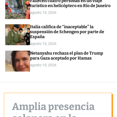
Fallecen cuatro personas en un viaje
o
turístico en helicóptero en Río de Janeiro
r
m
agosto 10, 2026
o
d
e
Italia califica de “inaceptable” la
suspensión de Schengen por parte de
España
agosto 10, 2026
Netanyahu rechaza el plan de Trump
para Gaza aceptado por Hamas
agosto 10, 2026
Amplia presencia