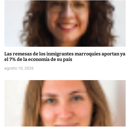
e
e
n
t
r
Las remesas de los inmigrantes marroquíes aportan ya
a
el 7% de la economía de su país
d
agosto 10, 2026
a
s