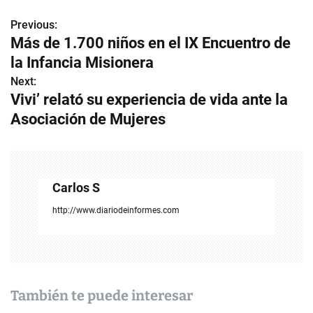
Previous:
N
Más de 1.700 niños en el IX Encuentro de
a
la Infancia Misionera
v
Next:
Vivi’ relató su experiencia de vida ante la
e
Asociación de Mujeres
g
a
c
Carlos S
i
http://www.diariodeinformes.com
ó
n
d
También te puede interesar