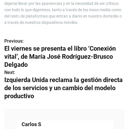
dejarse llevar por las apariencias y en la necesidad de ser críticos
con todo lo que digerimos, tanto a través de los mass media como
del resto de plataformas que entran a diario en nuestro domicilio o
a través de nuestros dispositivos móviles.
Previous:
N
El viernes se presenta el libro ‘Conexión
a
vital’, de María José Rodríguez-Brusco
v
Delgado
Next:
e
Izquierda Unida reclama la gestión directa
g
de los servicios y un cambio del modelo
productivo
a
c
i
Carlos S