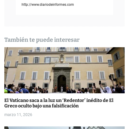
ó
http://www.diariodeinformes.com
n
d
e
También te puede interesar
e
n
t
r
a
d
El Vaticano saca a la luz un ‘Redentor’ inédito de El
Greco oculto bajo una falsificación
a
marzo 11, 2026
s