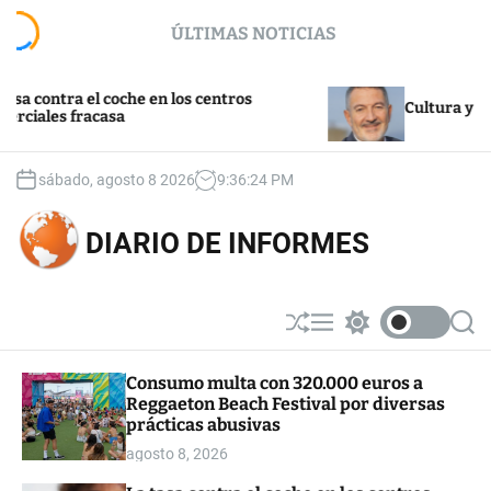
S
ÚLTIMAS NOTICIAS
k
i
p
ntra el coche en los centros
t
Cultura y turismo
es fracasa
o
c
o
sábado, agosto 8 2026
9
:
36
:
24
PM
n
t
DIARIO DE INFORMES
e
n
t
S
M
S
S
h
e
w
e
u
n
i
a
Consumo multa con 320.000 euros a
ff
u
t
r
Reggaeton Beach Festival por diversas
l
c
c
e
h
h
prácticas abusivas
c
agosto 8, 2026
o
l