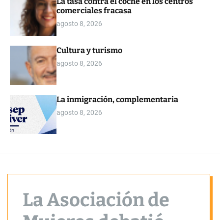
La tasa contra el coche en los centros
o
comerciales fracasa
r
m
agosto 8, 2026
o
d
e
Cultura y turismo
agosto 8, 2026
La inmigración, complementaria
agosto 8, 2026
La Asociación de