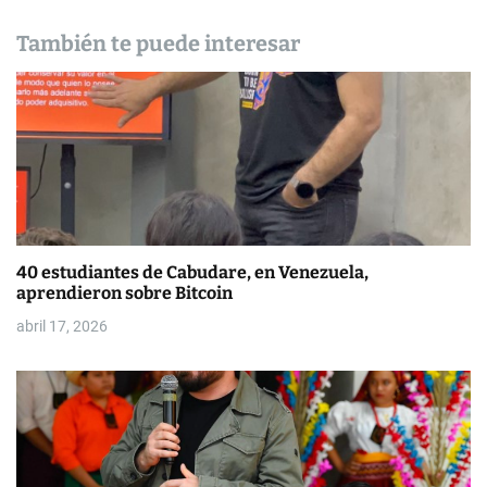
n
d
También te puede interesar
e
e
n
t
r
40 estudiantes de Cabudare, en Venezuela,
a
aprendieron sobre Bitcoin
d
abril 17, 2026
a
s