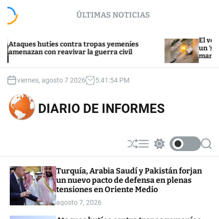
S
ÚLTIMAS NOTICIAS
k
i
p
El vendedor a
es hutíes contra tropas yemeníes
t
un ‘safari hum
zan con reavivar la guerra civil
mano”
o
c
o
viernes, agosto 7 2026
5
:
41
:
55
PM
n
t
DIARIO DE INFORMES
e
n
t
S
M
S
S
h
e
w
e
u
n
i
a
Turquía, Arabia Saudí y Pakistán forjan
ff
u
t
r
un nuevo pacto de defensa en plenas
l
c
c
e
h
h
tensiones en Oriente Medio
c
agosto 7, 2026
o
l