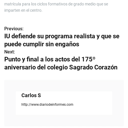
matrícula para los ciclos formativos de grado medio que se
imparten en el centro.
Previous:
N
IU defiende su programa realista y que se
a
puede cumplir sin engaños
v
Next:
Punto y final a los actos del 175º
e
aniversario del colegio Sagrado Corazón
g
a
c
Carlos S
i
http://www.diariodeinformes.com
ó