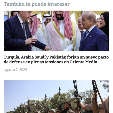
d
También te puede interesar
e
e
n
t
r
Turquía, Arabia Saudí y Pakistán forjan un nuevo pacto
a
de defensa en plenas tensiones en Oriente Medio
d
agosto 7, 2026
a
s