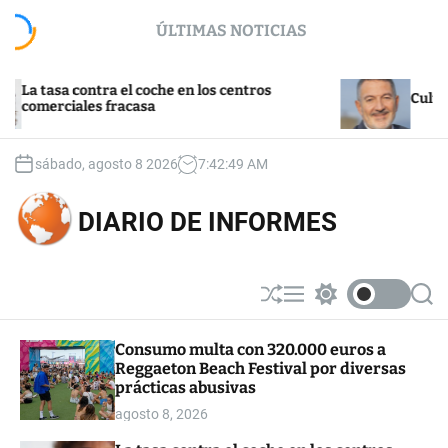
S
ÚLTIMAS NOTICIAS
k
i
p
asa contra el coche en los centros
t
Cultura y tu
rciales fracasa
o
c
o
sábado, agosto 8 2026
7
:
42
:
50
AM
n
t
DIARIO DE INFORMES
e
n
t
S
M
S
S
h
e
w
e
u
n
i
a
Consumo multa con 320.000 euros a
ff
u
t
r
Reggaeton Beach Festival por diversas
l
c
c
e
h
h
prácticas abusivas
c
agosto 8, 2026
o
l