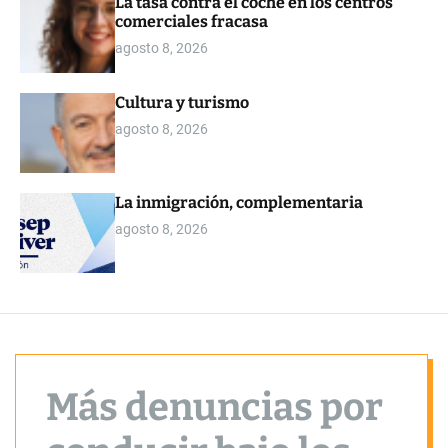
La tasa contra el coche en los centros
o
comerciales fracasa
r
m
agosto 8, 2026
o
d
e
Cultura y turismo
agosto 8, 2026
La inmigración, complementaria
agosto 8, 2026
Más denuncias por