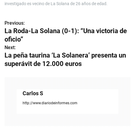
investigado es vecino de La Solana de 26 años de edad.
Previous:
N
La Roda-La Solana (0-1): “Una victoria de
a
oficio”
v
Next:
La peña taurina ‘La Solanera’ presenta un
e
superávit de 12.000 euros
g
a
c
Carlos S
i
http://www.diariodeinformes.com
ó
n