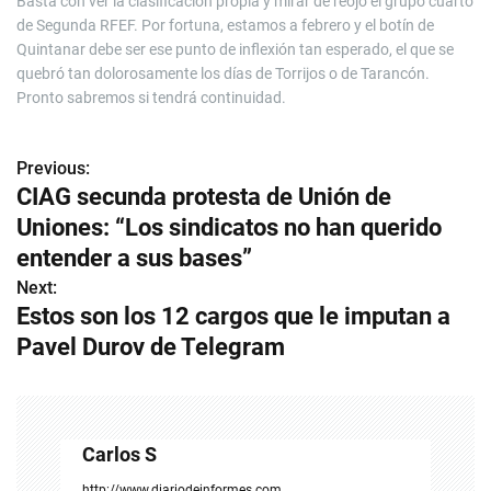
Basta con ver la clasificación propia y mirar de reojo el grupo cuarto
de Segunda RFEF. Por fortuna, estamos a febrero y el botín de
Quintanar debe ser ese punto de inflexión tan esperado, el que se
quebró tan dolorosamente los días de Torrijos o de Tarancón.
Pronto sabremos si tendrá continuidad.
Previous:
N
CIAG secunda protesta de Unión de
a
Uniones: “Los sindicatos no han querido
v
entender a sus bases”
Next:
e
Estos son los 12 cargos que le imputan a
g
Pavel Durov de Telegram
a
c
Carlos S
i
http://www.diariodeinformes.com