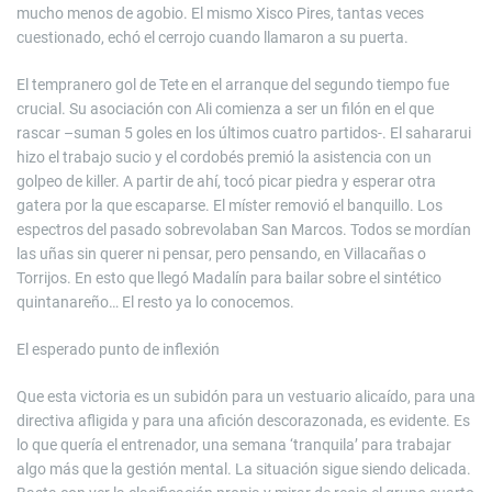
mucho menos de agobio. El mismo Xisco Pires, tantas veces
cuestionado, echó el cerrojo cuando llamaron a su puerta.
El tempranero gol de Tete en el arranque del segundo tiempo fue
crucial. Su asociación con Ali comienza a ser un filón en el que
rascar –suman 5 goles en los últimos cuatro partidos-. El sahararui
hizo el trabajo sucio y el cordobés premió la asistencia con un
golpeo de killer. A partir de ahí, tocó picar piedra y esperar otra
gatera por la que escaparse. El míster removió el banquillo. Los
espectros del pasado sobrevolaban San Marcos. Todos se mordían
las uñas sin querer ni pensar, pero pensando, en Villacañas o
Torrijos. En esto que llegó Madalín para bailar sobre el sintético
quintanareño… El resto ya lo conocemos.
El esperado punto de inflexión
Que esta victoria es un subidón para un vestuario alicaído, para una
directiva afligida y para una afición descorazonada, es evidente. Es
lo que quería el entrenador, una semana ‘tranquila’ para trabajar
algo más que la gestión mental. La situación sigue siendo delicada.