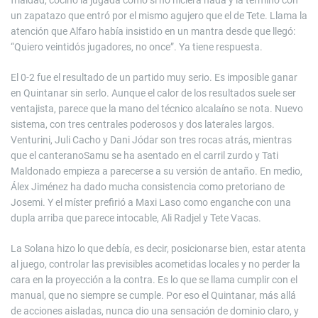
frialdad, cocinó la jugada como si no hiciera nada y la terminó con
un zapatazo que entró por el mismo agujero que el de Tete. Llama la
atención que Alfaro había insistido en un mantra desde que llegó:
“Quiero veintidós jugadores, no once”. Ya tiene respuesta.
El 0-2 fue el resultado de un partido muy serio. Es imposible ganar
en Quintanar sin serlo. Aunque el calor de los resultados suele ser
ventajista, parece que la mano del técnico alcalaíno se nota. Nuevo
sistema, con tres centrales poderosos y dos laterales largos.
Venturini, Juli Cacho y Dani Jódar son tres rocas atrás, mientras
que el canteranoSamu se ha asentado en el carril zurdo y Tati
Maldonado empieza a parecerse a su versión de antaño. En medio,
Álex Jiménez ha dado mucha consistencia como pretoriano de
Josemi. Y el míster prefirió a Maxi Laso como enganche con una
dupla arriba que parece intocable, Ali Radjel y Tete Vacas.
La Solana hizo lo que debía, es decir, posicionarse bien, estar atenta
al juego, controlar las previsibles acometidas locales y no perder la
cara en la proyección a la contra. Es lo que se llama cumplir con el
manual, que no siempre se cumple. Por eso el Quintanar, más allá
de acciones aisladas, nunca dio una sensación de dominio claro, y