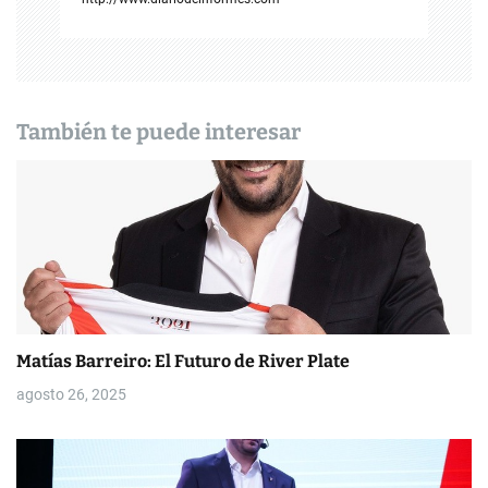
ó
n
d
También te puede interesar
e
e
n
t
r
a
Matías Barreiro: El Futuro de River Plate
d
agosto 26, 2025
a
s