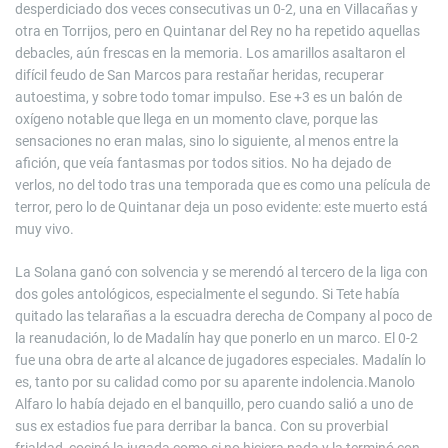
desperdiciado dos veces consecutivas un 0-2, una en Villacañas y
otra en Torrijos, pero en Quintanar del Rey no ha repetido aquellas
debacles, aún frescas en la memoria. Los amarillos asaltaron el
difícil feudo de San Marcos para restañar heridas, recuperar
autoestima, y sobre todo tomar impulso. Ese +3 es un balón de
oxígeno notable que llega en un momento clave, porque las
sensaciones no eran malas, sino lo siguiente, al menos entre la
afición, que veía fantasmas por todos sitios. No ha dejado de
verlos, no del todo tras una temporada que es como una película de
terror, pero lo de Quintanar deja un poso evidente: este muerto está
muy vivo.
La Solana ganó con solvencia y se merendó al tercero de la liga con
dos goles antológicos, especialmente el segundo. Si Tete había
quitado las telarañas a la escuadra derecha de Company al poco de
la reanudación, lo de Madalín hay que ponerlo en un marco. El 0-2
fue una obra de arte al alcance de jugadores especiales. Madalín lo
es, tanto por su calidad como por su aparente indolencia.Manolo
Alfaro lo había dejado en el banquillo, pero cuando salió a uno de
sus ex estadios fue para derribar la banca. Con su proverbial