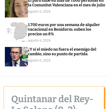
El paro sube en más de 7.000 personas en
o
la Comunitat Valenciana en el mes de julio
r
m
agosto 6, 2026
o
d
e
1.700 euros por una semana de alquiler
vacacional en Benidorm: suben los
precios un 8%
agosto 6, 2026
¿Y si el miedo no fuera el enemigo del
cambio, sino su punto de partida
agosto 6, 2026
Quintanar del Rey-