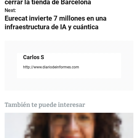
v
cerrar la tienda de Barcelona
Next:
e
Eurecat invierte 7 millones en una
g
infraestructura de IA y cuántica
a
c
Carlos S
i
http://www.diariodeinformes.com
ó
n
d
También te puede interesar
e
e
n