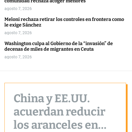
comunidad rechaza acoger menores
o
r
agosto 7, 2026
m
o
Meloni rechaza retirar los controles en frontera como
d
le exige Sánchez
e
agosto 7, 2026
Washington culpa al Gobierno de la “invasión” de
decenas de miles de migrantes en Ceuta
agosto 7, 2026
China y EE.UU.
acuerdan reducir
los aranceles en