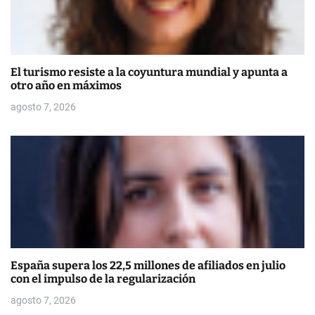
t
r
a
El turismo resiste a la coyuntura mundial y apunta a
otro año en máximos
d
agosto 7, 2026
a
s
España supera los 22,5 millones de afiliados en julio
con el impulso de la regularización
agosto 7, 2026