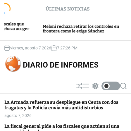
S
ÚLTIMAS NOTICIAS
k
i
p
 que
Washin
Meloni rechaza retirar los controles en
acoger
t
“invas
frontera como le exige Sánchez
en Ce
o
c
o
viernes, agosto 7 2026
7
:
27
:
26
PM
n
t
DIARIO DE INFORMES
e
n
t
S
M
S
S
h
e
w
e
u
n
i
a
La Armada refuerza su despliegue en Ceuta con dos
ff
u
t
r
fragatas y la Policía envía más antidisturbios
l
c
c
e
h
h
agosto 7, 2026
c
o
La fiscal general pide a los fiscales que actúen si una
l