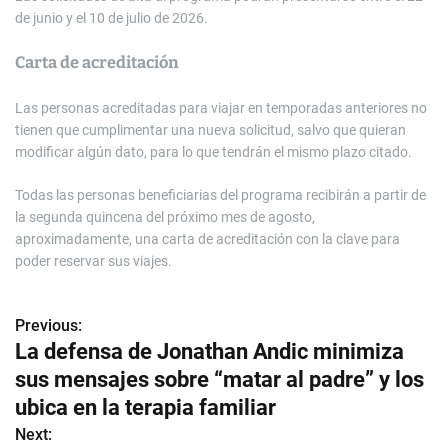
de junio y el 10 de julio de 2026.
Carta de acreditación
Las personas acreditadas para viajar en temporadas anteriores no
tienen que cumplimentar una nueva solicitud, salvo que quieran
modificar algún dato, para lo que tendrán el mismo plazo citado.
Todas las personas beneficiarias del programa recibirán a partir de
la segunda quincena del próximo mes de agosto,
aproximadamente, una carta de acreditación con la clave para
poder reservar sus viajes.
Previous:
N
La defensa de Jonathan Andic minimiza
a
sus mensajes sobre “matar al padre” y los
v
ubica en la terapia familiar
Next:
e