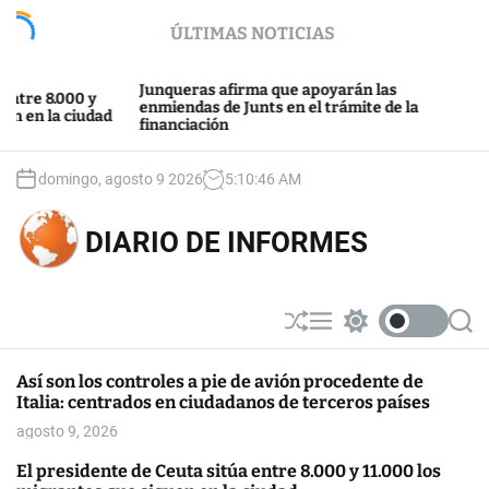
S
ÚLTIMAS NOTICIAS
k
i
p
Junqueras afirma que apoyarán las
Junts y E
00 y
t
enmiendas de Junts en el trámite de la
después d
ciudad
financiación
Barcelona
o
c
o
domingo, agosto 9 2026
5
:
10
:
46
AM
n
t
DIARIO DE INFORMES
e
n
t
S
M
S
S
h
e
w
e
u
n
i
a
Así son los controles a pie de avión procedente de
ff
u
t
r
Italia: centrados en ciudadanos de terceros países
l
c
c
e
h
h
agosto 9, 2026
c
o
El presidente de Ceuta sitúa entre 8.000 y 11.000 los
l