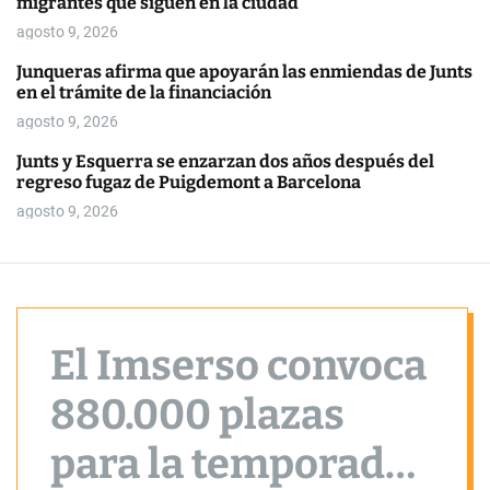
migrantes que siguen en la ciudad
o
r
agosto 9, 2026
m
o
Junqueras afirma que apoyarán las enmiendas de Junts
d
en el trámite de la financiación
e
agosto 9, 2026
Junts y Esquerra se enzarzan dos años después del
regreso fugaz de Puigdemont a Barcelona
agosto 9, 2026
El Imserso convoca
880.000 plazas
para la temporada