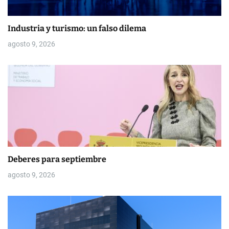
r
a
Industria y turismo: un falso dilema
d
agosto 9, 2026
a
s
Deberes para septiembre
agosto 9, 2026