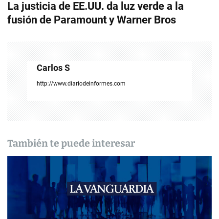
La justicia de EE.UU. da luz verde a la
g
fusión de Paramount y Warner Bros
a
c
Carlos S
i
http://www.diariodeinformes.com
ó
n
d
También te puede interesar
e
e
n
t