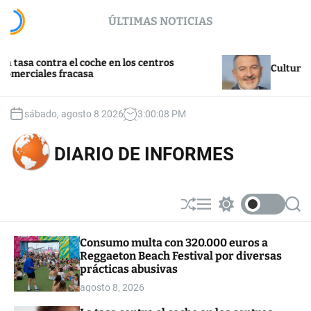
S
ÚLTIMAS NOTICIAS
k
i
p
 contra el coche en los centros
t
Cultura y turis
iales fracasa
o
c
o
sábado, agosto 8 2026
3
:
00
:
09
PM
n
t
DIARIO DE INFORMES
e
n
t
S
M
S
S
h
e
w
e
u
n
i
a
Consumo multa con 320.000 euros a
ff
u
t
r
Reggaeton Beach Festival por diversas
l
c
c
e
h
h
prácticas abusivas
c
agosto 8, 2026
o
l