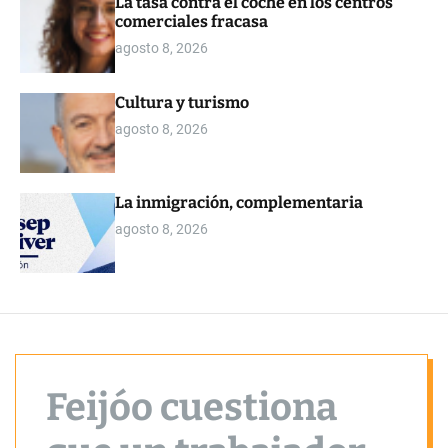
La tasa contra el coche en los centros
o
comerciales fracasa
r
m
agosto 8, 2026
o
d
e
Cultura y turismo
agosto 8, 2026
La inmigración, complementaria
agosto 8, 2026
Feijóo cuestiona