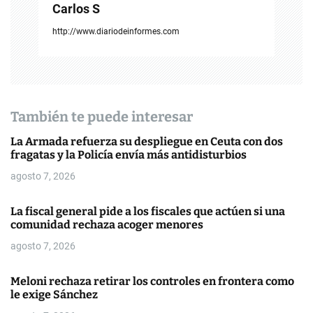
Carlos S
ó
http://www.diariodeinformes.com
n
d
e
También te puede interesar
e
La Armada refuerza su despliegue en Ceuta con dos
n
fragatas y la Policía envía más antidisturbios
agosto 7, 2026
t
r
La fiscal general pide a los fiscales que actúen si una
comunidad rechaza acoger menores
a
agosto 7, 2026
d
Meloni rechaza retirar los controles en frontera como
a
le exige Sánchez