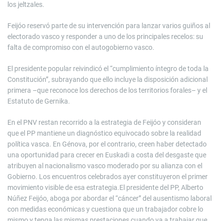
los jeltzales.
Feijóo reservó parte de su intervención para lanzar varios guiños al
electorado vasco y responder a uno de los principales recelos: su
falta de compromiso con el autogobierno vasco.
El presidente popular reivindicó el “cumplimiento íntegro de toda la
Constitución”, subrayando que ello incluye la disposición adicional
primera –que reconoce los derechos de los territorios forales– y el
Estatuto de Gernika.
En el PNV restan recorrido a la estrategia de Feijóo y consideran
que el PP mantiene un diagnóstico equivocado sobre la realidad
política vasca. En Génova, por el contrario, creen haber detectado
una oportunidad para crecer en Euskadi a costa del desgaste que
atribuyen al nacionalismo vasco moderado por su alianza con el
Gobierno. Los encuentros celebrados ayer constituyeron el primer
movimiento visible de esa estrategia.El presidente del PP, Alberto
Núñez Feijóo, aboga por abordar el “cáncer” del ausentismo laboral
con medidas económicas y cuestiona que un trabajador cobre lo
mismo y tenga las mismas prestaciones cuando va a trabajar que