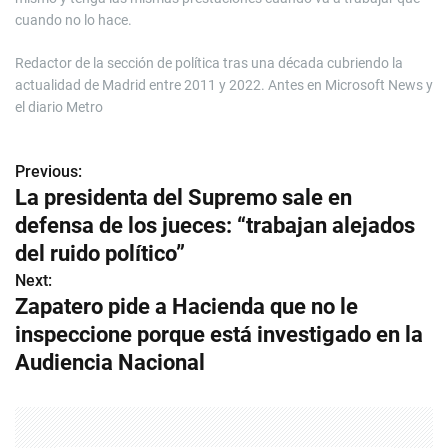
cuando no lo hace.
Redactor de la sección de política tras una década cubriendo la
actualidad de Madrid entre 2011 y 2022. Antes en Microsoft News y
el diario Metro
Previous:
N
La presidenta del Supremo sale en
a
defensa de los jueces: “trabajan alejados
v
del ruido político”
Next:
e
Zapatero pide a Hacienda que no le
g
inspeccione porque está investigado en la
Audiencia Nacional
a
c
i