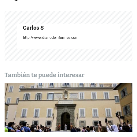
g
a
c
Carlos S
i
http://www.diariodeinformes.com
ó
n
d
También te puede interesar
e
e
n
t
r