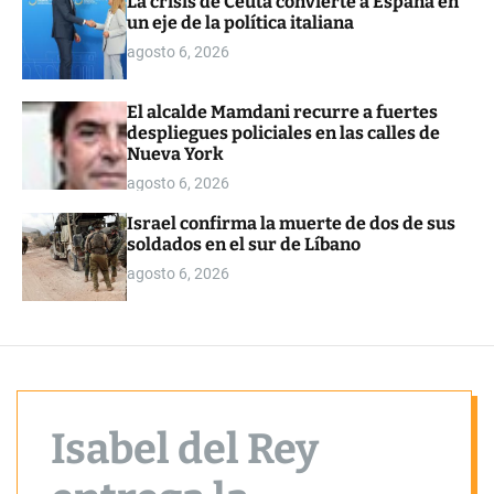
La crisis de Ceuta convierte a España en
o
un eje de la política italiana
r
m
agosto 6, 2026
o
d
e
El alcalde Mamdani recurre a fuertes
despliegues policiales en las calles de
Nueva York
agosto 6, 2026
Israel confirma la muerte de dos de sus
soldados en el sur de Líbano
agosto 6, 2026
Isabel del Rey