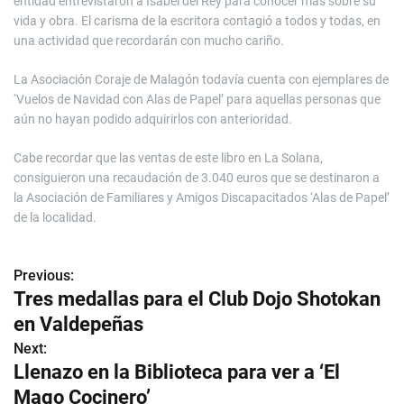
entidad entrevistaron a Isabel del Rey para conocer más sobre su
vida y obra. El carisma de la escritora contagió a todos y todas, en
una actividad que recordarán con mucho cariño.
La Asociación Coraje de Malagón todavía cuenta con ejemplares de
‘Vuelos de Navidad con Alas de Papel’ para aquellas personas que
aún no hayan podido adquirirlos con anterioridad.
Cabe recordar que las ventas de este libro en La Solana,
consiguieron una recaudación de 3.040 euros que se destinaron a
la Asociación de Familiares y Amigos Discapacitados ‘Alas de Papel’
de la localidad.
Previous:
N
Tres medallas para el Club Dojo Shotokan
a
en Valdepeñas
v
Next:
Llenazo en la Biblioteca para ver a ‘El
e
Mago Cocinero’