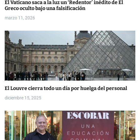
El Vaticano saca a la luz un ‘Redentor’ inédito de El
a
Greco oculto bajo una falsificación
d
marzo 11, 2026
a
s
El Louvre cierra todo un día por huelga del personal
diciembre 15, 2025