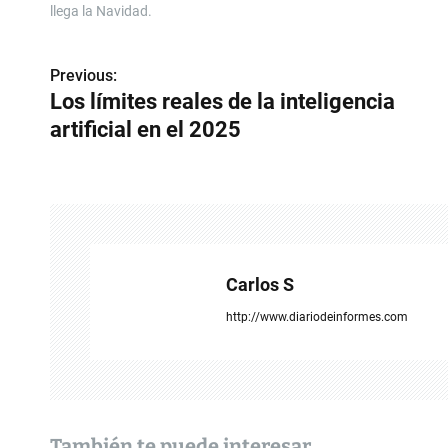
llega la Navidad.
Previous:
N
Los límites reales de la inteligencia
a
artificial en el 2025
v
e
g
a
Carlos S
c
http://www.diariodeinformes.com
i
ó
n
También te puede interesar