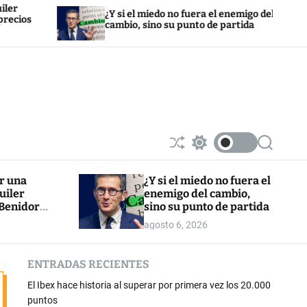
¿Y si el miedo no fuera el enemigo del
L
cambio, sino su punto de partida
W
S
S
S
h
w
e
u
i
a
or una
¿Y si el miedo no fuera el
ff
t
r
uiler
enemigo del cambio,
l
c
c
e
h
h
 Benidorm:
sino su punto de partida
c
cios un 8%
agosto 6, 2026
o
l
o
ENTRADAS RECIENTES
r
m
El Ibex hace historia al superar por primera vez los 20.000
o
d
puntos