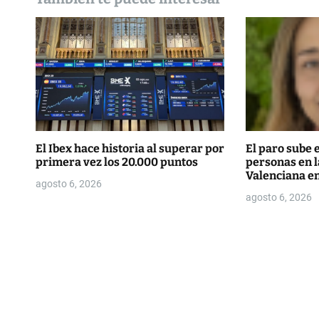
d
e
e
n
t
r
El Ibex hace historia al superar por
El paro sube 
primera vez los 20.000 puntos
personas en 
a
Valenciana en
agosto 6, 2026
d
agosto 6, 2026
a
s