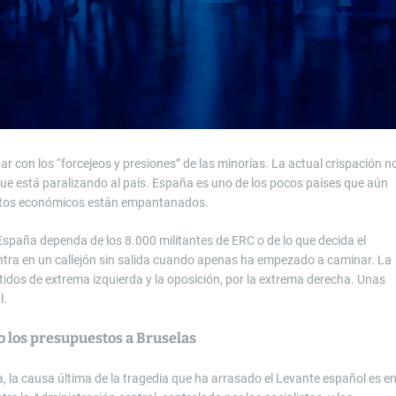
con los “forcejeos y presiones” de las minorías. La actual crispación n
ue está paralizando al país. España es uno de los pocos países que aún
yectos económicos están empantanados.
spaña dependa de los 8.000 militantes de ERC o de lo que decida el
entra en un callejón sin salida cuando apenas ha empezado a caminar. La
rtidos de extrema izquierda y la oposición, por la extrema derecha. Unas
l.
o los presupuestos a Bruselas
, la causa última de la tragedia que ha arrasado el Levante español es e