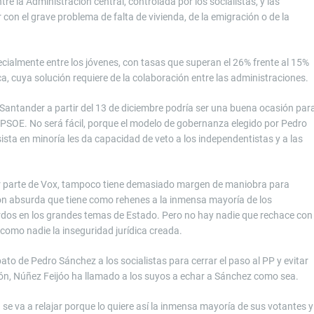
tre la Administración central, controlada por los socialistas, y las
 con el grave problema de falta de vivienda, de la emigración o de la
ialmente entre los jóvenes, con tasas que superan el 26% frente al 15%
ica, cuya solución requiere de la colaboración entre las administraciones.
Santander a partir del 13 de diciembre podría ser una buena ocasión par
el PSOE. No será fácil, porque el modelo de gobernanza elegido por Pedro
sta en minoría les da capacidad de veto a los independentistas y a las
 por parte de Vox, tampoco tiene demasiado margen de maniobra para
ión absurda que tiene como rehenes a la inmensa mayoría de los
rdos en los grandes temas de Estado. Pero no hay nadie que rechace con
como nadie la inseguridad jurídica creada.
o de Pedro Sánchez a los socialistas para cerrar el paso al PP y evitar
ción, Núñez Feijóo ha llamado a los suyos a echar a Sánchez como sea.
n se va a relajar porque lo quiere así la inmensa mayoría de sus votantes y