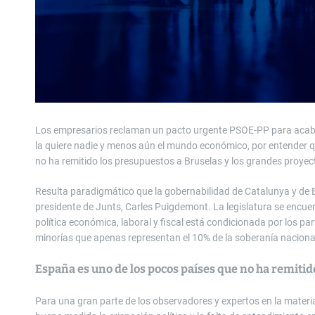
Los empresarios reclaman un pacto urgente PSOE-PP para acabar 
la quiere nadie y menos aún el mundo económico, por entender q
no ha remitido los presupuestos a Bruselas y los grandes pro
Resulta paradigmático que la gobernabilidad de Catalunya y de E
presidente de Junts, Carles Puigdemont. La legislatura se encu
política económica, laboral y fiscal está condicionada por los pa
minorías que apenas representan el 10% de la soberanía naciona
España es uno de los pocos países que no ha remitid
Para una gran parte de los observadores y expertos en la materia