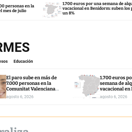
1.700 euros por una semana de alquiler
la
vacacional en Benidorm: suben los precios
un 8%
ORMES
esos
Educación
El paro sube en más de
1.700 euros p
7.000 personas en la
semana de alq
Comunitat Valenciana
vacacional en
en el mes de julio
suben los pre
agosto 6, 2026
agosto 6, 2026