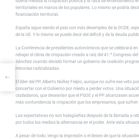
buena medida la crispación política y la falta de entendimiento en
territoriales en manos de los populares. Lo mismo se podría decir
financiación territorial.
España sigue siendo el país con más desempleo de la OCDE, espec
de la UE. Y lo mismo se puede decir del déficit y de la deuda publ
La Conferencia de presidentes autonómicos que se celebrará en 
rebajar el clima de crispación creado a raíz del 41.º Congreso d
Sánchez cuando decidió formar un gobierno de coalición progresi
minorías radicalizadas.
ia
El líder del PP, Alberto Núñez Feijóo, aunque no sufre ese veto
concertar con el Gobierno por miedo a perder votos. Una situac
ciudadanos, que desearían que el PSOE y el PP alcanzasen acue
más contundencia la crispación que los empresarios, que sufren 
Las expectativas no son halagüeñas después de la llamada a rebat
por todos los medios la alternancia en el poder. Ante esta situa
A pesar de todo, tengo la impresión o el deseo de que la situació