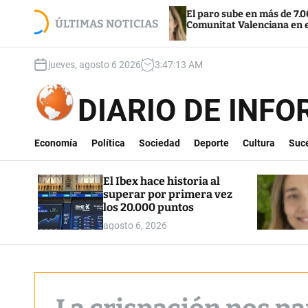
S
por primera
El paro sube en más de 7.000 personas en 
k
ÚLTIMAS NOTICIAS
Comunitat Valenciana en el mes de julio
i
p
jueves, agosto 6 2026
3
:
47
:
14
AM
t
o
c
DIARIO DE INF
o
n
t
Economía
Política
Sociedad
Deporte
Cultura
Suc
e
n
El Ibex hace historia al
t
superar por primera vez
los 20.000 puntos
agosto 6, 2026