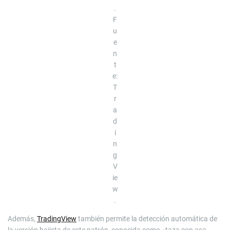
.
F
u
e
n
t
e:
T
r
a
d
i
n
g
V
ie
w
.
Además,
TradingView
también permite la detección automática de