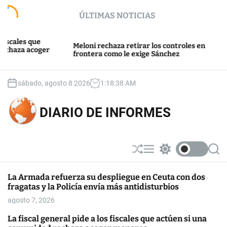
S
ÚLTIMAS NOTICIAS
k
i
p
s que
Wash
Meloni rechaza retirar los controles en
 acoger
t
“inv
frontera como le exige Sánchez
en C
o
c
o
sábado, agosto 8 2026
1
:
18
:
38
AM
n
t
DIARIO DE INFORMES
e
n
t
S
M
S
S
h
e
w
e
u
n
i
a
La Armada refuerza su despliegue en Ceuta con dos
ff
u
t
r
fragatas y la Policía envía más antidisturbios
l
c
c
e
h
h
agosto 7, 2026
c
o
La fiscal general pide a los fiscales que actúen si una
l