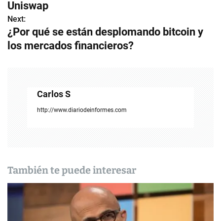
a
Uniswap
v
Next:
¿Por qué se están desplomando bitcoin y
e
los mercados financieros?
g
a
c
Carlos S
i
http://www.diariodeinformes.com
ó
n
d
También te puede interesar
e
e