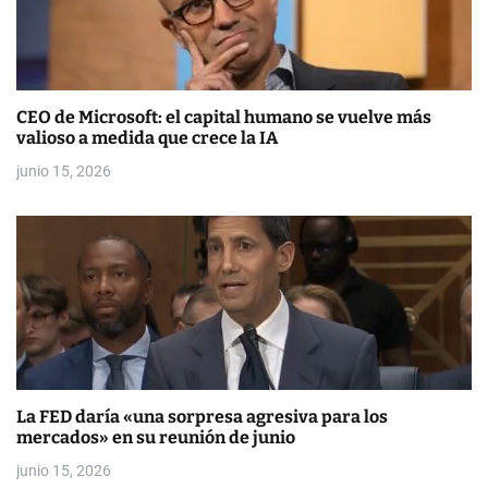
n
t
r
CEO de Microsoft: el capital humano se vuelve más
a
valioso a medida que crece la IA
d
junio 15, 2026
a
s
La FED daría «una sorpresa agresiva para los
mercados» en su reunión de junio
junio 15, 2026