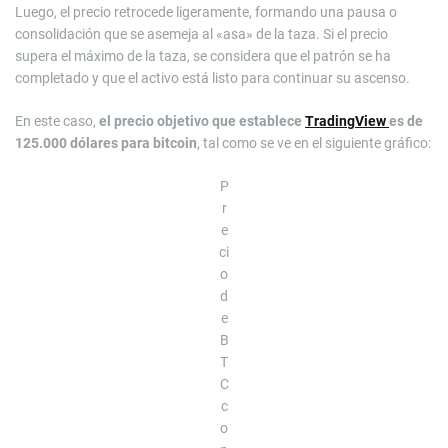
Luego, el precio retrocede ligeramente, formando una pausa o
consolidación que se asemeja al «asa» de la taza. Si el precio
supera el máximo de la taza, se considera que el patrón se ha
completado y que el activo está listo para continuar su ascenso.
En este caso,
el precio objetivo que establece
TradingView
es de
125.000 dólares para bitcoin
, tal como se ve en el siguiente gráfico:
P
r
e
ci
o
d
e
B
T
C
c
o