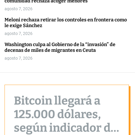
comunidad rechaza acoger menores
o
r
agosto 7, 2026
m
o
Meloni rechaza retirar los controles en frontera como
d
le exige Sánchez
e
agosto 7, 2026
Washington culpa al Gobierno de la “invasión” de
decenas de miles de migrantes en Ceuta
agosto 7, 2026
Bitcoin llegará a
125.000 dólares,
según indicador de