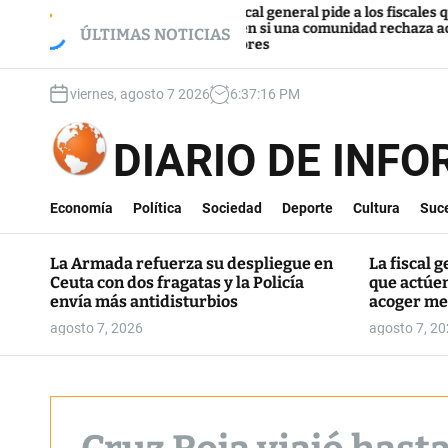
S
pliegue en Ceuta
La fiscal general pide a los fiscales que
a envía más
actúen si una comunidad rechaza acoger
k
ÚLTIMAS NOTICIAS
menores
i
p
viernes, agosto 7 2026
6
:
37
:
17
PM
t
o
c
DIARIO DE INF
o
n
t
Economía
Política
Sociedad
Deporte
Cultura
Suc
e
n
La Armada refuerza su despliegue en
La fiscal g
t
Ceuta con dos fragatas y la Policía
que actúe
envía más antidisturbios
acoger me
agosto 7, 2026
agosto 7, 2