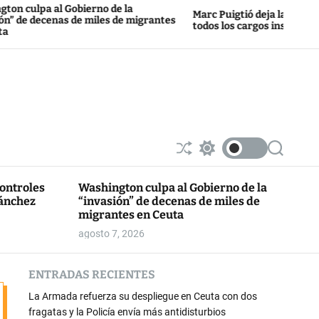
al Gobierno de la
Marc Puigtió deja la militancia de ERC
enas de miles de migrantes
todos los cargos institucionales
S
S
S
h
w
e
u
i
a
controles
Washington culpa al Gobierno de la
ff
t
r
Sánchez
“invasión” de decenas de miles de
l
c
c
e
h
h
migrantes en Ceuta
c
agosto 7, 2026
o
l
o
ENTRADAS RECIENTES
r
m
La Armada refuerza su despliegue en Ceuta con dos
o
d
fragatas y la Policía envía más antidisturbios