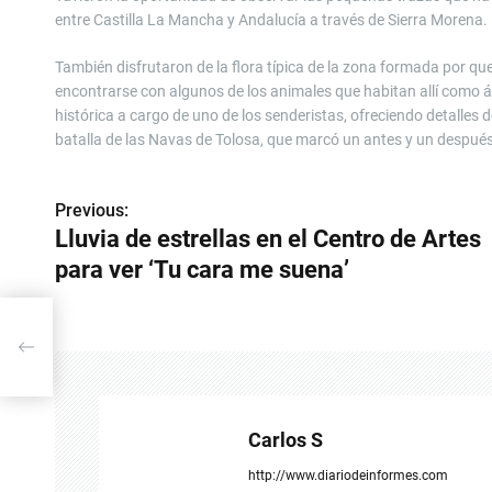
entre Castilla La Mancha y Andalucía a través de Sierra Morena.
También disfrutaron de la flora típica de la zona formada por qu
encontrarse con algunos de los animales que habitan allí como águ
histórica a cargo de uno de los senderistas, ofreciendo detalles
batalla de las Navas de Tolosa, que marcó un antes y un después
Previous:
N
Lluvia de estrellas en el Centro de Artes
a
para ver ‘Tu cara me suena’
v
ver
e
g
a
Carlos S
c
http://www.diariodeinformes.com