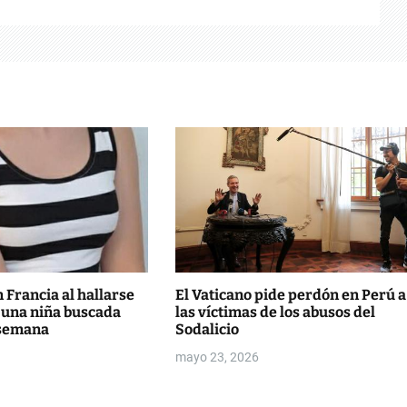
Francia al hallarse
El Vaticano pide perdón en Perú a
 una niña buscada
las víctimas de los abusos del
 semana
Sodalicio
mayo 23, 2026