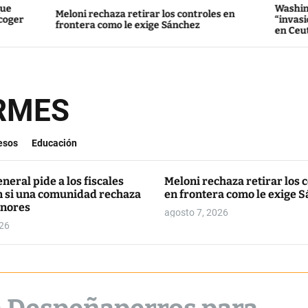
Washington culpa 
Meloni rechaza retirar los controles en
“invasión” de dec
frontera como le exige Sánchez
en Ceuta
ORMES
esos
Educación
eneral pide a los fiscales
Meloni rechaza retirar los 
n si una comunidad rechaza
en frontera como le exige 
nores
agosto 7, 2026
026