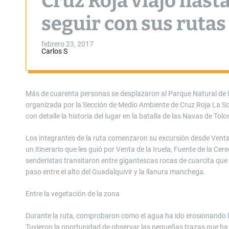
Cruz Roja viajó has
seguir con sus rutas
febrero 23, 2017
Carlos S
Más de cuarenta personas se desplazaron al Parque Natural de 
organizada por la Sección de Medio Ambiente de Cruz Roja La Sol
con detalle la historia del lugar en la batalla de las Navas de Tolo
Los integrantes de la ruta comenzaron su excursión desde Venta
un itinerario que les guió por Venta de la Iruela, Fuente de la Ce
senderistas transitaron entre gigantescas rocas de cuarcita que
paso entre el alto del Guadalquivir y la llanura manchega.
Entre la vegetación de la zona
Durante la ruta, comprobaron como el agua ha ido erosionando l
Tuvieron la oportunidad de observar las pequeñas trazas que ha 