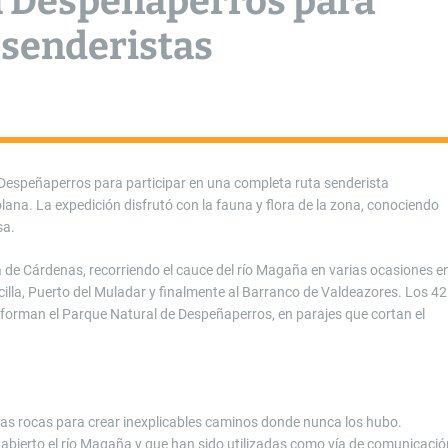
ta Despeñaperros para
 senderistas
Despeñaperros para participar en una completa ruta senderista
ana. La expedición disfrutó con la fauna y flora de la zona, conociendo
sa.
 de Cárdenas, recorriendo el cauce del río Magaña en varias ocasiones e
recilla, Puerto del Muladar y finalmente al Barranco de Valdeazores. Los 42
 forman el Parque Natural de Despeñaperros, en parajes que cortan el
as rocas para crear inexplicables caminos donde nunca los hubo.
abierto el río Magaña y que han sido utilizadas como vía de comunicació