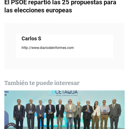
El PSOE repartió las 25 propuestas para
e
las elecciones europeas
g
a
c
Carlos S
i
http://www.diariodeinformes.com
ó
n
d
También te puede interesar
e
e
n
t