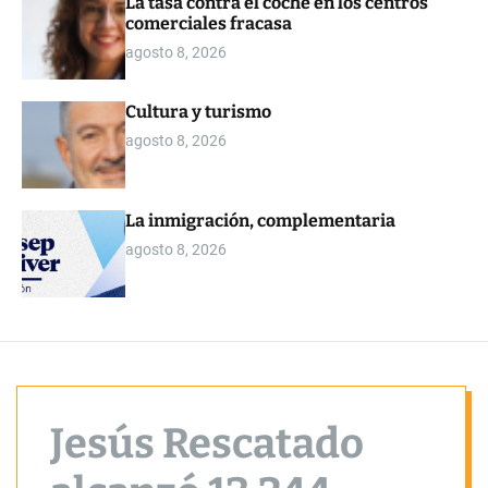
La tasa contra el coche en los centros
o
comerciales fracasa
r
m
agosto 8, 2026
o
d
e
Cultura y turismo
agosto 8, 2026
La inmigración, complementaria
agosto 8, 2026
Jesús Rescatado