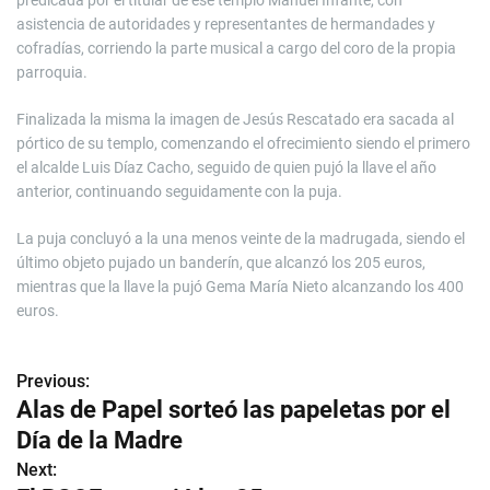
predicada por el titular de ese templo Manuel Infante, con
asistencia de autoridades y representantes de hermandades y
cofradías, corriendo la parte musical a cargo del coro de la propia
parroquia.
Finalizada la misma la imagen de Jesús Rescatado era sacada al
pórtico de su templo, comenzando el ofrecimiento siendo el primero
el alcalde Luis Díaz Cacho, seguido de quien pujó la llave el año
anterior, continuando seguidamente con la puja.
La puja concluyó a la una menos veinte de la madrugada, siendo el
último objeto pujado un banderín, que alcanzó los 205 euros,
mientras que la llave la pujó Gema María Nieto alcanzando los 400
euros.
Previous:
N
Alas de Papel sorteó las papeletas por el
a
Día de la Madre
v
Next: