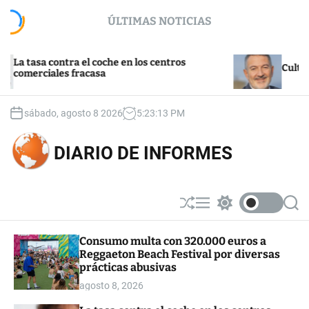
S
ÚLTIMAS NOTICIAS
k
i
p
sa contra el coche en los centros
t
Cultura y tur
rciales fracasa
o
c
o
sábado, agosto 8 2026
5
:
23
:
14
PM
n
t
DIARIO DE INFORMES
e
n
t
S
M
S
S
h
e
w
e
u
n
i
a
Consumo multa con 320.000 euros a
ff
u
t
r
Reggaeton Beach Festival por diversas
l
c
c
e
h
h
prácticas abusivas
c
agosto 8, 2026
o
l