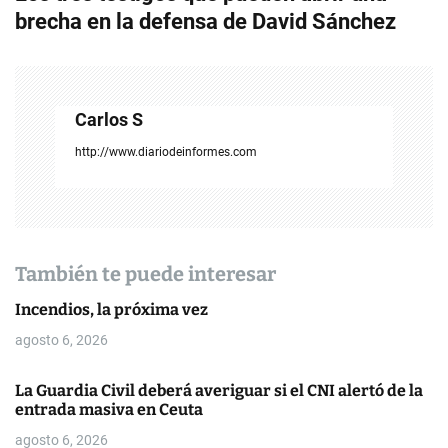
e
brecha en la defensa de David Sánchez
g
a
c
Carlos S
i
http://www.diariodeinformes.com
ó
n
d
También te puede interesar
e
Incendios, la próxima vez
agosto 6, 2026
e
n
La Guardia Civil deberá averiguar si el CNI alertó de la
entrada masiva en Ceuta
t
agosto 6, 2026