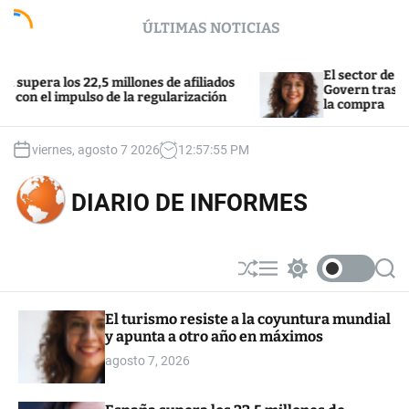
S
ÚLTIMAS NOTICIAS
k
i
p
El sector de la vivie
ra los 22,5 millones de afiliados
t
Govern tras el fiasco
n el impulso de la regularización
la compra
o
c
o
viernes, agosto 7 2026
12
:
57
:
55
PM
n
t
DIARIO DE INFORMES
e
n
t
S
M
S
S
h
e
w
e
u
n
i
a
El turismo resiste a la coyuntura mundial
ff
u
t
r
y apunta a otro año en máximos
l
c
c
e
h
h
agosto 7, 2026
c
o
l