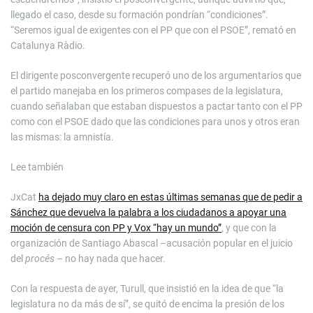
llegado el caso, desde su formación pondrían “condiciones”.
“Seremos igual de exigentes con el PP que con el PSOE”, remató en
Catalunya Ràdio.
El dirigente posconvergente recuperó uno de los argumentarios que
el partido manejaba en los primeros compases de la legislatura,
cuando señalaban que estaban dispuestos a pactar tanto con el PP
como con el PSOE dado que las condiciones para unos y otros eran
las mismas: la amnistía.
Lee también
JxCat
ha dejado muy claro en estas últimas semanas que de pedir a
Sánchez que devuelva la palabra a los ciudadanos a apoyar una
moción de censura con PP y Vox “hay un mundo”
, y que con la
organización de Santiago Abascal –acusación popular en el juicio
del
procés
– no hay nada que hacer.
Con la respuesta de ayer, Turull, que insistió en la idea de que “la
legislatura no da más de sí”, se quitó de encima la presión de los