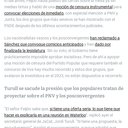
El día antes, Feijóo había puesto las cartas sobre la mesa ya sin
medias tintas y habló de una
moción de censura instrumental
para
convocar elecciones de inmediato
, con especial mención a PNV y
Junts, los dos grupos que más severos se han mostrado con el
PSOE después de los últimos acontecimientos judiciales.
Los nacionalistas vascos y los posconvergentes
han reclamado a
Sánchez que convoque comicios anticipados
y han
dado por
finalizada la legislatura
. Sin su voto, el Gobierno tiene
prácticamente imposible aprobar iniciativas. Pero de ahí a apoyar
una moción de censura del Partido Popular que requiere también el
concurso de Vox hay mucho recorrido y estos dos grupos, que
avalaron la investidura en el 2023, no están dispuestos a re­correrlo.
Turull se sacude la presión que los populares tratan de
proyectar sobre el PNV y los posconvergentes
“El señor Feijóo sabe que,
si tiene una oferta seria, lo que tiene que
hacer es explicarla en una reunión en Waterloo
”, replicó ayer el
secretario general de JxCat, Jordi Turull. “Si tiene una propuesta, la
escucharemos”, insistió el posconvergente, aunque advirtió que,