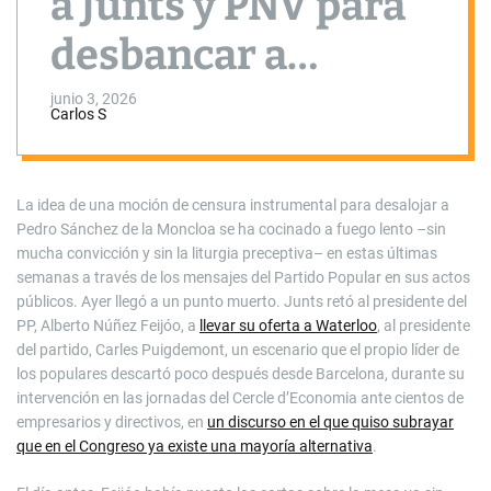
a Junts y PNV para
desbancar a
Sánchez queda en
junio 3, 2026
Carlos S
punto muerto
La idea de una moción de censura instrumental para desalojar a
Pedro Sánchez de la Moncloa se ha cocinado a fuego lento –sin
mucha convicción y sin la liturgia preceptiva– en estas últimas
semanas a través de los mensajes del Partido Popular en sus actos
públicos. Ayer llegó a un punto muerto. Junts retó al presidente del
PP, Alberto Núñez Feijóo, a
llevar su oferta a Waterloo
, al presidente
del partido, Carles Puigdemont, un escenario que el propio líder de
los populares descartó poco después desde Barcelona, durante su
intervención en las jornadas del Cercle d’Economia ante cientos de
empresarios y directivos, en
un discurso en el que quiso subrayar
que en el Congreso ya existe una mayoría alternativa
.