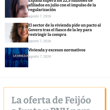
España supera los 22,5 millones de
o
afiliados en julio con el impulso de la
r
regularización
m
o
agosto 7, 2026
d
e
El sector de la vivienda pide un pacto al
Govern tras el fiasco de la ley para
restringir la compra
agosto 7, 2026
Vivienda y excesos normativos
agosto 7, 2026
La oferta de Feijóo