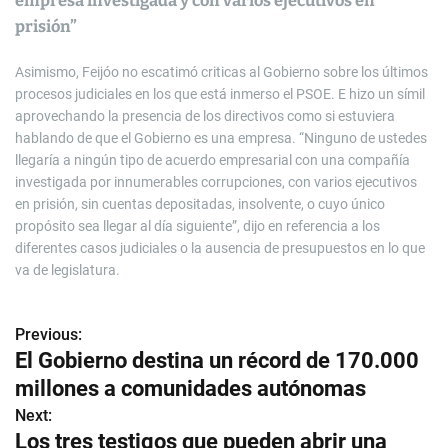
empresa investigada y con varios ejecutivos en
prisión”
Asimismo, Feijóo no escatimó criticas al Gobierno sobre los últimos
procesos judiciales en los que está inmerso el PSOE. E hizo un símil
aprovechando la presencia de los directivos como si estuviera
hablando de que el Gobierno es una empresa. “Ninguno de ustedes
llegaría a ningún tipo de acuerdo empresarial con una compañía
investigada por innumerables corrupciones, con varios ejecutivos
en prisión, sin cuentas depositadas, insolvente, o cuyo único
propósito sea llegar al día siguiente”, dijo en referencia a los
diferentes casos judiciales o la ausencia de presupuestos en lo que
va de legislatura.
Previous:
N
El Gobierno destina un récord de 170.000
a
millones a comunidades autónomas
v
Next:
Los tres testigos que pueden abrir una