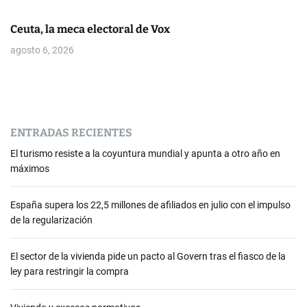
r
Ceuta, la meca electoral de Vox
a
agosto 6, 2026
d
a
s
ENTRADAS RECIENTES
El turismo resiste a la coyuntura mundial y apunta a otro año en
máximos
España supera los 22,5 millones de afiliados en julio con el impulso
de la regularización
El sector de la vivienda pide un pacto al Govern tras el fiasco de la
ley para restringir la compra