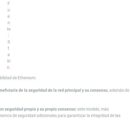
F
u
e
n
te
:
S
t
a
ki
n.
abilidad de Ethereum:
neficiaría de la seguridad de la red principal y su consenso,
además de
con seguridad propia y su propio consenso:
este modelo, más
nismos de seguridad adicionales para garantizar la integridad de las