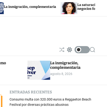
La saturación de la red eléctrica
ión, complementaria
negocios fotovoltaicos
S
S
S
h
w
e
u
i
a
ismo
La inmigración,
ff
t
r
complementaria
l
c
c
e
h
h
agosto 8, 2026
c
o
l
o
ENTRADAS RECIENTES
r
m
Consumo multa con 320.000 euros a Reggaeton Beach
o
d
Festival por diversas prácticas abusivas