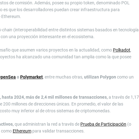
costos de comisión. Además, posee su propio token, denominado POL
vo es que los desarrolladores puedan crear infraestructura para
 Ethereum.
s-chain
(interoperabilidad entre distintos sistemas basados en tecnología
a con una proyección interesante en el ecosistema.
esafío que asumen varios proyectos en la actualidad, como
Polkadot
,
proyectos ha alcanzado una comunidad tan amplia como la que posee
OpenSea
o
Polymarket
, entre muchas otras,
utilizan Polygon
como un
 hasta 2024, más de 2,4 mil millones de transacciones,
a través de 1,17
 200 millones de direcciones únicas. En promedio, el valor de las
costo muy inferior al de otros sistemas de criptomonedas.
activos,
que administran la red a través de
Prueba de Participación
(o
es como
Ethereum
para validar transacciones.