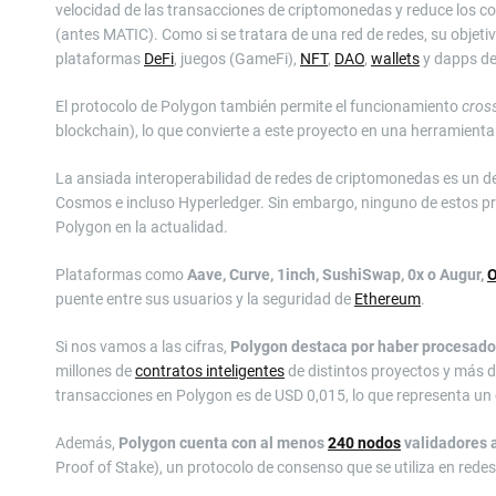
velocidad de las transacciones de criptomonedas y reduce los 
(antes MATIC). Como si se tratara de una red de redes, su objeti
plataformas
DeFi
, juegos (GameFi),
NFT
,
DAO
,
wallets
y dapps de
El protocolo de Polygon también permite el funcionamiento
cros
blockchain), lo que convierte a este proyecto en una herramient
La ansiada interoperabilidad de redes de criptomonedas es un d
Cosmos e incluso Hyperledger. Sin embargo, ninguno de estos 
Polygon en la actualidad.
Plataformas como
Aave, Curve, 1inch, SushiSwap, 0x o Augur,
puente entre sus usuarios y la seguridad de
Ethereum
.
Si nos vamos a las cifras,
Polygon destaca por haber procesado,
millones de
contratos inteligentes
de distintos proyectos y más de
transacciones en Polygon es de USD 0,015, lo que representa un 
Además,
Polygon cuenta con al menos
240 nodos
validadores 
Proof of Stake), un protocolo de consenso que se utiliza en red