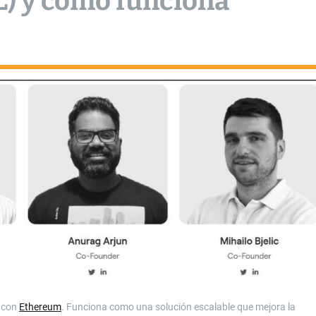
L) y cómo funciona
con
Ethereum
. Funciona como una solución escalable que mejora la