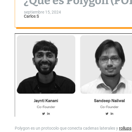
¿Qué es Polygon (PO
septiembre 15, 2024
Carlos S
Polygon es un protocolo que conecta cadenas laterales y
rollups