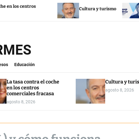
ros
Cultura y turismo
La inmigrac
ORMES
esos
Educación
La tasa contra el coche
Cultura y tur
en los centros
agosto 8, 2026
comerciales fracasa
agosto 8, 2026