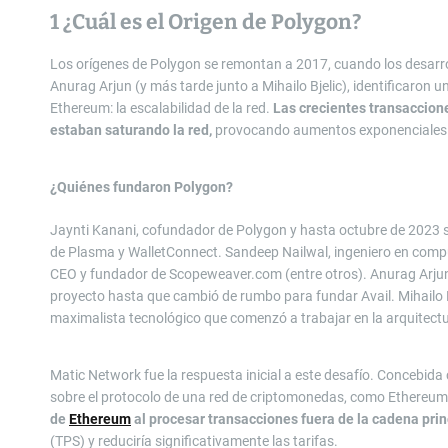
1
¿Cuál es el Origen de Polygon?
Los orígenes de Polygon se remontan a 2017, cuando los desarro
Anurag Arjun (y más tarde junto a Mihailo Bjelic), identificaron un
Ethereum: la escalabilidad de la red.
Las crecientes transaccione
estaban saturando la red,
provocando aumentos exponenciales e
¿Quiénes fundaron Polygon?
Jaynti Kanani, cofundador de Polygon y hasta octubre de 2023 su
de Plasma y WalletConnect. Sandeep Nailwal, ingeniero en comput
CEO y fundador de Scopeweaver.com (entre otros). Anurag Arjun,
proyecto hasta que cambió de rumbo para fundar Avail. Mihailo B
maximalista tecnológico que comenzó a trabajar en la arquitectu
Matic Network fue la respuesta inicial a este desafío. Concebid
sobre el protocolo de una red de criptomonedas, como Ethereum 
de
Ethereum
al procesar transacciones fuera de la cadena prin
(TPS) y reduciría significativamente las tarifas.