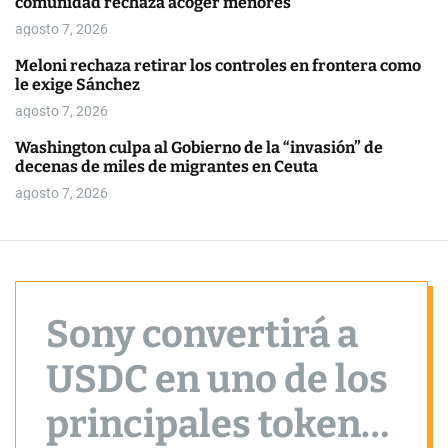
comunidad rechaza acoger menores
o
r
agosto 7, 2026
m
o
Meloni rechaza retirar los controles en frontera como
d
le exige Sánchez
e
agosto 7, 2026
Washington culpa al Gobierno de la “invasión” de
decenas de miles de migrantes en Ceuta
agosto 7, 2026
Sony convertirá a
USDC en uno de los
principales tokens