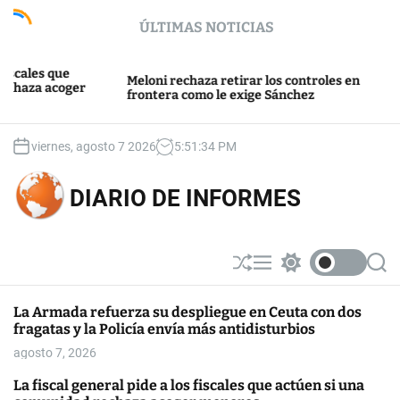
S
ÚLTIMAS NOTICIAS
k
i
p
que
Washing
Meloni rechaza retirar los controles en
coger
t
“invasi
frontera como le exige Sánchez
en Ceu
o
c
o
viernes, agosto 7 2026
5
:
51
:
34
PM
n
t
DIARIO DE INFORMES
e
n
t
S
M
S
S
h
e
w
e
u
n
i
a
La Armada refuerza su despliegue en Ceuta con dos
ff
u
t
r
fragatas y la Policía envía más antidisturbios
l
c
c
e
h
h
agosto 7, 2026
c
o
La fiscal general pide a los fiscales que actúen si una
l