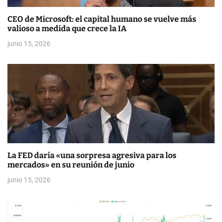
a
CEO de Microsoft: el capital humano se vuelve más
valioso a medida que crece la IA
d
junio 15, 2026
a
s
La FED daría «una sorpresa agresiva para los
mercados» en su reunión de junio
junio 15, 2026