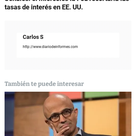
g
tasas de interés en EE. UU.
a
c
Carlos S
i
http://www.diariodeinformes.com
ó
n
d
También te puede interesar
e
e
n
t
r