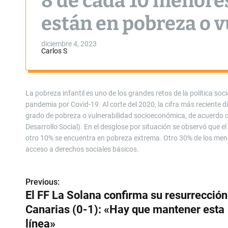
8 de cada 10 menore
están en pobreza o v
diciembre 4, 2023
Carlos S
La pobreza infantil es uno de los grandes retos de la política soc
pandemia por Covid-19. Al corte del 2020, la cifra más reciente 
grado de pobreza o vulnerabilidad socioeconómica, de acuerdo co
Desarrollo Social). En el desglose por situación se observó que 
otro 10% se encuentra en pobreza extrema. Otro 30% de los menor
acceso a derechos sociales básicos.
Previous:
N
El FF La Solana confirma su resurrección
a
Canarias (0-1): «Hay que mantener esta
v
línea»