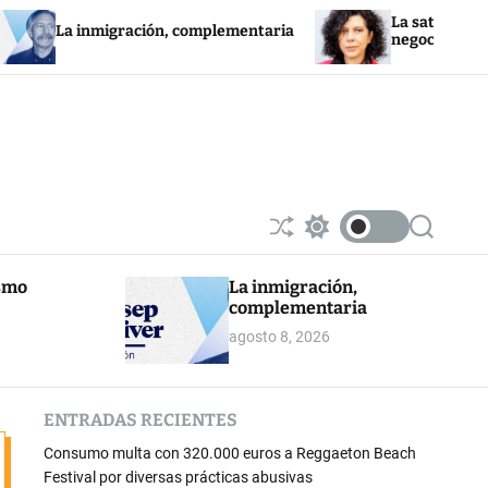
La saturación de la red
 inmigración, complementaria
negocios fotovoltaicos
S
S
S
h
w
e
u
i
a
ismo
La inmigración,
ff
t
r
complementaria
l
c
c
e
h
h
agosto 8, 2026
c
o
l
o
ENTRADAS RECIENTES
r
m
Consumo multa con 320.000 euros a Reggaeton Beach
o
d
Festival por diversas prácticas abusivas