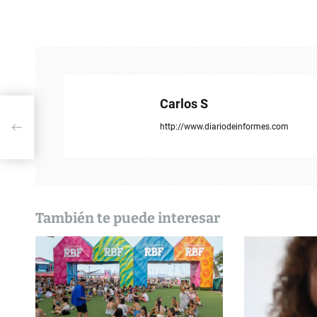
e
g
a
c
Carlos S
i
http://www.diariodeinformes.com
ó
n
d
También te puede interesar
e
e
n
t