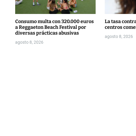
r
a
Consumo multa con 320.000 euros
La tasa contra
a Reggaeton Beach Festival por
centros come
d
diversas prácticas abusivas
agosto 8, 2026
agosto 8, 2026
a
s