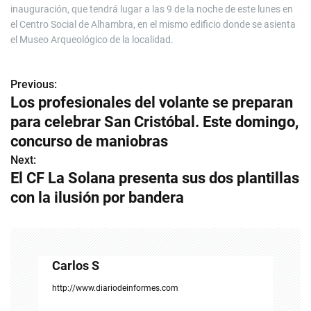
inauguración, que tendrá lugar a las 9 de la noche de este lunes en
el Centro Social de Alhambra, en el mismo edificio donde se asienta
el Museo Arqueológico de la localidad.
Previous:
N
Los profesionales del volante se preparan
a
para celebrar San Cristóbal. Este domingo,
v
concurso de maniobras
Next:
e
El CF La Solana presenta sus dos plantillas
g
con la ilusión por bandera
a
c
Carlos S
i
http://www.diariodeinformes.com
ó