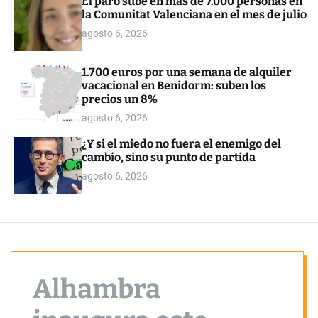
El paro sube en más de 7.000 personas en
o
la Comunitat Valenciana en el mes de julio
r
m
agosto 6, 2026
o
d
e
1.700 euros por una semana de alquiler
vacacional en Benidorm: suben los
precios un 8%
agosto 6, 2026
¿Y si el miedo no fuera el enemigo del
cambio, sino su punto de partida
agosto 6, 2026
Alhambra