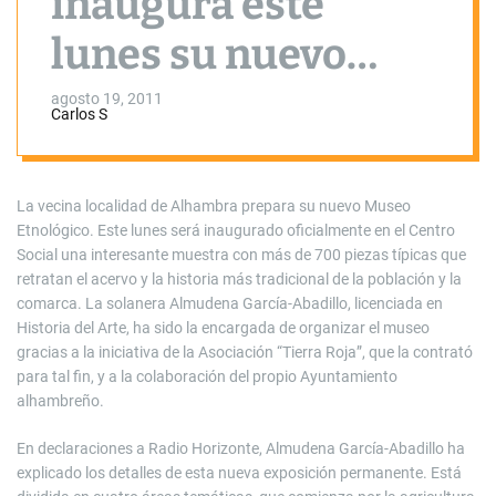
inaugura este
lunes su nuevo
Museo Etnológico,
agosto 19, 2011
Carlos S
montado por la
solanera
La vecina localidad de Alhambra prepara su nuevo Museo
Etnológico. Este lunes será inaugurado oficialmente en el Centro
Almudena García-
Social una interesante muestra con más de 700 piezas típicas que
retratan el acervo y la historia más tradicional de la población y la
Abadillo
comarca. La solanera Almudena García-Abadillo, licenciada en
Historia del Arte, ha sido la encargada de organizar el museo
gracias a la iniciativa de la Asociación “Tierra Roja”, que la contrató
para tal fin, y a la colaboración del propio Ayuntamiento
alhambreño.
En declaraciones a Radio Horizonte, Almudena García-Abadillo ha
explicado los detalles de esta nueva exposición permanente. Está