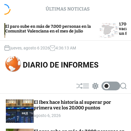
S
ÚLTIMAS NOTICIAS
k
i
p
1.700 euros po
ro sube en más de 7.000 personas en la
t
vacacional en 
itat Valenciana en el mes de julio
un 8%
o
c
o
jueves, agosto 6 2026
4
:
36
:
14
AM
n
t
DIARIO DE INFORMES
e
n
t
S
M
S
S
h
e
w
e
u
n
i
a
El Ibex hace historia al superar por
ff
u
t
r
primera vez los 20.000 puntos
l
c
c
e
h
h
agosto 6, 2026
c
o
l