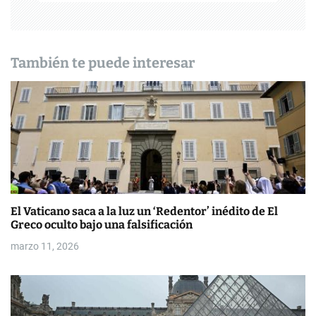
n
d
También te puede interesar
e
e
n
t
r
a
El Vaticano saca a la luz un ‘Redentor’ inédito de El
Greco oculto bajo una falsificación
d
marzo 11, 2026
a
s