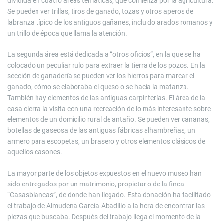
dividida en cuatro áreas temáticas, que comienza por la agricultura.
Se pueden ver trillas, tiros de ganado, tozas y otros aperos de
labranza típico de los antiguos gañanes, incluido arados romanos y
un trillo de época que llama la atención.
La segunda área está dedicada a “otros oficios”, en la que se ha
colocado un peculiar rulo para extraer la tierra de los pozos. En la
sección de ganadería se pueden ver los hierros para marcar el
ganado, cómo se elaboraba el queso o se hacía la matanza.
También hay elementos de las antiguas carpinterías. El área de la
casa cierra la visita con una recreación de lo más interesante sobre
elementos de un domicilio rural de antaño. Se pueden ver cananas,
botellas de gaseosa de las antiguas fábricas alhambreñas, un
armero para escopetas, un brasero y otros elementos clásicos de
aquellos casones.
La mayor parte de los objetos expuestos en el nuevo museo han
sido entregados por un matrimonio, propietario de la finca
“Casasblancas”, de donde han llegado. Esta donación ha facilitado
el trabajo de Almudena García-Abadillo a la hora de encontrar las
piezas que buscaba. Después del trabajo llega el momento de la