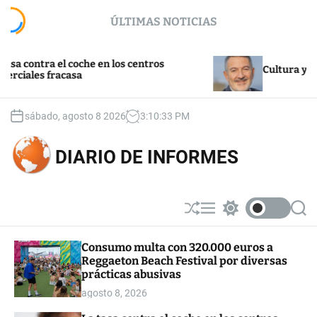
S
ÚLTIMAS NOTICIAS
k
i
p
 el coche en los centros
t
Cultura y turismo
racasa
o
c
o
sábado, agosto 8 2026
3
:
10
:
33
PM
n
t
DIARIO DE INFORMES
e
n
t
S
M
S
S
h
e
w
e
u
n
i
a
Consumo multa con 320.000 euros a
ff
u
t
r
Reggaeton Beach Festival por diversas
l
c
c
e
h
h
prácticas abusivas
c
agosto 8, 2026
o
l