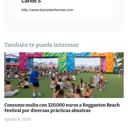
c
Carlos S
i
http://www.diariodeinformes.com
ó
n
d
También te puede interesar
e
e
n
t
r
Consumo multa con 320.000 euros a Reggaeton Beach
a
Festival por diversas prácticas abusivas
d
agosto 8, 2026