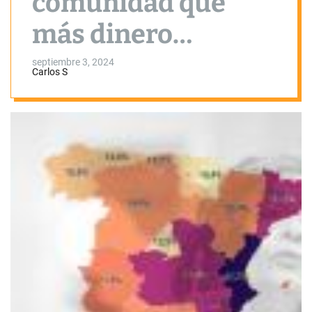
comunidad que
más dinero
destinará al pago
septiembre 3, 2024
Carlos S
de los intereses de
deuda