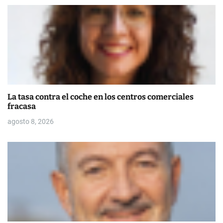
a
s
La tasa contra el coche en los centros comerciales
fracasa
agosto 8, 2026