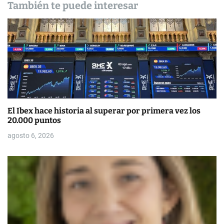
También te puede interesar
e
e
n
t
r
a
El Ibex hace historia al superar por primera vez los
20.000 puntos
d
agosto 6, 2026
a
s