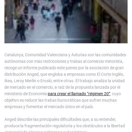
Catalunya, Comunidad Valenciana y Asturias son las comunidades
autónomas con más restricciones y trabas al comercio minorista,
recoge un informe publicado este jueves por la asociación de gran
distribución Anged, que engloba a empresas como El Corte Inglés,
Ikea, Leroy Merlin o Eroski, entre otras. El trabajo analiza la unidad
de mercado en el comercio, a raíz de la propuesta lanzada por el
ministerio de Economía
para crear el llamado “régimen 20”
, cuyo
objetivo es reducir las trabas burocráticas que sufren muchas
empresas y fomentar el mercado único en el país.
Anged describe las principales dificultades que, a su entender,
produce la fragmentación regulatoria y los obstáculos a la libertad