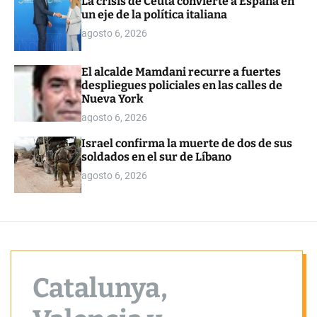
La crisis de Ceuta convierte a España en
o
un eje de la política italiana
r
m
agosto 6, 2026
o
d
e
El alcalde Mamdani recurre a fuertes
despliegues policiales en las calles de
Nueva York
agosto 6, 2026
Israel confirma la muerte de dos de sus
soldados en el sur de Líbano
agosto 6, 2026
Catalunya,