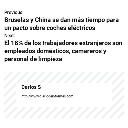
Previous:
N
Bruselas y China se dan más tiempo para
a
un pacto sobre coches eléctricos
v
Next:
El 18% de los trabajadores extranjeros son
e
empleados domésticos, camareros y
g
personal de limpieza
a
c
Carlos S
i
http://www.diariodeinformes.com
ó
n
d