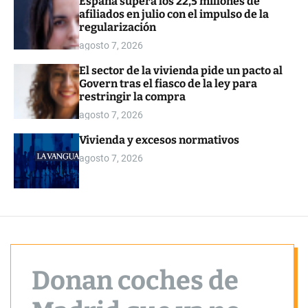
España supera los 22,5 millones de
o
afiliados en julio con el impulso de la
r
regularización
m
o
agosto 7, 2026
d
e
El sector de la vivienda pide un pacto al
Govern tras el fiasco de la ley para
restringir la compra
agosto 7, 2026
Vivienda y excesos normativos
agosto 7, 2026
Donan coches de