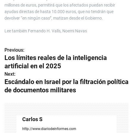
millones de euros, permitirá que los afectados puedan recibir
ayudas directas de hasta 10.000 euros, que no tendrán que
devolver “en ningún caso”, matizan desde el Gobierno.
Lee también
Fernando H. Valls, Noemi Navas
Previous:
N
Los límites reales de la inteligencia
a
artificial en el 2025
v
Next:
Escándalo en Israel por la filtración política
e
de documentos militares
g
a
c
Carlos S
i
http://www.diariodeinformes.com