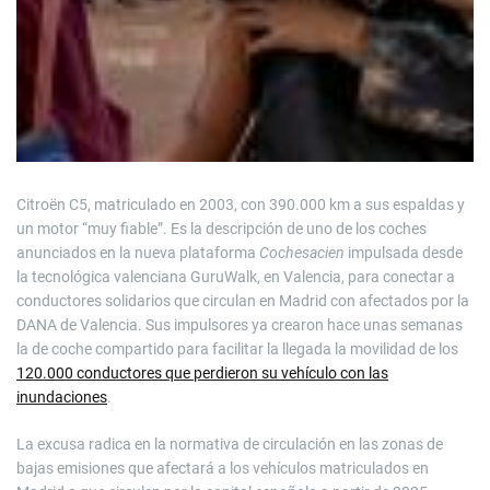
Citroën C5, matriculado en 2003, con 390.000 km a sus espaldas y
un motor “muy fiable”. Es la descripción de uno de los coches
anunciados en la nueva plataforma
Cochesacien
impulsada desde
la tecnológica valenciana GuruWalk, en Valencia, para conectar a
conductores solidarios que circulan en Madrid con afectados por la
DANA de Valencia. Sus impulsores ya crearon hace unas semanas
la de coche compartido para facilitar la llegada la movilidad de los
120.000 conductores que perdieron su vehículo con las
inundaciones
.
La excusa radica en la normativa de circulación en las zonas de
bajas emisiones que afectará a los vehículos matriculados en