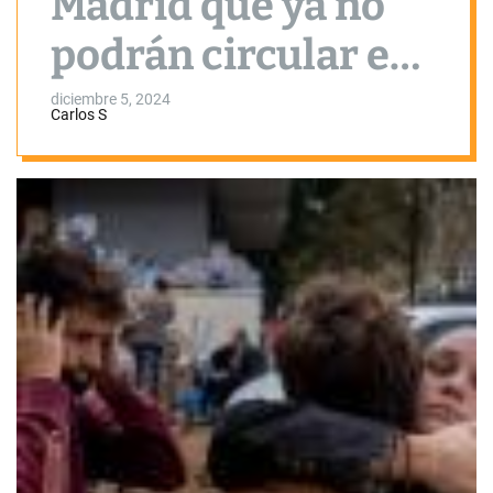
Madrid que ya no
podrán circular en
2025 para los
diciembre 5, 2024
Carlos S
afectados por la
DANA