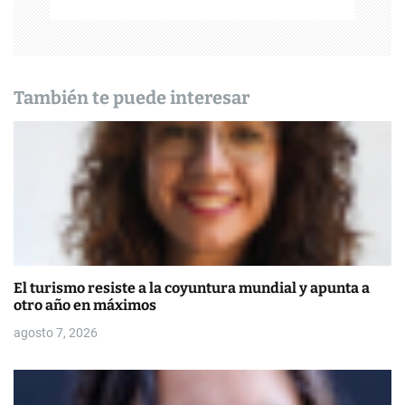
ó
n
d
También te puede interesar
e
e
n
t
r
El turismo resiste a la coyuntura mundial y apunta a
a
otro año en máximos
d
agosto 7, 2026
a