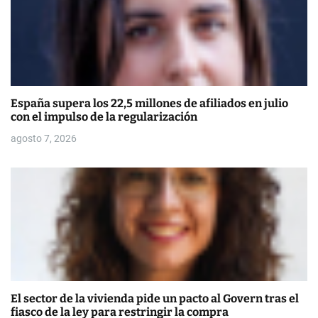
s
España supera los 22,5 millones de afiliados en julio
con el impulso de la regularización
agosto 7, 2026
El sector de la vivienda pide un pacto al Govern tras el
fiasco de la ley para restringir la compra