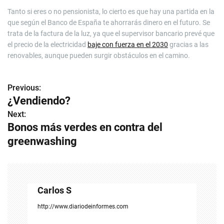
Tanto si eres o no pensionista, lo cierto es que hay una partida en la
que según el Banco de España te ahorrarás dinero en el futuro. Se
trata de la factura de la luz, ya que el supervisor bancario prevé que
el precio de la electricidad
baje con fuerza en el 2030
gracias a las
renovables, aunque pueden surgir obstáculos en el camino.
Previous:
N
¿Vendiendo?
a
Next:
Bonos más verdes en contra del
v
greenwashing
e
g
a
Carlos S
c
http://www.diariodeinformes.com
i