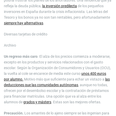
podría frustrar los planes de los ahorradores. Una tendencia que ya
refleja la deuda pública,
la inversión predilecta
de los pequeños
inversores en España durante la crisis inflacionista. Las letras del
Tesoro y los bonos ya no son tan rentables, pero afortunadamente
siempre hay alternativas
.
Diversas tarjetas de crédito
Archivo
Un regreso más caro
. El alza de los precios comienza a moderarse,
excepto en los productos y servicios relacionados con el gasto
escolar. Según la Organización de Consumidores y Usuarios (OCU),
la vuelta al cole se encarece de media este curso
unos 400 euros
por alumno.
Motivo más que suficiente para echar un vistazo a
las
deducciones que las comunidades autónomas
, aunque no todas,
ofrecen por el desembolso escolar y la contratación de préstamos
para financiar matrículas. Una opción que va al alza entre los
alumnos de
grados y másters
. Estas son las mejores ofertas.
Precaución.
Los amantes de lo ajeno siempre se las ingenian para