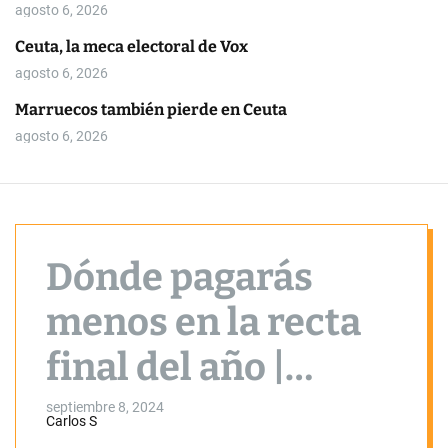
o
agosto 6, 2026
r
m
Ceuta, la meca electoral de Vox
o
agosto 6, 2026
d
e
Marruecos también pierde en Ceuta
agosto 6, 2026
Dónde pagarás
menos en la recta
final del año |
Newsletter
septiembre 8, 2024
Carlos S