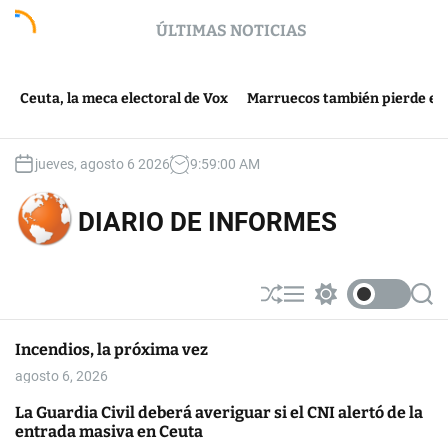
S
ÚLTIMAS NOTICIAS
k
i
p
 la meca electoral de Vox
t
Marruecos también pierde en Ceuta
o
c
o
jueves, agosto 6 2026
9
:
59
:
00
AM
n
t
DIARIO DE INFORMES
e
n
t
S
M
S
S
h
e
w
e
u
n
i
a
Incendios, la próxima vez
ff
u
t
r
l
c
c
agosto 6, 2026
e
h
h
c
La Guardia Civil deberá averiguar si el CNI alertó de la
o
entrada masiva en Ceuta
l