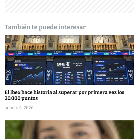
ó
n
También te puede interesar
d
e
e
n
t
El Ibex hace historia al superar por primera vez los
r
20.000 puntos
a
agosto 6, 2026
d
a