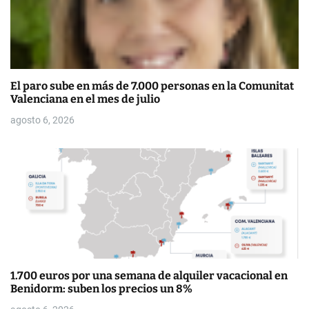
s
El paro sube en más de 7.000 personas en la Comunitat
Valenciana en el mes de julio
agosto 6, 2026
1.700 euros por una semana de alquiler vacacional en
Benidorm: suben los precios un 8%