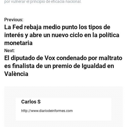
por vulnerar el principio de eficacia nacional.
Previous:
N
La Fed rebaja medio punto los tipos de
a
interés y abre un nuevo ciclo en la política
v
monetaria
Next:
e
El diputado de Vox condenado por maltrato
g
es finalista de un premio de Igualdad en
València
a
c
i
Carlos S
ó
http://www.diariodeinformes.com
n