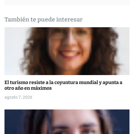
d
e
También te puede interesar
e
n
t
r
a
d
El turismo resiste a la coyuntura mundial y apunta a
otro año en máximos
a
agosto 7, 2026
s