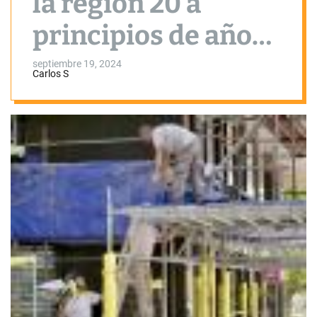
la región 20 a
principios de año
para eliminar
septiembre 19, 2024
Carlos S
trabas a las pymes