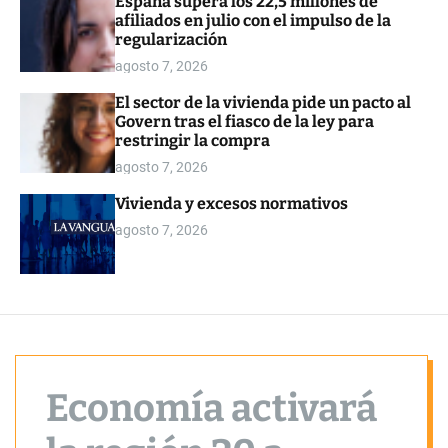
España supera los 22,5 millones de
o
afiliados en julio con el impulso de la
r
regularización
m
o
agosto 7, 2026
d
e
El sector de la vivienda pide un pacto al
Govern tras el fiasco de la ley para
restringir la compra
agosto 7, 2026
Vivienda y excesos normativos
agosto 7, 2026
Economía activará