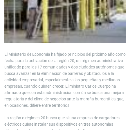
El Ministerio de Economía ha fijado principios del próximo año como
fecha para la activación de la región 20, un régimen administrativo
unificado para las 17 comunidades y dos ciudades autónomas que
busca avanzar en la eliminación de barreras y obstáculos a la
actividad empresarial, especialmente a las pequeñas y medianas
empresas, cuando quieren crecer. El ministro Carlos Cuerpo ha
afirmado que con esta administración común se busca una mejora
regulatoria y del clima de negocios ante la maraña burocrática que,
en ocasiones, difiere entre territorios.
La región o régimen 20 busca que si una empresa de cargadores
eléctricos quiere instalar sus dispositivos en tres autonomías