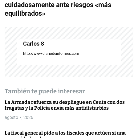
e
cuidadosamente ante riesgos «más
g
equilibrados»
a
c
Carlos S
i
http://www.diariodeinformes.com
ó
n
d
También te puede interesar
e
La Armada refuerza su despliegue en Ceuta con dos
e
fragatas y la Policía envía más antidisturbios
n
agosto 7, 2026
t
La fiscal general pide a los fiscales que actúen si una