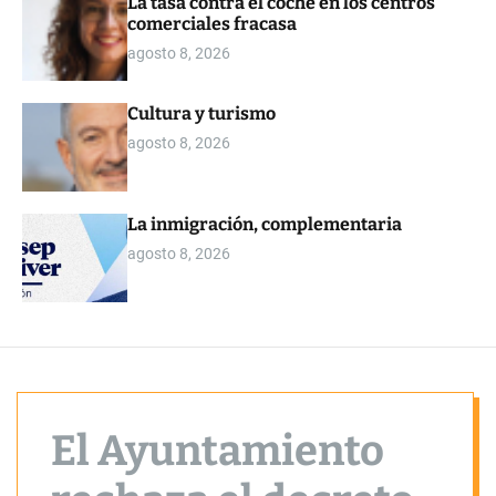
La tasa contra el coche en los centros
o
comerciales fracasa
r
m
agosto 8, 2026
o
d
e
Cultura y turismo
agosto 8, 2026
La inmigración, complementaria
agosto 8, 2026
El Ayuntamiento