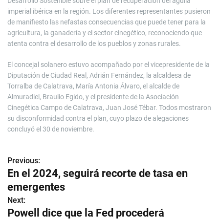
Desarrollo Sostenible sobre el plan de recuperación del águila
imperial ibérica en la región. Los diferentes representantes pusieron
de manifiesto las nefastas consecuencias que puede tener para la
agricultura, la ganadería y el sector cinegético, reconociendo que
atenta contra el desarrollo de los pueblos y zonas rurales.
El concejal solanero estuvo acompañado por el vicepresidente de la
Diputación de Ciudad Real, Adrián Fernández, la alcaldesa de
Torralba de Calatrava, María Antonia Álvaro, el alcalde de
Almuradiel, Braulio Egido, y el presidente de la Asociación
Cinegética Campo de Calatrava, Juan José Tébar. Todos mostraron
su disconformidad contra el plan, cuyo plazo de alegaciones
concluyó el 30 de noviembre.
Previous:
N
En el 2024, seguirá recorte de tasa en
a
emergentes
v
Next:
Powell dice que la Fed procederá