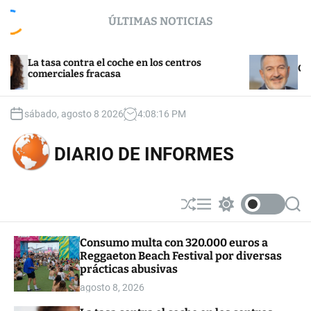
S
ÚLTIMAS NOTICIAS
k
i
p
La tasa contra el coche en los centros
t
Cultura
comerciales fracasa
o
c
o
sábado, agosto 8 2026
4
:
08
:
16
PM
n
t
DIARIO DE INFORMES
e
n
t
S
M
S
S
h
e
w
e
u
n
i
a
Consumo multa con 320.000 euros a
ff
u
t
r
Reggaeton Beach Festival por diversas
l
c
c
e
h
h
prácticas abusivas
c
agosto 8, 2026
o
l