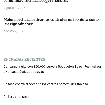
comunidad rechaza acoger menores
r
agosto 7, 2026
a
d
Meloni rechaza retirar los controles en frontera como
le exige Sánchez
a
agosto 7, 2026
s
ENTRADAS RECIENTES
Consumo multa con 320.000 euros a Reggaeton Beach Festival por
diversas prácticas abusivas
La tasa contra el coche en los centros comerciales fracasa
Cultura y turismo