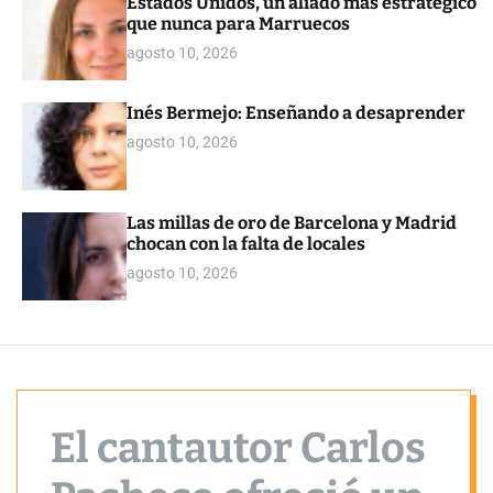
Estados Unidos, un aliado más estratégico
o
que nunca para Marruecos
r
m
agosto 10, 2026
o
d
e
Inés Bermejo: Enseñando a desaprender
agosto 10, 2026
Las millas de oro de Barcelona y Madrid
chocan con la falta de locales
agosto 10, 2026
El cantautor Carlos