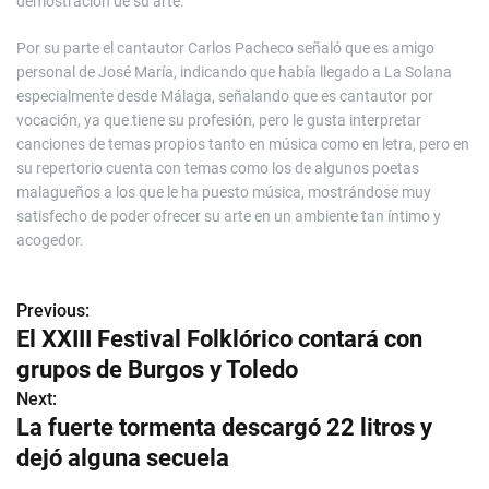
demostración de su arte.
Por su parte el cantautor Carlos Pacheco señaló que es amigo
personal de José María, indicando que había llegado a La Solana
especialmente desde Málaga, señalando que es cantautor por
vocación, ya que tiene su profesión, pero le gusta interpretar
canciones de temas propios tanto en música como en letra, pero en
su repertorio cuenta con temas como los de algunos poetas
malagueños a los que le ha puesto música, mostrándose muy
satisfecho de poder ofrecer su arte en un ambiente tan íntimo y
acogedor.
Previous:
N
El XXIII Festival Folklórico contará con
a
grupos de Burgos y Toledo
v
Next:
La fuerte tormenta descargó 22 litros y
e
dejó alguna secuela
g