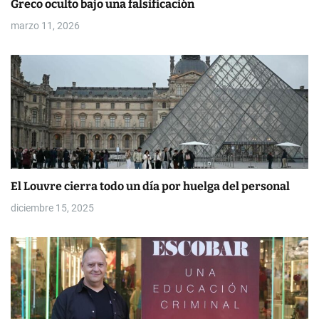
a
Greco oculto bajo una falsificación
d
marzo 11, 2026
a
s
El Louvre cierra todo un día por huelga del personal
diciembre 15, 2025