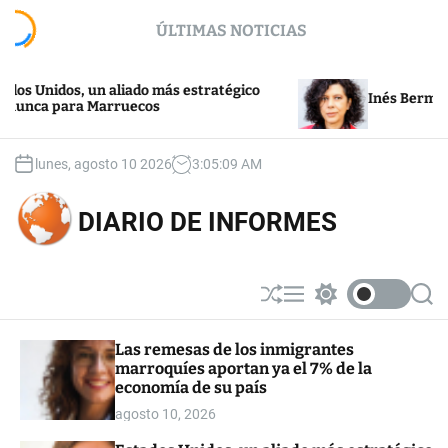
S
ÚLTIMAS NOTICIAS
k
i
p
idos, un aliado más estratégico
t
Inés Bermejo: Ense
 para Marruecos
o
c
o
lunes, agosto 10 2026
3
:
05
:
09
AM
n
t
DIARIO DE INFORMES
e
n
t
S
M
S
S
h
e
w
e
u
n
i
a
Las remesas de los inmigrantes
ff
u
t
r
marroquíes aportan ya el 7% de la
l
c
c
e
h
h
economía de su país
c
agosto 10, 2026
o
l