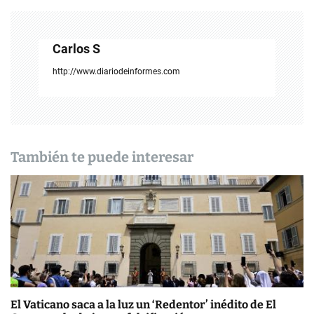
a
c
Carlos S
i
http://www.diariodeinformes.com
ó
n
d
También te puede interesar
e
e
n
t
r
El Vaticano saca a la luz un ‘Redentor’ inédito de El