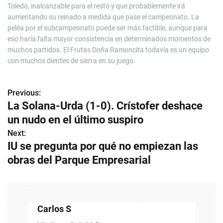
Toledo, inalcanzable para el resto y que probablemente irá
aumentando su reinado a medida que pase el campeonato. La
pelea por el subcampeonato puede ser más factible, aunque para
eso haría falta mayor consistencia en determinados momentos de
muchos partidos. El Frutas Doña Ramoncita todavía es un equipo
con muchos dientes de sierra en su juego.
Previous:
N
La Solana-Urda (1-0). Crístofer deshace
a
un nudo en el último suspiro
v
Next:
IU se pregunta por qué no empiezan las
e
obras del Parque Empresarial
g
a
c
Carlos S