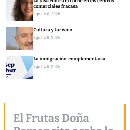
La tasa contra el coche en los centros
o
comerciales fracasa
r
m
agosto 8, 2026
o
d
e
Cultura y turismo
agosto 8, 2026
La inmigración, complementaria
agosto 8, 2026
El Frutas Doña