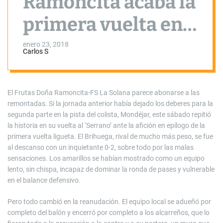
Ramoncita acaba la
primera vuelta en
un meritorio
enero 23, 2018
Carlos S
cuarto puesto
El Frutas Doña Ramoncita-FS La Solana parece abonarse a las
remontadas. Si la jornada anterior había dejado los deberes para la
segunda parte en la pista del colista, Mondéjar, este sábado repitió
la historia en su vuelta al ‘Serrano’ ante la afición en epílogo de la
primera vuelta ligueta. El Brihuega, rival de mucho más peso, se fue
al descanso con un inquietante 0-2, sobre todo por las malas
sensaciones. Los amarillos se habían mostrado como un equipo
lento, sin chispa, incapaz de dominar la ronda de pases y vulnerable
en el balance defensivo.
Pero todo cambió en la reanudación. El equipo local se adueñó por
completo del balón y encerró por completo a los alcarreños, que lo