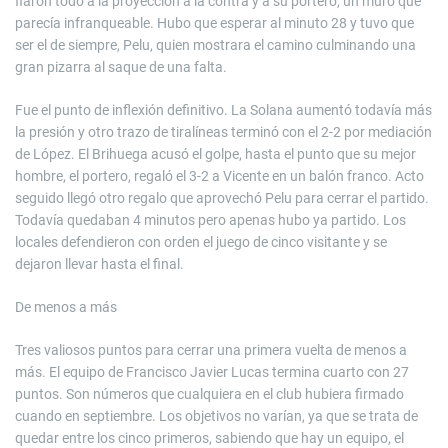
fiaron todo a la proyección a la contra y a su portero, un muro que
parecía infranqueable. Hubo que esperar al minuto 28 y tuvo que
ser el de siempre, Pelu, quien mostrara el camino culminando una
gran pizarra al saque de una falta.
Fue el punto de inflexión definitivo. La Solana aumentó todavía más
la presión y otro trazo de tiralíneas terminó con el 2-2 por mediación
de López. El Brihuega acusó el golpe, hasta el punto que su mejor
hombre, el portero, regaló el 3-2 a Vicente en un balón franco. Acto
seguido llegó otro regalo que aprovechó Pelu para cerrar el partido.
Todavía quedaban 4 minutos pero apenas hubo ya partido. Los
locales defendieron con orden el juego de cinco visitante y se
dejaron llevar hasta el final.
De menos a más
Tres valiosos puntos para cerrar una primera vuelta de menos a
más. El equipo de Francisco Javier Lucas termina cuarto con 27
puntos. Son números que cualquiera en el club hubiera firmado
cuando en septiembre. Los objetivos no varían, ya que se trata de
quedar entre los cinco primeros, sabiendo que hay un equipo, el