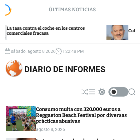
S
ÚLTIMAS NOTICIAS
k
i
p
asa contra el coche en los centros
t
Cultura y tu
rciales fracasa
o
c
o
sábado, agosto 8 2026
1
:
22
:
49
PM
n
t
DIARIO DE INFORMES
e
n
t
S
M
S
S
h
e
w
e
u
n
i
a
Consumo multa con 320.000 euros a
ff
u
t
r
Reggaeton Beach Festival por diversas
l
c
c
e
h
h
prácticas abusivas
c
agosto 8, 2026
o
l