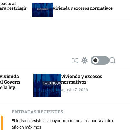
Trump devuelve 
Vivienda y excesos normativos
por sus arancele
S
S
S
h
w
e
u
i
a
 vivienda
Vivienda y excesos
ff
t
r
al Govern
normativos
l
c
c
e
h
h
e la ley
agosto 7, 2026
c
r la
o
l
o
ENTRADAS RECIENTES
r
m
El turismo resiste a la coyuntura mundial y apunta a otro
o
d
año en máximos