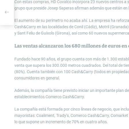
Con estas compras, HD Covalco incorpora 23 nuevos centros a su 
grupo que preside Josep Saperas afirman además que están en 
El aumento de su perímetro no acaba ahí. La empresa ha reforza
Cash&Carry en las localidades de Conil (Cádiz), Motril (Granada)
y Sant Feliu de Guíxols (Girona), así como 60 nuevos supermerca
Las ventas alcanzaron los 680 millones de euros en 
Fundado hace 90 años, el grupo cuenta con más de 1.300 establec
venta que supera los 300.000 metros cuadrados. Del total de ti
(80%). Cuenta también con 100 Cash&Carry (todos en propiedad
consumidores en general.
Además, la compañía tiene previsto iniciar un importante plan de 
establecimientos Comerco Cash&Carry.
La compañía está formada por cinco líneas de negocio, que in
mayoristas: Coaliment, Trady’s, Comerco Cash&Carry, Comarket y
lo que supone un incremento de 70% en cuatro años.