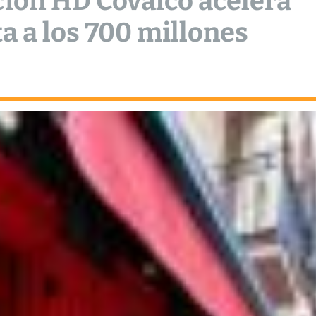
ción HD Covalco acelera
a a los 700 millones