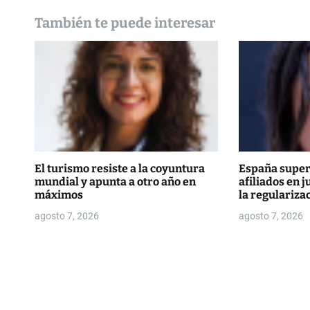
d
También te puede interesar
e
e
n
t
r
a
El turismo resiste a la coyuntura
España supera
mundial y apunta a otro año en
afiliados en j
d
máximos
la regulariza
agosto 7, 2026
agosto 7, 2026
a
s