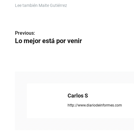
Lee también
Maite Gutiérrez
N
Previous:
a
Lo mejor está por venir
v
e
g
a
c
Carlos S
i
http://www.diariodeinformes.com
ó
n