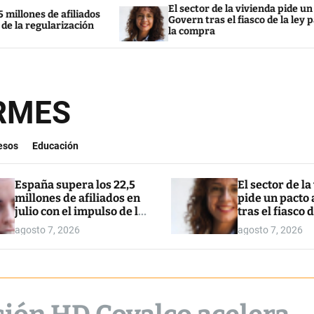
El sector de la vivienda pide un pacto al
s
Govern tras el fiasco de la ley para restringir
la compra
ORMES
esos
Educación
España supera los 22,5
El sector de la
millones de afiliados en
pide un pacto 
julio con el impulso de la
tras el fiasco d
regularización
para restringi
agosto 7, 2026
agosto 7, 2026
compra