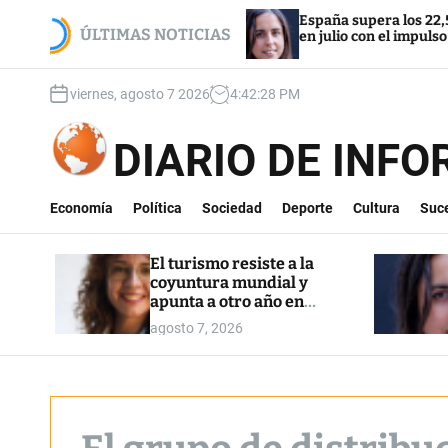
S
mundial y
España supera los 22,5 millones de afiliado
k
ÚLTIMAS NOTICIAS
en julio con el impulso de la regularización
i
p
viernes, agosto 7 2026
4
:
42
:
30
PM
t
o
c
DIARIO DE INF
o
n
t
Economía
Política
Sociedad
Deporte
Cultura
Suc
e
n
El turismo resiste a la
t
coyuntura mundial y
apunta a otro año en
máximos
agosto 7, 2026