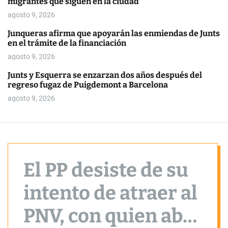
migrantes que siguen en la ciudad
o
r
agosto 9, 2026
m
o
Junqueras afirma que apoyarán las enmiendas de Junts
d
en el trámite de la financiación
e
agosto 9, 2026
Junts y Esquerra se enzarzan dos años después del
regreso fugaz de Puigdemont a Barcelona
agosto 9, 2026
El PP desiste de su
intento de atraer al
PNV, con quien abre