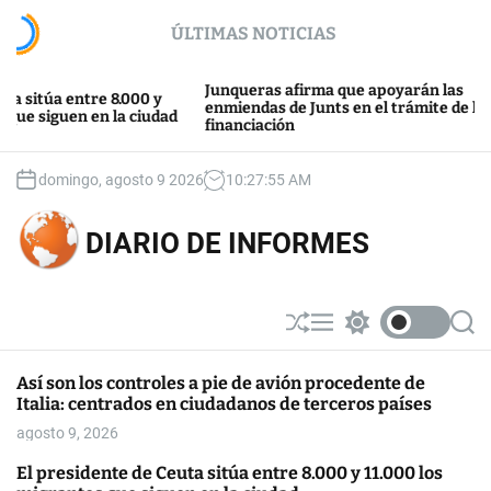
S
ÚLTIMAS NOTICIAS
k
i
p
Junqueras afirma que apoyarán las
túa entre 8.000 y
t
enmiendas de Junts en el trámite de la
siguen en la ciudad
financiación
o
c
o
domingo, agosto 9 2026
10
:
27
:
56
AM
n
t
DIARIO DE INFORMES
e
n
t
S
M
S
S
h
e
w
e
u
n
i
a
Así son los controles a pie de avión procedente de
ff
u
t
r
Italia: centrados en ciudadanos de terceros países
l
c
c
e
h
h
agosto 9, 2026
c
o
El presidente de Ceuta sitúa entre 8.000 y 11.000 los
l