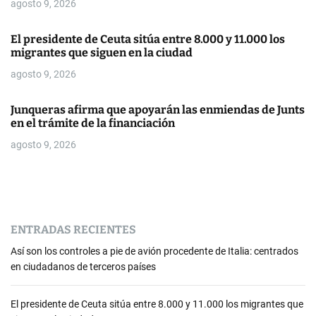
agosto 9, 2026
e
n
El presidente de Ceuta sitúa entre 8.000 y 11.000 los
migrantes que siguen en la ciudad
t
agosto 9, 2026
r
Junqueras afirma que apoyarán las enmiendas de Junts
a
en el trámite de la financiación
agosto 9, 2026
d
a
s
ENTRADAS RECIENTES
Así son los controles a pie de avión procedente de Italia: centrados
en ciudadanos de terceros países
El presidente de Ceuta sitúa entre 8.000 y 11.000 los migrantes que