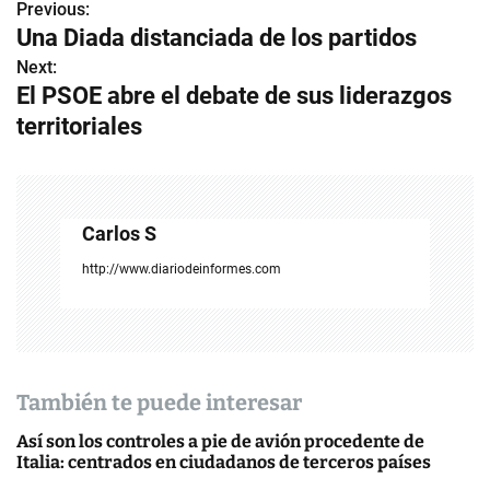
Previous:
N
Una Diada distanciada de los partidos
a
Next:
El PSOE abre el debate de sus liderazgos
v
territoriales
e
g
a
Carlos S
c
http://www.diariodeinformes.com
i
ó
n
También te puede interesar
d
Así son los controles a pie de avión procedente de
Italia: centrados en ciudadanos de terceros países
e