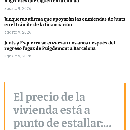
migrantes que siguen en la ciudad
o
r
agosto 9, 2026
m
o
Junqueras afirma que apoyarán las enmiendas de Junts
d
en el trámite de la financiación
e
agosto 9, 2026
Junts y Esquerra se enzarzan dos años después del
regreso fugaz de Puigdemont a Barcelona
agosto 9, 2026
El precio de la
vivienda está a
punto de estallar: