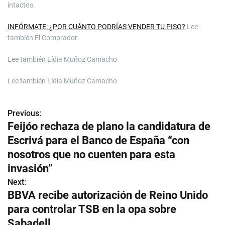
intactos.
INFÓRMATE: ¿POR CUÁNTO PODRÍAS VENDER TU PISO?
Lee
también
El Comprador
Lee también
Lídia Muñoz Camacho
Lee también
Lídia Muñoz Camacho
Previous:
N
Feijóo rechaza de plano la candidatura de
a
Escrivá para el Banco de España “con
v
nosotros que no cuenten para esta
invasión”
e
Next:
g
BBVA recibe autorización de Reino Unido
para controlar TSB en la opa sobre
a
Sabadell