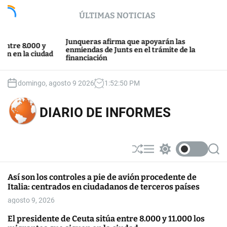
S
ÚLTIMAS NOTICIAS
k
i
p
Junqueras afirma que apoyarán las
Junts y 
000 y
t
enmiendas de Junts en el trámite de la
después 
 ciudad
financiación
Barcelon
o
c
o
domingo, agosto 9 2026
1
:
52
:
50
PM
n
t
DIARIO DE INFORMES
e
n
t
S
M
S
S
h
e
w
e
u
n
i
a
Así son los controles a pie de avión procedente de
ff
u
t
r
Italia: centrados en ciudadanos de terceros países
l
c
c
e
h
h
agosto 9, 2026
c
o
El presidente de Ceuta sitúa entre 8.000 y 11.000 los
l