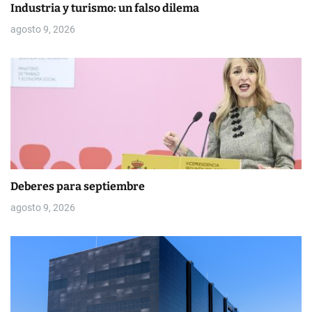
Industria y turismo: un falso dilema
a
agosto 9, 2026
s
Deberes para septiembre
agosto 9, 2026