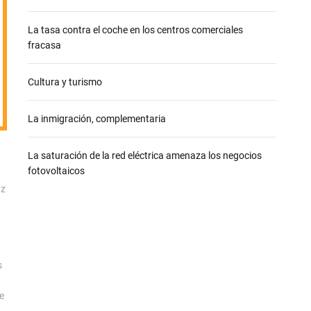
e
La tasa contra el coche en los centros comerciales
fracasa
Cultura y turismo
La inmigración, complementaria
La saturación de la red eléctrica amenaza los negocios
fotovoltaicos
az
s
e