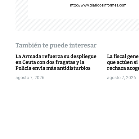
i
http://www.diariodeinformes.com
ó
n
d
También te puede interesar
e
La Armada refuerza su despliegue
La fiscal gene
en Ceuta con dos fragatas y la
que actúen s
e
Policía envía más antidisturbios
rechaza acog
n
agosto 7, 2026
agosto 7, 2026
t
r
a
d
a