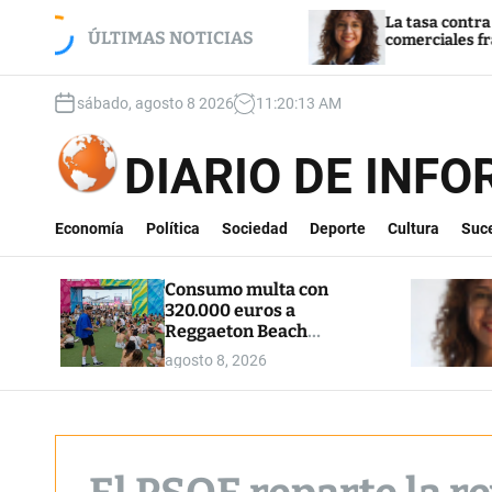
S
con 320.000 euros a
La tasa contra el coche 
h Festival por diversas
k
ÚLTIMAS NOTICIAS
comerciales fracasa
ivas
i
p
sábado, agosto 8 2026
11
:
20
:
14
AM
t
o
c
DIARIO DE INF
o
n
t
Economía
Política
Sociedad
Deporte
Cultura
Suc
e
n
Consumo multa con
t
320.000 euros a
Reggaeton Beach
Festival por diversas
agosto 8, 2026
prácticas abusivas