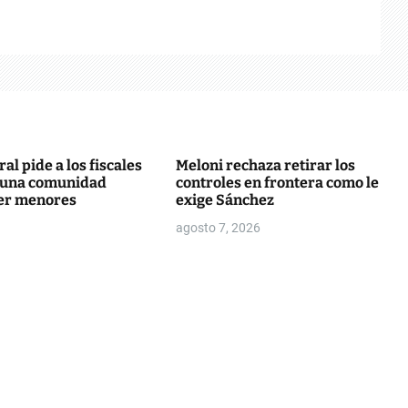
ral pide a los fiscales
Meloni rechaza retirar los
i una comunidad
controles en frontera como le
er menores
exige Sánchez
agosto 7, 2026