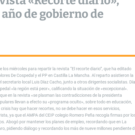
vista «Recorte diario»,
r año de gobierno de
los miércoles para repartir la revista “El recorte diario”, que ha editado
lores De Cospedal y el PP en Castilla La Mancha. Al reparto asistieron la
l secretario local Luis Díaz Cacho, junto a otros dirigentes socialistas. Dí
dal «la región está peor», calificando la situación de «excepcional».
que en la revista «se plasman las contradicciones de la presidenta
populares llevan a efecto su «programa oculto», sobre todo en educación,
crisis hay que hacer recortes, no se debe hacer en esos servicios,
ista, ya que el AMPA del CEIP colegio Romero Peña recogía firmas por lo
cidos. Abogó por mantener los planes de empleo, recordando que en La
ro, pidiendo diálogo y recordando los más de nueve millones pendiente d