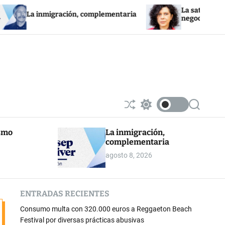
La saturación de la re
a inmigración, complementaria
negocios fotovoltaicos
S
S
S
h
w
e
u
i
a
ismo
La inmigración,
ff
t
r
complementaria
l
c
c
e
h
h
agosto 8, 2026
c
o
l
o
ENTRADAS RECIENTES
r
m
Consumo multa con 320.000 euros a Reggaeton Beach
o
d
Festival por diversas prácticas abusivas