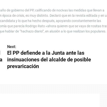
año de gobierno del PP, calificando de nocivas las medidas que llevan a
poca de crisis, es muy distinto. Declaró que en la revista editada y en 
o candidata y lo que ha hecho después, apoyando constantemente las
nomía que parecía Rodrigo Rato «ahora quieren que se vaya de rositas tra
ue hablar de “hachazo diario”, en alusión a lo que realizan los populares.
Next:
l
El PP defiende a la Junta ante las
la
insinuaciones del alcalde de posible
prevaricación