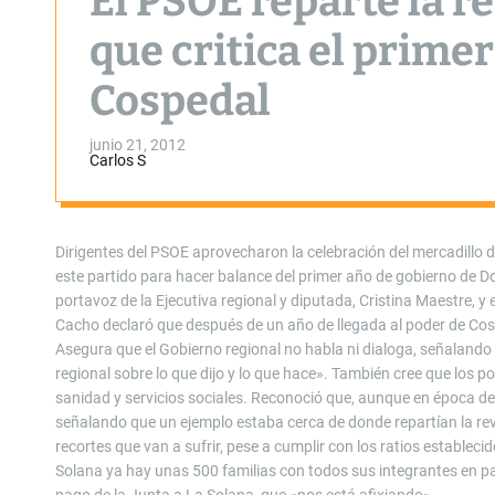
El PSOE reparte la re
que critica el prime
Cospedal
junio 21, 2012
Carlos S
Dirigentes del PSOE aprovecharon la celebración del mercadillo de 
este partido para hacer balance del primer año de gobierno de Do
portavoz de la Ejecutiva regional y diputada, Cristina Maestre, y e
Cacho declaró que después de un año de llegada al poder de Cospe
Asegura que el Gobierno regional no habla ni dialoga, señalando 
regional sobre lo que dijo y lo que hace». También cree que los 
sanidad y servicios sociales. Reconoció que, aunque en época de 
señalando que un ejemplo estaba cerca de donde repartían la rev
recortes que van a sufrir, pese a cumplir con los ratios estable
Solana ya hay unas 500 familias con todos sus integrantes en pa