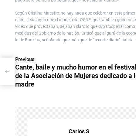
pago de la Junta a La Solana, que «nos está afixiando».
Según Cristina Maestre, no hay nada que celebrar en este primer 
cabo, señalando que el modelo del PSOE, que también gobernó en é
vídeo que proyectaban, dejaban claro lo que dijo Cospedal com
medidas del Gobierno de la nación. Criticó que al gurú de la eco
lo de Bankia», señalando que más que de “recorte diario” habría q
Previous:
N
Cante, baile y mucho humor en el festiva
a
de la Asociación de Mujeres dedicado a 
v
madre
e
g
a
c
Carlos S