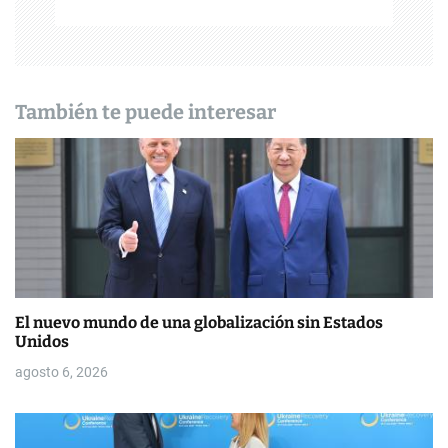
d
e
e
También te puede interesar
n
t
r
a
d
El nuevo mundo de una globalización sin Estados
a
Unidos
s
agosto 6, 2026