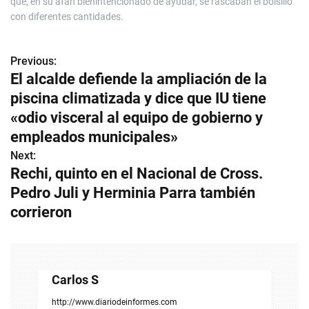
que, en su afán bienintencionado de ayudar, se rascaban el bolsillo
con diferentes cantidades.
Previous:
N
El alcalde defiende la ampliación de la
a
piscina climatizada y dice que IU tiene
v
«odio visceral al equipo de gobierno y
empleados municipales»
e
Next:
g
Rechi, quinto en el Nacional de Cross.
Pedro Juli y Herminia Parra también
a
corrieron
c
i
ó
Carlos S
n
http://www.diariodeinformes.com