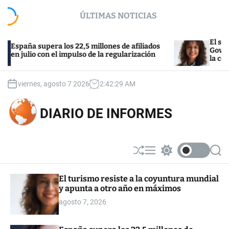
S
ÚLTIMAS NOTICIAS
k
i
p
El sector de l
ña supera los 22,5 millones de afiliados
t
Govern tras el
ulio con el impulso de la regularización
la compra
o
c
o
viernes, agosto 7 2026
2
:
42
:
30
AM
n
t
DIARIO DE INFORMES
e
n
t
S
M
S
S
h
e
w
e
u
n
i
a
El turismo resiste a la coyuntura mundial
ff
u
t
r
y apunta a otro año en máximos
l
c
c
e
h
h
agosto 7, 2026
c
o
l