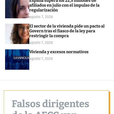
España supera los 22,5 millones de
o
afiliados en julio con el impulso de la
r
regularización
m
o
agosto 7, 2026
d
e
El sector de la vivienda pide un pacto al
Govern tras el fiasco de la ley para
restringir la compra
agosto 7, 2026
Vivienda y excesos normativos
agosto 7, 2026
Falsos dirigentes