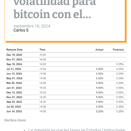
volatilidad para
bitcoin con el
anuncio de tasas de
septiembre 18, 2024
Carlos S
la Fed
Hechos clave:
La previsión es que las tasas en Estados Unidos bajen