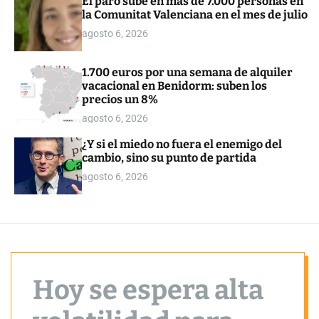
El paro sube en más de 7.000 personas en
o
la Comunitat Valenciana en el mes de julio
r
m
agosto 6, 2026
o
d
e
1.700 euros por una semana de alquiler
vacacional en Benidorm: suben los
precios un 8%
agosto 6, 2026
¿Y si el miedo no fuera el enemigo del
cambio, sino su punto de partida
agosto 6, 2026
Hoy se espera alta