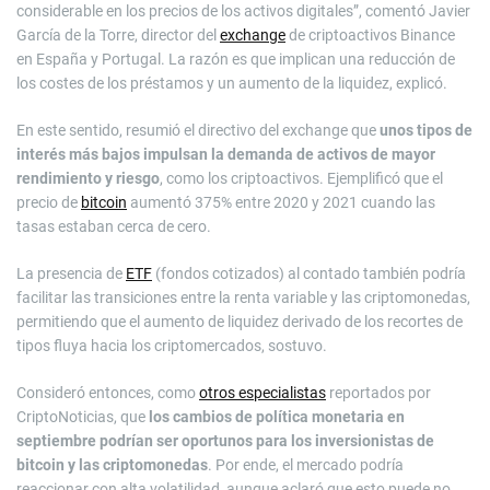
considerable en los precios de los activos digitales”, comentó Javier
García de la Torre, director del
exchange
de criptoactivos Binance
en España y Portugal. La razón es que implican una reducción de
los costes de los préstamos y un aumento de la liquidez, explicó.
En este sentido, resumió el directivo del exchange que
unos tipos de
interés más bajos impulsan
la demanda de activos de mayor
rendimiento y riesgo
, como los criptoactivos. Ejemplificó que el
precio de
bitcoin
aumentó 375% entre 2020 y 2021 cuando las
tasas estaban cerca de cero.
La presencia de
ETF
(fondos cotizados) al contado también podría
facilitar las transiciones entre la renta variable y las criptomonedas,
permitiendo que el aumento de liquidez derivado de los recortes de
tipos fluya hacia los criptomercados, sostuvo.
Consideró entonces, como
otros especialistas
reportados por
CriptoNoticias, que
los cambios de política monetaria en
septiembre podrían ser oportunos para los inversionistas de
bitcoin y las criptomonedas
. Por ende, el mercado podría
reaccionar con alta volatilidad, aunque aclaró que esto puede no