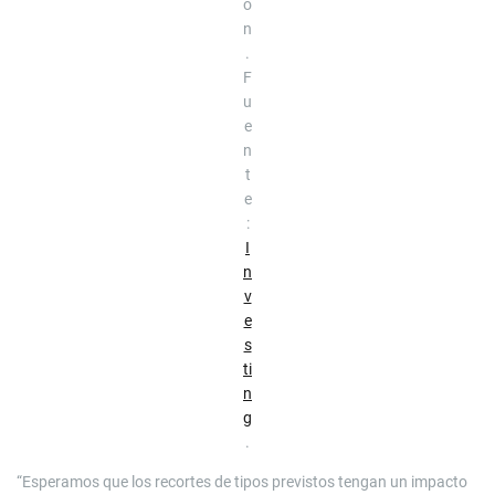
ó
n
.
F
u
e
n
t
e
:
I
n
v
e
s
ti
n
g
.
“Esperamos que los recortes de tipos previstos tengan un impacto