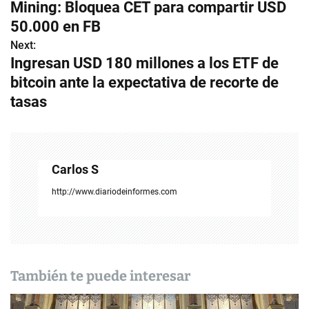
a
Mining: Bloquea CET para compartir USD
v
50.000 en FB
Next:
e
Ingresan USD 180 millones a los ETF de
g
bitcoin ante la expectativa de recorte de
tasas
a
c
i
Carlos S
ó
http://www.diariodeinformes.com
n
d
e
También te puede interesar
e