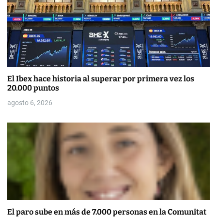
n
t
r
a
d
El Ibex hace historia al superar por primera vez los
20.000 puntos
a
agosto 6, 2026
s
El paro sube en más de 7.000 personas en la Comunitat