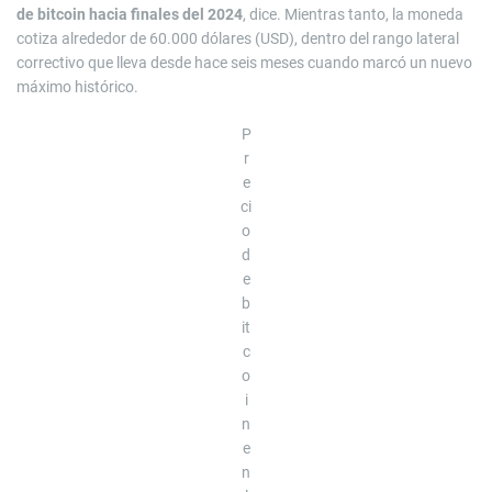
de bitcoin hacia finales del 2024
, dice. Mientras tanto, la moneda
cotiza alrededor de 60.000 dólares (USD), dentro del rango lateral
correctivo que lleva desde hace seis meses cuando marcó un nuevo
máximo histórico.
P
r
e
ci
o
d
e
b
it
c
o
i
n
e
n