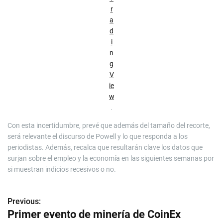
r
a
d
i
n
g
V
ie
w
.
Con esta incertidumbre, prevé que además del tamaño del recorte,
será relevante el discurso de Powell y lo que responda a los
periodistas. Además, recalca que resultarán clave los datos que
surjan sobre el empleo y la economía en las siguientes semanas por
si muestran indicios recesivos o no.
Previous:
N
Primer evento de minería de CoinEx