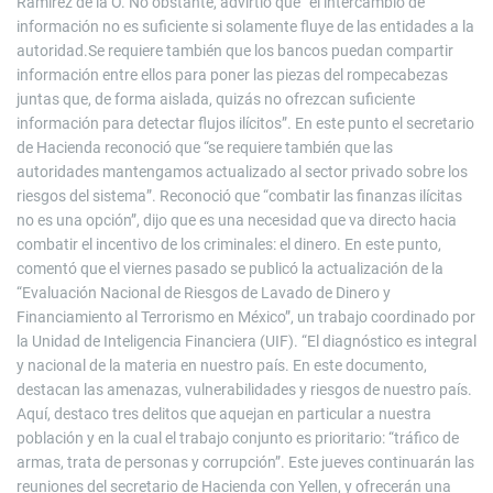
Ramírez de la O. No obstante, advirtió que “el intercambio de
información no es suficiente si solamente fluye de las entidades a la
autoridad.Se requiere también que los bancos puedan compartir
información entre ellos para poner las piezas del rompecabezas
juntas que, de forma aislada, quizás no ofrezcan suficiente
información para detectar flujos ilícitos”. En este punto el secretario
de Hacienda reconoció que “se requiere también que las
autoridades mantengamos actualizado al sector privado sobre los
riesgos del sistema”. Reconoció que “combatir las finanzas ilícitas
no es una opción”, dijo que es una necesidad que va directo hacia
combatir el incentivo de los criminales: el dinero. En este punto,
comentó que el viernes pasado se publicó la actualización de la
“Evaluación Nacional de Riesgos de Lavado de Dinero y
Financiamiento al Terrorismo en México”, un trabajo coordinado por
la Unidad de Inteligencia Financiera (UIF). “El diagnóstico es integral
y nacional de la materia en nuestro país. En este documento,
destacan las amenazas, vulnerabilidades y riesgos de nuestro país.
Aquí, destaco tres delitos que aquejan en particular a nuestra
población y en la cual el trabajo conjunto es prioritario: “tráfico de
armas, trata de personas y corrupción”. Este jueves continuarán las
reuniones del secretario de Hacienda con Yellen, y ofrecerán una