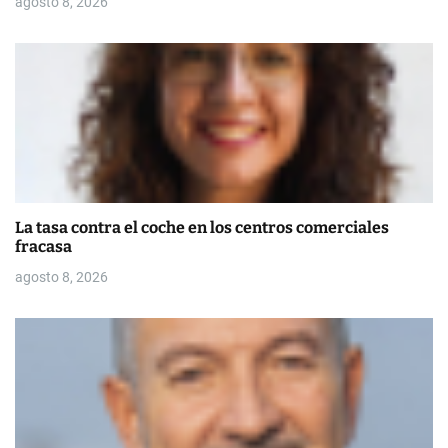
agosto 8, 2026
d
a
s
La tasa contra el coche en los centros comerciales
fracasa
agosto 8, 2026