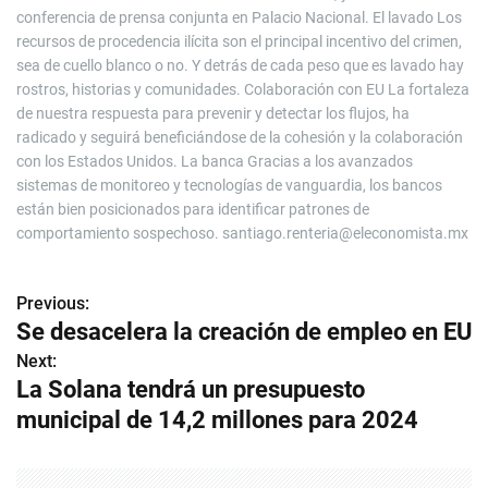
conferencia de prensa conjunta en Palacio Nacional. El lavado Los
recursos de procedencia ilícita son el principal incentivo del crimen,
sea de cuello blanco o no. Y detrás de cada peso que es lavado hay
rostros, historias y comunidades. Colaboración con EU La fortaleza
de nuestra respuesta para prevenir y detectar los flujos, ha
radicado y seguirá beneficiándose de la cohesión y la colaboración
con los Estados Unidos. La banca Gracias a los avanzados
sistemas de monitoreo y tecnologías de vanguardia, los bancos
están bien posicionados para identificar patrones de
comportamiento sospechoso.
santiago.renteria@eleconomista.mx
Previous:
N
Se desacelera la creación de empleo en EU
a
Next:
La Solana tendrá un presupuesto
v
municipal de 14,2 millones para 2024
e
g