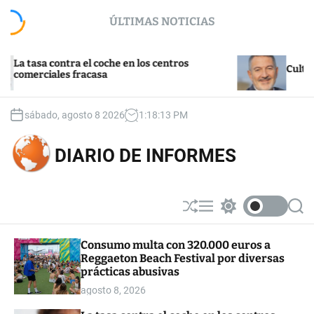
S
ÚLTIMAS NOTICIAS
k
i
p
sa contra el coche en los centros
t
Cultura y tur
ciales fracasa
o
c
o
sábado, agosto 8 2026
1
:
18
:
14
PM
n
t
DIARIO DE INFORMES
e
n
t
S
M
S
S
h
e
w
e
u
n
i
a
Consumo multa con 320.000 euros a
ff
u
t
r
Reggaeton Beach Festival por diversas
l
c
c
e
h
h
prácticas abusivas
c
agosto 8, 2026
o
l