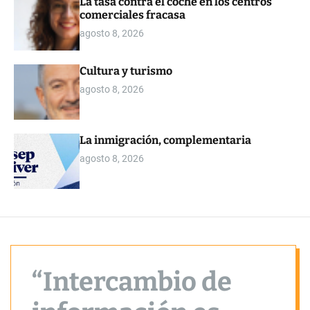
La tasa contra el coche en los centros
o
comerciales fracasa
r
m
agosto 8, 2026
o
d
e
Cultura y turismo
agosto 8, 2026
La inmigración, complementaria
agosto 8, 2026
“Intercambio de