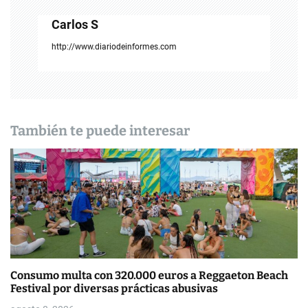
a
Carlos S
c
http://www.diariodeinformes.com
i
ó
n
También te puede interesar
d
e
e
n
t
Consumo multa con 320.000 euros a Reggaeton Beach
r
Festival por diversas prácticas abusivas
a