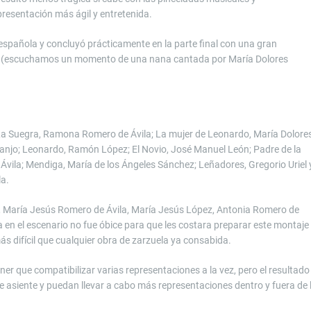
resentación más ágil y entretenida.
española y concluyó prácticamente en la parte final con una gran
ca. (escuchamos un momento de una nana cantada por María Dolores
; La Suegra, Ramona Romero de Ávila; La mujer de Leonardo, María Dolore
njo; Leonardo, Ramón López; El Novio, José Manuel León; Padre de la
vila; Mendiga, María de los Ángeles Sánchez; Leñadores, Gregorio Uriel 
a.
a, María Jesús Romero de Ávila, María Jesús López, Antonia Romero de
da en el escenario no fue óbice para que les costara preparar este montaje
ás difícil que cualquier obra de zarzuela ya consabida.
 que compatibilizar varias representaciones a la vez, pero el resultado
se asiente y puedan llevar a cabo más representaciones dentro y fuera de 