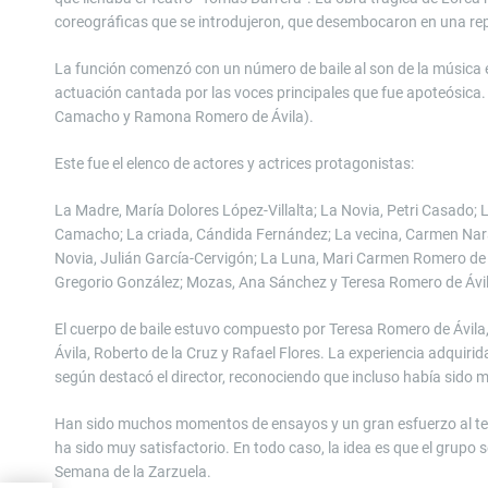
coreográficas que se introdujeron, que desembocaron en una rep
La función comenzó con un número de baile al son de la música 
actuación cantada por las voces principales que fue apoteósi
Camacho y Ramona Romero de Ávila).
Este fue el elenco de actores y actrices protagonistas:
La Madre, María Dolores López-Villalta; La Novia, Petri Casado
Camacho; La criada, Cándida Fernández; La vecina, Carmen Nara
Novia, Julián García-Cervigón; La Luna, Mari Carmen Romero de Á
Gregorio González; Mozas, Ana Sánchez y Teresa Romero de Ávil
El cuerpo de baile estuvo compuesto por Teresa Romero de Ávil
Ávila, Roberto de la Cruz y Rafael Flores. La experiencia adquiri
según destacó el director, reconociendo que incluso había sido m
Han sido muchos momentos de ensayos y un gran esfuerzo al tener
ha sido muy satisfactorio. En todo caso, la idea es que el grupo 
Semana de la Zarzuela.