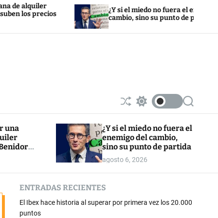
er
¿Y si el miedo no fuera el enemigo del
ecios
cambio, sino su punto de partida
S
S
S
h
w
e
u
i
a
or una
¿Y si el miedo no fuera el
ff
t
r
uiler
enemigo del cambio,
l
c
c
e
h
h
 Benidorm:
sino su punto de partida
c
cios un 8%
agosto 6, 2026
o
l
o
ENTRADAS RECIENTES
r
m
El Ibex hace historia al superar por primera vez los 20.000
o
d
puntos