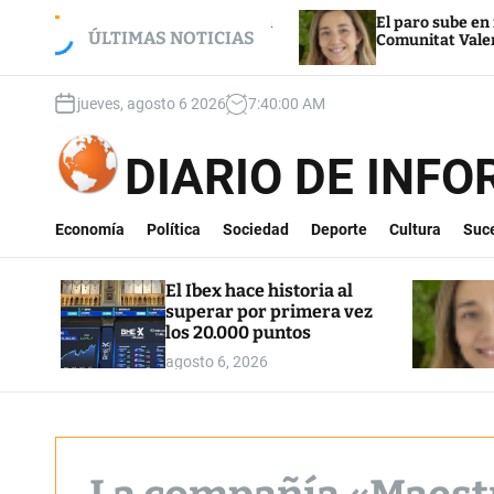
S
ia al superar por primera
El paro sube en más de 7.000
k
ÚLTIMAS NOTICIAS
os
Comunitat Valenciana en el m
i
p
jueves, agosto 6 2026
7
:
40
:
01
AM
t
o
c
DIARIO DE INF
o
n
t
Economía
Política
Sociedad
Deporte
Cultura
Suc
e
n
El Ibex hace historia al
t
superar por primera vez
los 20.000 puntos
agosto 6, 2026