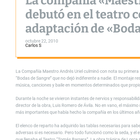
La compañía «Maest
debutó en el teatro 
adaptación de «Boda
octubre 22, 2010
Carlos S
La Compañía Maestro Andrés Uriel culminó con nota su primera r
“Bodas de Sangre” que no dejó indiferente a nadie. El montaje re
música, canciones y baile en momentos determinados que propi
Durante la noche se vivieron instantes de nervios y responsabili
director de la obra, Luis Romero de Ávila. No en vano, el máximo
más importantes que había hecho la compañía en los últimos años
El elenco de reparto ha adquirido las tablas necesarias para sab
adversas si es necesario. Pero todo funcionó como la seda, y el e
que llenaba el Teatro “Tomás Barrera”. La obra trágica de Lorca 