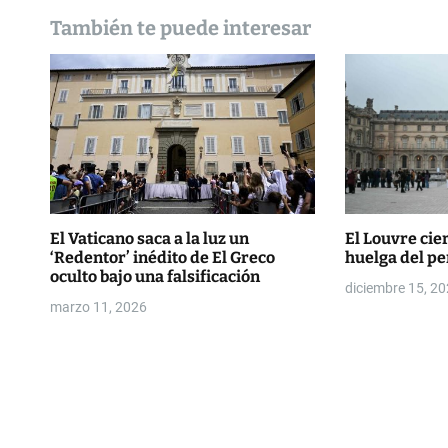
e
También te puede interesar
e
n
t
r
a
El Vaticano saca a la luz un
El Louvre cie
d
‘Redentor’ inédito de El Greco
huelga del pe
oculto bajo una falsificación
a
diciembre 15, 2
marzo 11, 2026
s