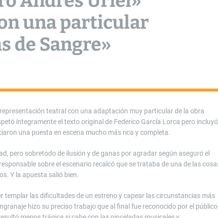
ro Andrés Uriel»
con una particular
s de Sangre»
epresentación teatral con una adaptación muy particular de la obra
spetó íntegramente el texto original de Federico García Lorca pero incluyó
ciaron una puesta en escena mucho más rica y completa.
dad, pero sobretodo de ilusión y de ganas por agradar según aseguró el
 responsable sobre el escenario recalcó que se trataba de una de las cosa
. Y la apuesta salió bien.
er templar las dificultades de un estreno y capear las circunstancias más
ngranaje hizo su preciso trabajo que al final fue reconocido por el público
resultó menos trágica si cabe con las pinceladas musicales y