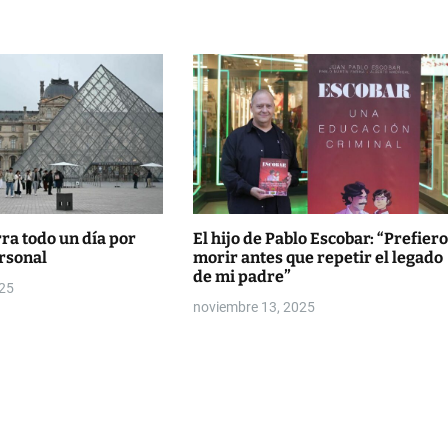
rra todo un día por
El hijo de Pablo Escobar: “Prefiero
rsonal
morir antes que repetir el legado
de mi padre”
025
noviembre 13, 2025