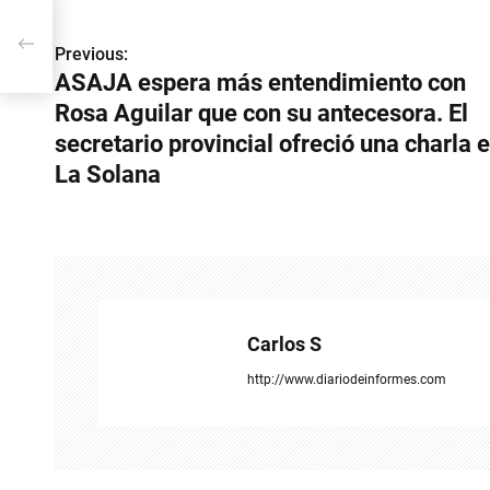
ilar
Previous:
N
ASAJA espera más entendimiento con
a
Rosa Aguilar que con su antecesora. El
v
secretario provincial ofreció una charla 
La Solana
e
g
a
c
Carlos S
i
http://www.diariodeinformes.com
ó
n
d