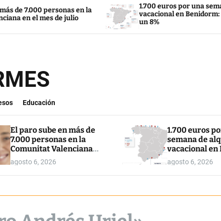
1.700 euros por una semana de alquil
 personas en la
vacacional en Benidorm: suben los pr
es de julio
un 8%
ORMES
esos
Educación
El paro sube en más de
1.700 euros p
7.000 personas en la
semana de alq
Comunitat Valenciana
vacacional en
en el mes de julio
suben los pre
agosto 6, 2026
agosto 6, 2026