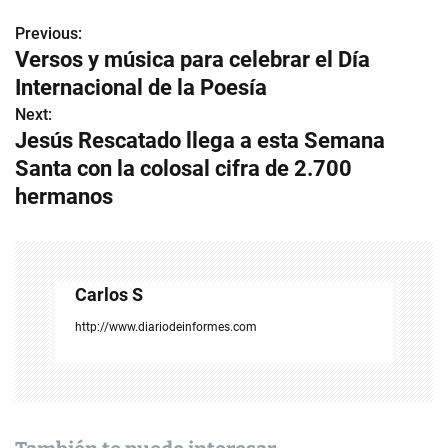
Previous:
N
Versos y música para celebrar el Día
a
Internacional de la Poesía
v
Next:
Jesús Rescatado llega a esta Semana
e
Santa con la colosal cifra de 2.700
g
hermanos
a
c
Carlos S
i
http://www.diariodeinformes.com
ó
n
d