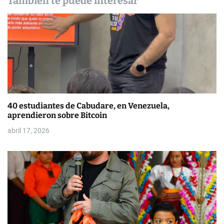
También te puede interesar
e
e
n
t
r
a
40 estudiantes de Cabudare, en Venezuela,
aprendieron sobre Bitcoin
d
abril 17, 2026
a
s