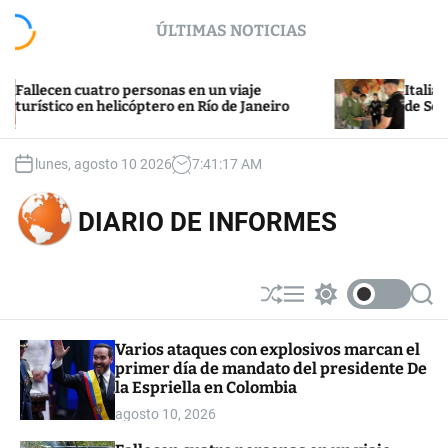
S
ÚLTIMAS NOTICIAS
k
i
p
cen cuatro personas en un viaje
Italia califica
t
ico en helicóptero en Río de Janeiro
de Schengen p
o
c
o
lunes, agosto 10 2026
7
:
41
:
18
AM
n
t
DIARIO DE INFORMES
e
n
t
S
M
S
S
h
e
w
e
u
n
i
a
Varios ataques con explosivos marcan el
ff
u
t
r
primer día de mandato del presidente De
l
c
c
e
h
h
la Espriella en Colombia
c
agosto 10, 2026
o
l