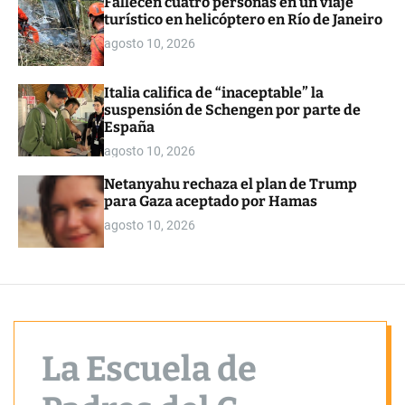
Fallecen cuatro personas en un viaje
o
turístico en helicóptero en Río de Janeiro
r
m
agosto 10, 2026
o
d
e
Italia califica de “inaceptable” la
suspensión de Schengen por parte de
España
agosto 10, 2026
Netanyahu rechaza el plan de Trump
para Gaza aceptado por Hamas
agosto 10, 2026
La Escuela de