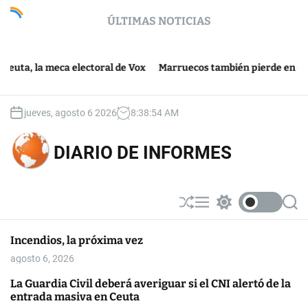
S
ÚLTIMAS NOTICIAS
k
i
p
El G
meca electoral de Vox
t
Marruecos también pierde en Ceuta
mere
o
c
o
jueves, agosto 6 2026
8
:
38
:
54
AM
n
t
DIARIO DE INFORMES
e
n
t
S
M
S
S
h
e
w
e
u
n
i
a
Incendios, la próxima vez
ff
u
t
r
l
c
c
agosto 6, 2026
e
h
h
c
La Guardia Civil deberá averiguar si el CNI alertó de la
o
entrada masiva en Ceuta
l