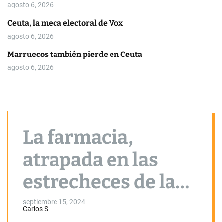
o
agosto 6, 2026
r
m
Ceuta, la meca electoral de Vox
o
agosto 6, 2026
d
e
Marruecos también pierde en Ceuta
agosto 6, 2026
La farmacia,
atrapada en las
estrecheces de las
cuentas públicas
septiembre 15, 2024
Carlos S