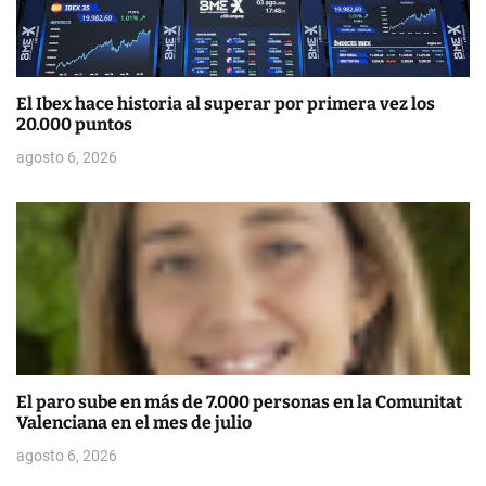
n
t
El Ibex hace historia al superar por primera vez los
r
20.000 puntos
a
agosto 6, 2026
d
a
s
El paro sube en más de 7.000 personas en la Comunitat
Valenciana en el mes de julio
agosto 6, 2026