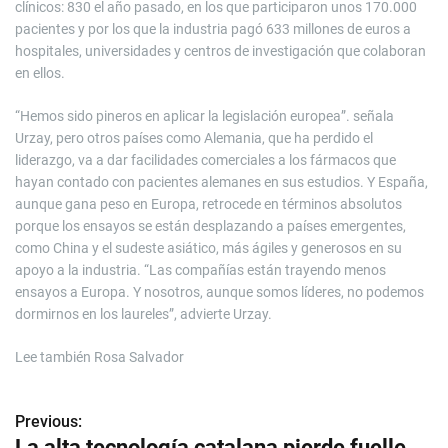
clínicos: 830 el año pasado, en los que participaron unos 170.000
pacientes y por los que la industria pagó 633 millones de euros a
hospitales, universidades y centros de investigación que colaboran
en ellos.
“Hemos sido pineros en aplicar la legislación europea”. señala
Urzay, pero otros países como Alemania, que ha perdido el
liderazgo, va a dar facilidades comerciales a los fármacos que
hayan contado con pacientes alemanes en sus estudios. Y España,
aunque gana peso en Europa, retrocede en términos absolutos
porque los ensayos se están desplazando a países emergentes,
como China y el sudeste asiático, más ágiles y generosos en su
apoyo a la industria. “Las compañías están trayendo menos
ensayos a Europa. Y nosotros, aunque somos líderes, no podemos
dormirnos en los laureles”, advierte Urzay.
Lee también
Rosa Salvador
Previous:
N
La alta tecnología catalana pierde fuelle