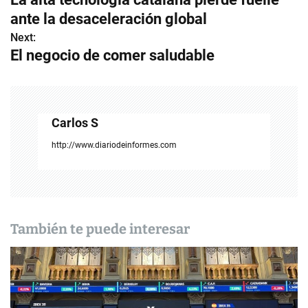
a
ante la desaceleración global
v
Next:
El negocio de comer saludable
e
g
a
Carlos S
c
http://www.diariodeinformes.com
i
ó
n
También te puede interesar
d
e
e