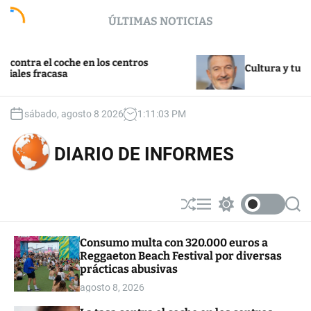
S
ÚLTIMAS NOTICIAS
k
i
p
ra el coche en los centros
t
Cultura y turismo
 fracasa
o
c
o
sábado, agosto 8 2026
1
:
11
:
03
PM
n
t
DIARIO DE INFORMES
e
n
t
S
M
S
S
h
e
w
e
u
n
i
a
Consumo multa con 320.000 euros a
ff
u
t
r
Reggaeton Beach Festival por diversas
l
c
c
e
h
h
prácticas abusivas
c
agosto 8, 2026
o
l