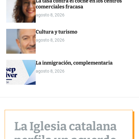
La tasa contra el coche en los centros
o
comerciales fracasa
r
m
agosto 8, 2026
o
d
e
Cultura y turismo
agosto 8, 2026
La inmigración, complementaria
agosto 8, 2026
La Iglesia catalana