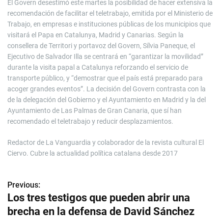
El Govern desestimó este martes la posibilidad de hacer extensiva la
recomendación de facilitar el teletrabajo, emitida por el Ministerio de
Trabajo, en empresas e instituciones públicas de los municipios que
visitará el Papa en Catalunya, Madrid y Canarias. Según la
consellera de Territori y portavoz del Govern, Sílvia Paneque, el
Ejecutivo de Salvador Illa se centrará en “garantizar la movilidad”
durante la visita papal a Catalunya reforzando el servicio de
transporte público, y “demostrar que el país está preparado para
acoger grandes eventos”. La decisión del Govern contrasta con la
de la delegación del Gobierno y el Ayuntamiento en Madrid y la del
Ayuntamiento de Las Palmas de Gran Canaria, que sí han
recomendado el teletrabajo y reducir desplazamientos.
Redactor de La Vanguardia y colaborador de la revista cultural El
Ciervo. Cubre la actualidad política catalana desde 2017
Previous:
N
Los tres testigos que pueden abrir una
a
brecha en la defensa de David Sánchez