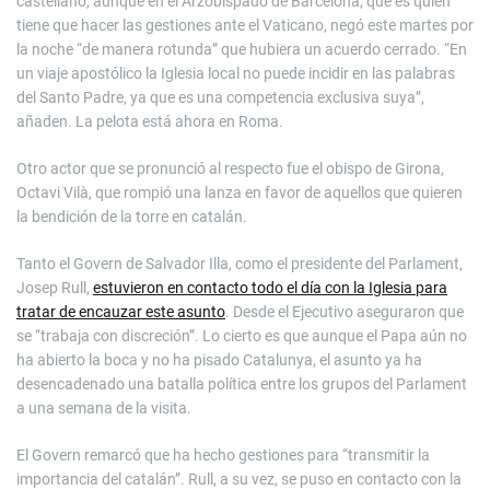
castellano, aunque en el Arzobispado de Barcelona, que es quien
tiene que hacer las gestiones ante el Vaticano, negó este martes por
la noche “de manera rotunda” que hubiera un acuerdo cerrado. “En
un viaje apostólico la Iglesia local no puede incidir en las palabras
del Santo Padre, ya que es una competencia exclusiva suya”,
añaden. La pelota está ahora en Roma.
Otro actor que se pronunció al respecto fue el obispo de Girona,
Octavi Vilà, que rompió una lanza en favor de aquellos que quieren
la bendición de la torre en catalán.
Tanto el Govern de Salvador Illa, como el presidente del Parlament,
Josep Rull,
estuvieron en contacto todo el día con la Iglesia para
tratar de encauzar este asunto
. Desde el Ejecutivo aseguraron que
se “trabaja con discreción”. Lo cierto es que aunque el Papa aún no
ha abierto la boca y no ha pisado Catalunya, el asunto ya ha
desencadenado una batalla política entre los grupos del Parlament
a una semana de la visita.
El Govern remarcó que ha hecho gestiones para “transmitir la
importancia del catalán”. Rull, a su vez, se puso en contacto con la