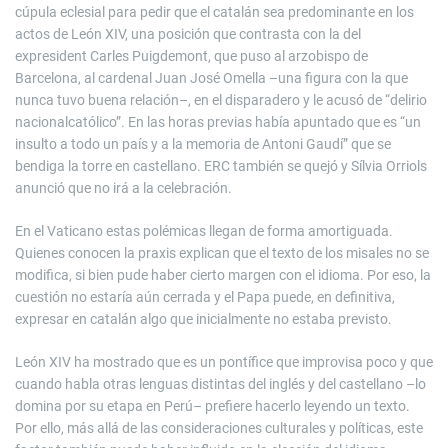
cúpula eclesial para pedir que el catalán sea predominante en los
actos de León XIV, una posición que contrasta con la del
expresident Carles Puigdemont, que puso al arzobispo de
Barcelona, al cardenal Juan José Omella –una figura con la que
nunca tuvo buena relación–, en el disparadero y le acusó de “delirio
nacionalcatólico”. En las horas previas había apuntado que es “un
insulto a todo un país y a la memoria de Antoni Gaudí” que se
bendiga la torre en castellano. ERC también se quejó y Sílvia Orriols
anunció que no irá a la celebración.
En el Vaticano estas polémicas llegan de forma amortiguada.
Quienes conocen la praxis explican que el texto de los misales no se
modifica, si bien pude haber cierto margen con el idioma. Por eso, la
cuestión no estaría aún cerrada y el Papa puede, en definitiva,
expresar en catalán algo que inicialmente no estaba previsto.
León XIV ha mostrado que es un pontífice que improvisa poco y que
cuando habla otras lenguas distintas del inglés y del castellano –lo
domina por su etapa en Perú– prefiere hacerlo leyendo un texto.
Por ello, más allá de las consideraciones culturales y políticas, este