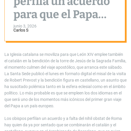
perfila un acuerdo
para que el Papa
hable también
junio 3, 2026
Carlos S
catalán en la
bendición de la
La Iglesia catalana se moviliza para que León XIV emplee también
el catalán en la bendición de la torre de Jesús de la Sagrada Família,
torre de Jesús
el momento culmen del viaje apostólico, que arranca este sábado.
La Santa Sede publicó el lunes en formato digital el misal de la visita
de Robert Prevost y la bendición figura en castellano, un asunto que
ha suscitado polémica tanto en la esfera eclesial como en el ámbito
político. Lo más probable es que se empleen los dos idiomas en el
que será uno de los momentos más icónicos del primer gran viaje
del Papa a un país europeo.
Los obispos perfilan un acuerdo y a falta del nihil obstat de Roma
hay quien da ya por sentado que se combinarán el catalán y el