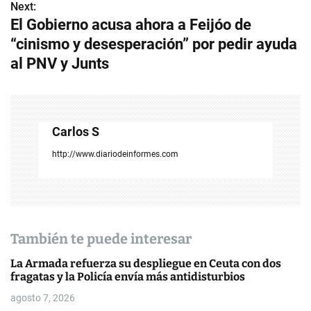
v
Next:
El Gobierno acusa ahora a Feijóo de
e
“cinismo y desesperación” por pedir ayuda
g
al PNV y Junts
a
c
Carlos S
i
http://www.diariodeinformes.com
ó
n
d
También te puede interesar
e
La Armada refuerza su despliegue en Ceuta con dos
e
fragatas y la Policía envía más antidisturbios
n
agosto 7, 2026