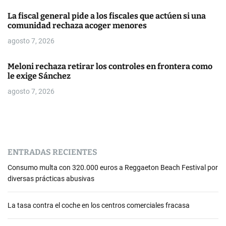
t
La fiscal general pide a los fiscales que actúen si una
comunidad rechaza acoger menores
r
agosto 7, 2026
a
d
Meloni rechaza retirar los controles en frontera como
le exige Sánchez
a
agosto 7, 2026
s
ENTRADAS RECIENTES
Consumo multa con 320.000 euros a Reggaeton Beach Festival por
diversas prácticas abusivas
La tasa contra el coche en los centros comerciales fracasa