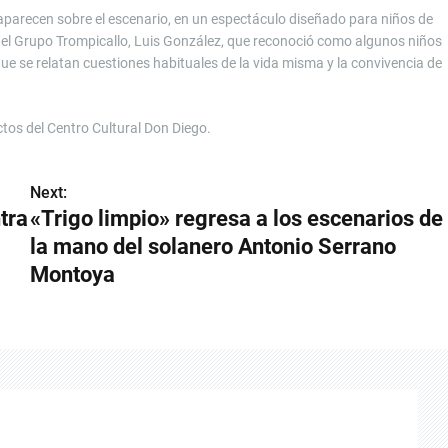
 aparecen sobre el escenario, en un espectáculo diseñado para niños de
del Grupo Trompicallo, Luis González, que reconoció como algunos niños
ue se relatan cuestiones habituales de la vida misma y la convivencia de
ctos del Centro Cultural Don Diego.
Next:
tra
«Trigo limpio» regresa a los escenarios de
la mano del solanero Antonio Serrano
Montoya