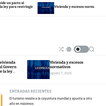
to al
restringir
Vivienda y excesos normativos
S
S
S
h
w
e
u
i
a
 vivienda
Vivienda y excesos
ff
t
r
al Govern
normativos
l
c
c
e
h
h
e la ley
agosto 7, 2026
c
r la
o
l
o
ENTRADAS RECIENTES
r
m
El turismo resiste a la coyuntura mundial y apunta a otro
o
d
año en máximos