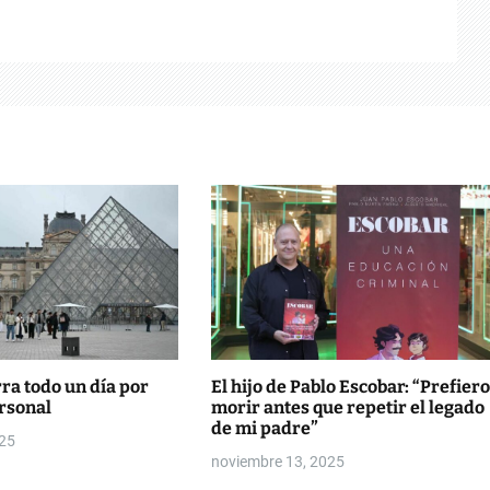
rra todo un día por
El hijo de Pablo Escobar: “Prefiero
rsonal
morir antes que repetir el legado
de mi padre”
025
noviembre 13, 2025