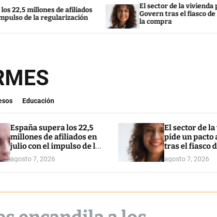
El sector de la vivienda pide un pac
lones de afiliados
Govern tras el fiasco de la ley para 
la regularización
la compra
ORMES
esos
Educación
España supera los 22,5
El sector de la
millones de afiliados en
pide un pacto 
julio con el impulso de la
tras el fiasco d
regularización
para restringi
agosto 7, 2026
agosto 7, 2026
compra