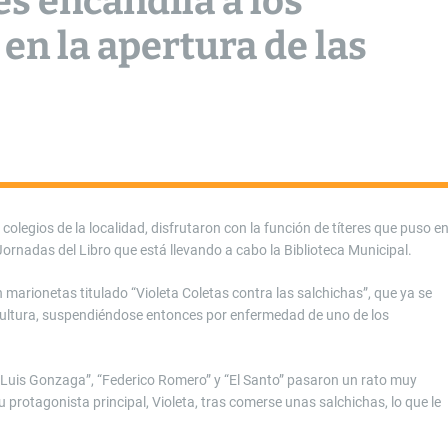
es encandila a los
en la apertura de las
olegios de la localidad, disfrutaron con la función de títeres que puso e
Jornadas del Libro que está llevando a cabo la Biblioteca Municipal.
n marionetas titulado “Violeta Coletas contra las salchichas”, que ya se
Cultura, suspendiéndose entonces por enfermedad de uno de los
n Luis Gonzaga”, “Federico Romero” y “El Santo” pasaron un rato muy
 protagonista principal, Violeta, tras comerse unas salchichas, lo que le