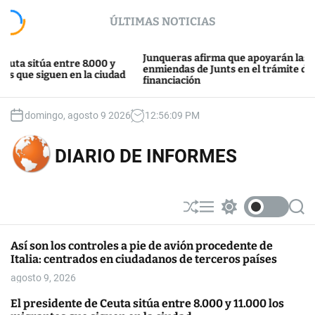
S
ÚLTIMAS NOTICIAS
k
i
p
Junqueras afirma que apoyarán las
itúa entre 8.000 y
t
enmiendas de Junts en el trámite de la
 siguen en la ciudad
financiación
o
c
o
domingo, agosto 9 2026
12
:
56
:
10
PM
n
t
DIARIO DE INFORMES
e
n
t
S
M
S
S
h
e
w
e
u
n
i
a
Así son los controles a pie de avión procedente de
ff
u
t
r
Italia: centrados en ciudadanos de terceros países
l
c
c
e
h
h
agosto 9, 2026
c
o
El presidente de Ceuta sitúa entre 8.000 y 11.000 los
l