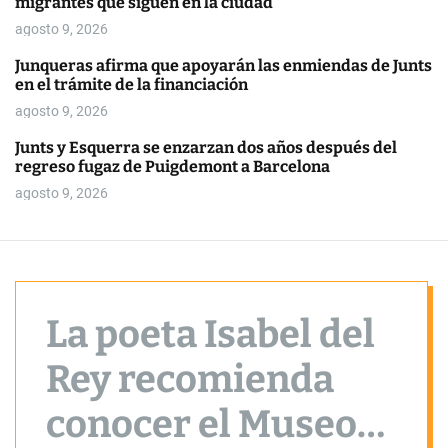
migrantes que siguen en la ciudad
o
r
agosto 9, 2026
m
o
Junqueras afirma que apoyarán las enmiendas de Junts
d
en el trámite de la financiación
e
agosto 9, 2026
Junts y Esquerra se enzarzan dos años después del
regreso fugaz de Puigdemont a Barcelona
agosto 9, 2026
La poeta Isabel del
Rey recomienda
conocer el Museo