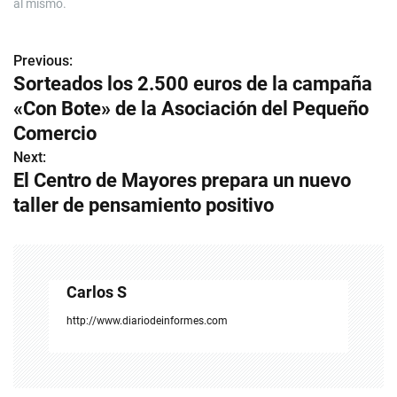
al mismo.
Previous:
N
Sorteados los 2.500 euros de la campaña
a
«Con Bote» de la Asociación del Pequeño
v
Comercio
Next:
e
El Centro de Mayores prepara un nuevo
g
taller de pensamiento positivo
a
c
Carlos S
i
http://www.diariodeinformes.com
ó
n