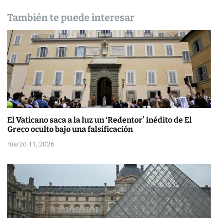
d
También te puede interesar
e
e
n
t
r
a
El Vaticano saca a la luz un ‘Redentor’ inédito de El
Greco oculto bajo una falsificación
d
marzo 11, 2026
a
s