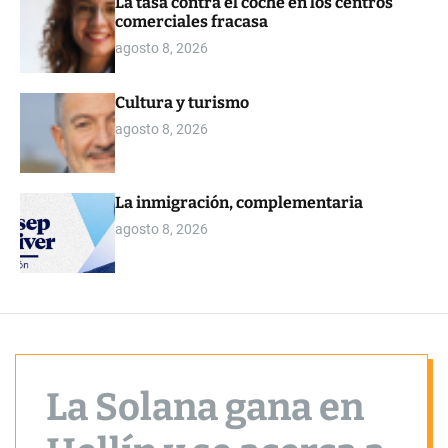
La tasa contra el coche en los centros
o
comerciales fracasa
r
m
agosto 8, 2026
o
d
e
Cultura y turismo
agosto 8, 2026
La inmigración, complementaria
agosto 8, 2026
La Solana gana en