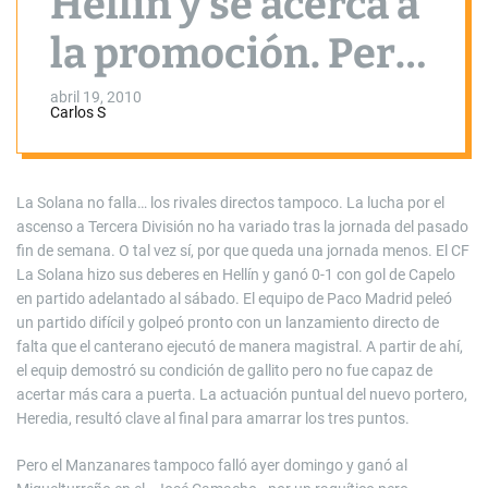
Hellín y se acerca a
la promoción. Pero
Manzanares y
abril 19, 2010
Carlos S
Villarrubia
tampoco fallan
La Solana no falla… los rivales directos tampoco. La lucha por el
ascenso a Tercera División no ha variado tras la jornada del pasado
fin de semana. O tal vez sí, por que queda una jornada menos. El CF
La Solana hizo sus deberes en Hellín y ganó 0-1 con gol de Capelo
en partido adelantado al sábado. El equipo de Paco Madrid peleó
un partido difícil y golpeó pronto con un lanzamiento directo de
falta que el canterano ejecutó de manera magistral. A partir de ahí,
el equip demostró su condición de gallito pero no fue capaz de
acertar más cara a puerta. La actuación puntual del nuevo portero,
Heredia, resultó clave al final para amarrar los tres puntos.
Pero el Manzanares tampoco falló ayer domingo y ganó al