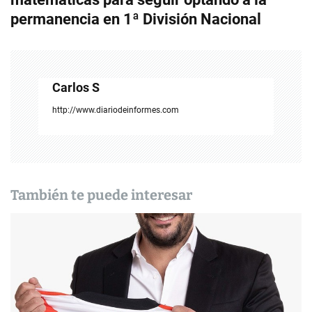
permanencia en 1ª División Nacional
a
c
i
Carlos S
ó
http://www.diariodeinformes.com
n
d
e
También te puede interesar
e
n
t
r