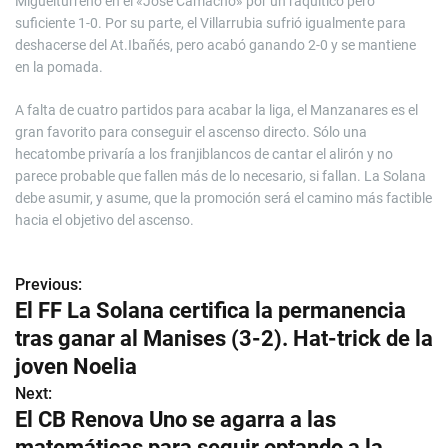
Miguelturreño en el «José Camacho» por un raquítico pero
suficiente 1-0. Por su parte, el Villarrubia sufrió igualmente para
deshacerse del At.Ibañés, pero acabó ganando 2-0 y se mantiene
en la pomada.
A falta de cuatro partidos para acabar la liga, el Manzanares es el
gran favorito para conseguir el ascenso directo. Sólo una
hecatombe privaría a los franjiblancos de cantar el alirón y no
parece probable que fallen más de lo necesario, si fallan. La Solana
debe asumir, y asume, que la promoción será el camino más factible
hacia el objetivo del ascenso.
Previous:
N
El FF La Solana certifica la permanencia
a
tras ganar al Manises (3-2). Hat-trick de la
v
joven Noelia
Next:
e
El CB Renova Uno se agarra a las
g
matemáticas para seguir optando a la