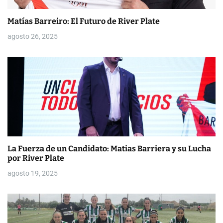
a
d
Matías Barreiro: El Futuro de River Plate
a
agosto 26, 2025
s
La Fuerza de un Candidato: Matias Barriera y su Lucha
por River Plate
agosto 19, 2025