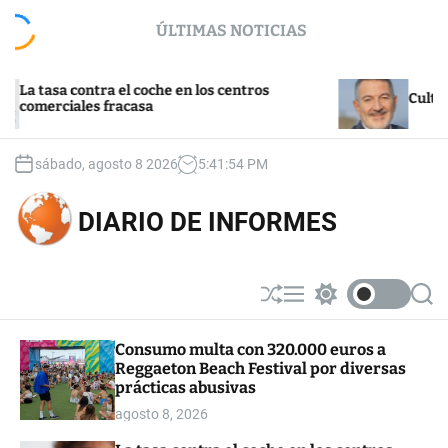
S
ÚLTIMAS NOTICIAS
k
i
p
tasa contra el coche en los centros
t
Cultura y tu
erciales fracasa
o
c
o
sábado, agosto 8 2026
5
:
41
:
55
PM
n
t
DIARIO DE INFORMES
e
n
t
S
M
S
S
h
e
w
e
u
n
i
a
Consumo multa con 320.000 euros a
ff
u
t
r
Reggaeton Beach Festival por diversas
l
c
c
e
h
h
prácticas abusivas
c
agosto 8, 2026
o
l