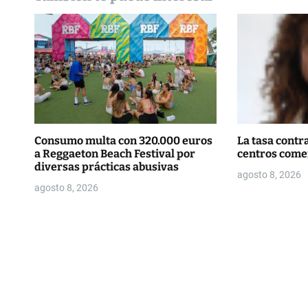
d
e
e
n
t
r
Consumo multa con 320.000 euros
La tasa contra
a Reggaeton Beach Festival por
centros come
a
diversas prácticas abusivas
agosto 8, 2026
d
agosto 8, 2026
a
s