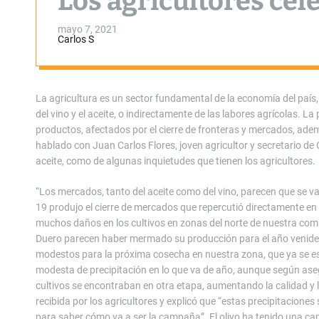
Los agricultores cele
mayo 7, 2021
Carlos S
La agricultura es un sector fundamental de la economía del país
del vino y el aceite, o indirectamente de las labores agrícolas. 
productos, afectados por el cierre de fronteras y mercados, a
hablado con Juan Carlos Flores, joven agricultor y secretario de C
aceite, como de algunas inquietudes que tienen los agricultores.
“Los mercados, tanto del aceite como del vino, parecen que se va
19 produjo el cierre de mercados que repercutió directamente en
muchos daños en los cultivos en zonas del norte de nuestra comu
Duero parecen haber mermado su producción para el año venidero
modestos para la próxima cosecha en nuestra zona, que ya se es
modesta de precipitación en lo que va de año, aunque según aseg
cultivos se encontraban en otra etapa, aumentando la calidad y la 
recibida por los agricultores y explicó que “estas precipitacione
para saber cómo va a ser la campaña”. El olivo ha tenido una c