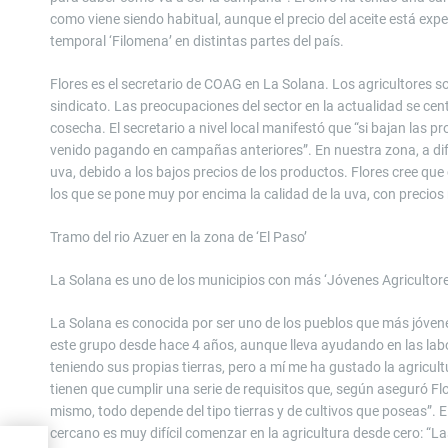
como viene siendo habitual, aunque el precio del aceite está e
temporal ‘Filomena’ en distintas partes del país.
Flores es el secretario de COAG en La Solana. Los agricultores 
sindicato. Las preocupaciones del sector en la actualidad se cen
cosecha. El secretario a nivel local manifestó que “si bajan las p
venido pagando en campañas anteriores”. En nuestra zona, a dife
uva, debido a los bajos precios de los productos. Flores cree q
los que se pone muy por encima la calidad de la uva, con preci
Tramo del rio Azuer en la zona de ‘El Paso’
La Solana es uno de los municipios con más ‘Jóvenes Agricultor
La Solana es conocida por ser uno de los pueblos que más jóvene
este grupo desde hace 4 años, aunque lleva ayudando en las lab
teniendo sus propias tierras, pero a mí me ha gustado la agricu
tienen que cumplir una serie de requisitos que, según aseguró Fl
mismo, todo depende del tipo tierras y de cultivos que poseas”. El
cercano es muy difícil comenzar en la agricultura desde cero: “