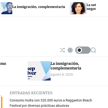
La saturación de la red e
nmigración, complementaria
negocios fotovoltaicos
S
S
S
h
w
e
u
i
a
ismo
La inmigración,
ff
t
r
complementaria
l
c
c
e
h
h
agosto 8, 2026
c
o
l
o
ENTRADAS RECIENTES
r
m
Consumo multa con 320.000 euros a Reggaeton Beach
o
d
Festival por diversas prácticas abusivas