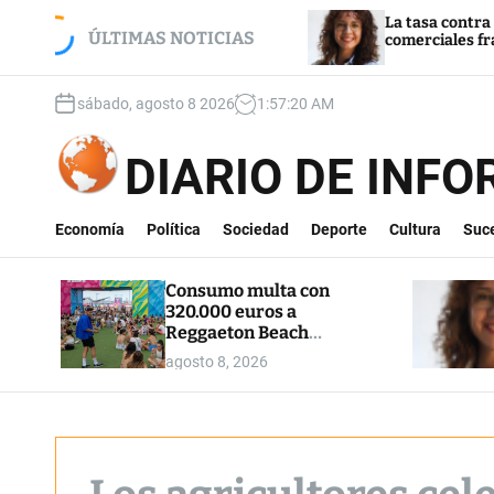
S
n 320.000 euros a
La tasa contra el coche en 
estival por diversas
k
ÚLTIMAS NOTICIAS
comerciales fracasa
s
i
p
sábado, agosto 8 2026
1
:
57
:
21
AM
t
o
c
DIARIO DE INF
o
n
t
Economía
Política
Sociedad
Deporte
Cultura
Suc
e
n
Consumo multa con
t
320.000 euros a
Reggaeton Beach
Festival por diversas
agosto 8, 2026
prácticas abusivas