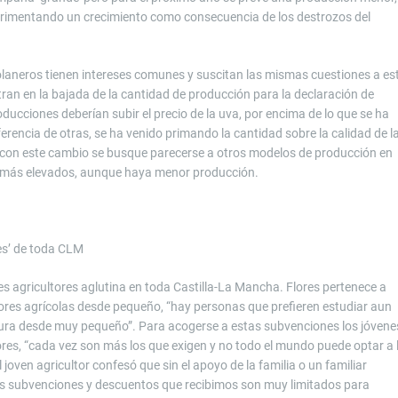
xperimentando un crecimiento como consecuencia de los destrozos del
solaneros tienen intereses comunes y suscitan las mismas cuestiones a es
tran en la bajada de la cantidad de producción para la declaración de
roducciones deberían subir el precio de la uva, por encima de lo que se ha
rencia de otras, se ha venido primando la cantidad sobre la calidad de l
ue con este cambio se busque parecerse a otros modelos de producción en
os más elevados, aunque haya menor producción.
es’ de toda CLM
s agricultores aglutina en toda Castilla-La Mancha. Flores pertenece a
ores agrícolas desde pequeño, “hay personas que prefieren estudiar aun
ltura desde muy pequeño”. Para acogerse a estas subvenciones los jóvene
ores, “cada vez son más los que exigen y no todo el mundo puede optar a 
 joven agricultor confesó que sin el apoyo de la familia o un familiar
Las subvenciones y descuentos que recibimos son muy limitados para