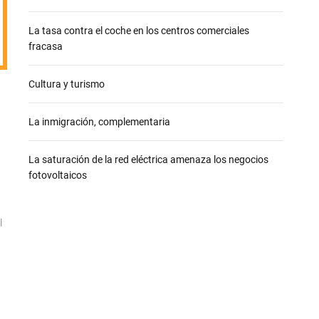
e
La tasa contra el coche en los centros comerciales
fracasa
Cultura y turismo
n
La inmigración, complementaria
La saturación de la red eléctrica amenaza los negocios
fotovoltaicos
l