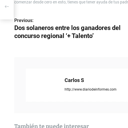
so
comenzar desde cero en esto, tienes que tener ayuda de tus padre
Previous:
N
Dos solaneros entre los ganadores del
a
concurso regional ‘+ Talento’
v
e
g
a
Carlos S
c
http://www.diariodeinformes.com
i
ó
n
También te puede interesar