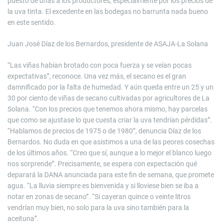
puesto de uñas a los productores, especialmente por los precios de
la uva tinta. El excedente en las bodegas no barrunta nada bueno
en este sentido.
Juan José Díaz de los Bernardos, presidente de ASAJA-La Solana
“Las viñas habían brotado con poca fuerza y se veían pocas
expectativas”, reconoce. Una vez más, el secano es el gran
damnificado por la falta de humedad. Y aún queda entre un 25 y un
30 por ciento de viñas de secano cultivadas por agricultores de La
Solana. “Con los precios que tenemos ahora mismo, hay parcelas
que como se ajustase lo que cuesta criar la uva tendrían pérdidas”.
“Hablamos de precios de 1975 o de 1980”, denuncia Díaz de los
Bernardos. No duda en que asistimos a una de las peores cosechas
de los últimos años. “Creo que sí, aunque a lo mejor el blanco luego
nos sorprende”. Precisamente, se espera con expectación qué
deparará la DANA anunciada para este fin de semana, que promete
agua. “La lluvia siempre es bienvenida y si lloviese bien se iba a
notar en zonas de secano”. “Si cayeran quince o veinte litros
vendrían muy bien, no solo para la uva sino también para la
aceituna”.