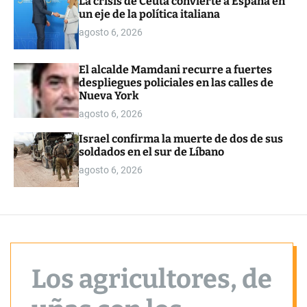
La crisis de Ceuta convierte a España en
o
un eje de la política italiana
r
m
agosto 6, 2026
o
d
e
El alcalde Mamdani recurre a fuertes
despliegues policiales en las calles de
Nueva York
agosto 6, 2026
Israel confirma la muerte de dos de sus
soldados en el sur de Líbano
agosto 6, 2026
Los agricultores, de