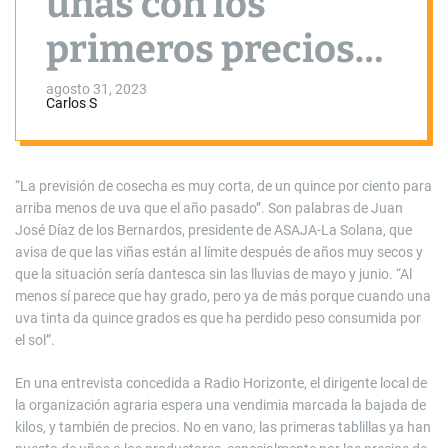
uñas con los
primeros precios
en tablilla: “Hay
agosto 31, 2023
Carlos S
parcelas que
tendrían pérdidas”
“La previsión de cosecha es muy corta, de un quince por ciento para
arriba menos de uva que el año pasado”. Son palabras de Juan
José Díaz de los Bernardos, presidente de ASAJA-La Solana, que
avisa de que las viñas están al límite después de años muy secos y
que la situación sería dantesca sin las lluvias de mayo y junio. “Al
menos sí parece que hay grado, pero ya de más porque cuando una
uva tinta da quince grados es que ha perdido peso consumida por
el sol”.
En una entrevista concedida a Radio Horizonte, el dirigente local de
la organización agraria espera una vendimia marcada la bajada de
kilos, y también de precios. No en vano, las primeras tablillas ya han