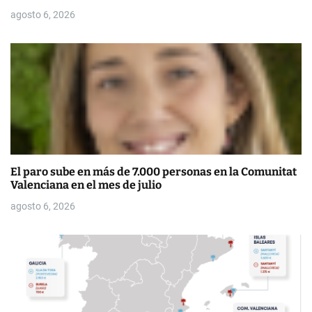
agosto 6, 2026
a
s
El paro sube en más de 7.000 personas en la Comunitat
Valenciana en el mes de julio
agosto 6, 2026