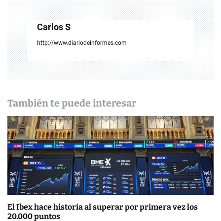
c
Carlos S
i
http://www.diariodeinformes.com
ó
n
d
También te puede interesar
e
e
n
t
r
a
El Ibex hace historia al superar por primera vez los
20.000 puntos
d