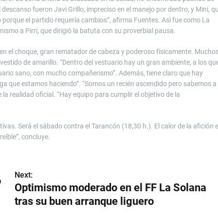
descanso fueron Javi Grillo, impreciso en el manejo por dentro, y Mini, q
o porque el partido requería cambios”, afirma Fuentes. Así fue como La
smo a Pirri, que dirigió la batuta con su proverbial pausa.
vo en el choque, gran rematador de cabeza y poderoso físicamente. Mucho
estido de amarillo. “Dentro del vestuario hay un gran ambiente, a los qu
tuario sano, con mucho compañerismo”. Además, tiene claro que hay
 liga que estamos haciendo”. “Somos un recién ascendido pero sabemos a
a realidad oficial. “Hay equipo para cumplir el objetivo de la
vas. Será el sábado contra el Tarancón (18,30 h.). El calor de la afición 
eíble”, concluye.
Next:
o
Optimismo moderado en el FF La Solana
tras su buen arranque liguero