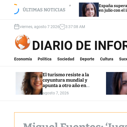
S
te a la coyuntura mundial y
España supera los 22,5 mi
k
ÚLTIMAS NOTICIAS
ño en máximos
en julio con el impulso de
i
p
viernes, agosto 7 2026
3
:
37
:
09
AM
t
o
c
DIARIO DE INF
o
n
t
Economía
Política
Sociedad
Deporte
Cultura
Suc
e
n
El turismo resiste a la
t
coyuntura mundial y
apunta a otro año en
máximos
agosto 7, 2026