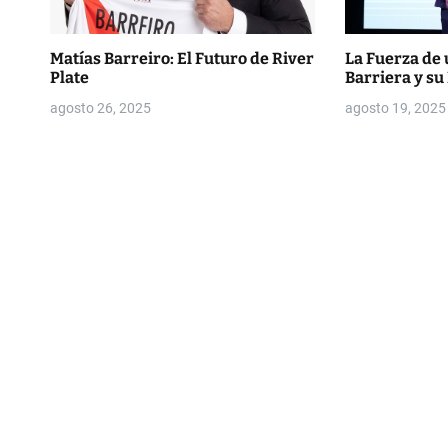
r
a
Matías Barreiro: El Futuro de River
La Fuerza de 
Plate
Barriera y su
d
agosto 26, 2025
agosto 19, 2025
a
s