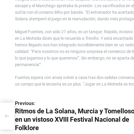
escape y el Manchego apretaba la presión. Los sacrificados en el 
sufría con el coreano Biho por banda. “El entrenador ha acertad
Solana atemperó el juego en la reanudación, dando más protagoni
Miguel Fuentes, con sólo 21 años, es un tanque. Rápido, incisi
en La Moheda dicen que le recuerda a Treviño. Y está encantado v
hemos llegado nos han integrado increíblemente bien en un ves
calidad. “Para nosotros no es ninguna sorpresa el comienzo de
lo que jugamos y lo que queremos”. Sin embargo, no se aparta de l
permanencia”.
Fuentes espera con ansia volver a casa tras dos salidas consecuti
un campo que le encanta es un plus. “Jugar en La Moheda es incr
Previous:
N
Ritmos de La Solana, Murcia y Tomellos
a
en un vistoso XVIII Festival Nacional de
v
Folklore