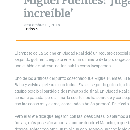
Miguel Fuentes: ‘Jug
increíble’
septiembre 11, 2018
Carlos S
El empate de La Solana en Ciudad Real dejó un regusto especial p
segundo gol mancheguista en el último minuto de la prolongación 
una subida de adrenalina tan súbita como inesperada.
Uno de los artífices del punto cosechado fue Miguel Fuentes. El
Baba y volvió a pelearse con todos. Era su segundo gol en liga tr
equipo perdió el partido a dos minutos del final. En Ciudad Real 
semana pasada, pero al final la suerte nos ha sonreído y conseg
con las cosas muy claras, sobre todo a balón parado”. En efecto,
Pero el ariete dice que llegaron con las ideas claras “Sabíamos a 
fue así, más posesión amarilla aunque donde el Manchego quería
riesgos, sobre todo ante un rival cuajado. Manolo Sancho lo vio 