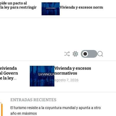
cto al
a restringir
Vivienda y excesos normativos
S
S
S
h
w
e
u
i
a
 vivienda
Vivienda y excesos
ff
t
r
al Govern
normativos
l
c
c
e
h
h
e la ley
agosto 7, 2026
c
r la
o
l
o
ENTRADAS RECIENTES
r
m
El turismo resiste a la coyuntura mundial y apunta a otro
o
d
año en máximos