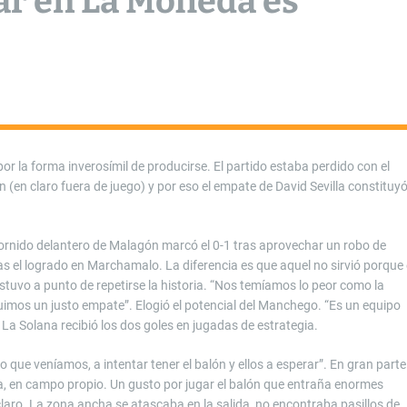
ar en La Moheda es
or la forma inverosímil de producirse. El partido estaba perdido con el
(en claro fuera de juego) y por eso el empate de David Sevilla constituy
 fornido delantero de Malagón marcó el 0-1 tras aprovechar un robo de
as el logrado en Marchamalo. La diferencia es que aquel no sirvió porque 
estuvo a punto de repetirse la historia. “Nos temíamos lo peor como la
uimos un justo empate”. Elogió el potencial del Manchego. “Es un equipo
 La Solana recibió los dos goles en jugadas de estrategia.
lo que veníamos, a intentar tener el balón y ellos a esperar”. En gran parte
, en campo propio. Un gusto por jugar el balón que entraña enormes
claro. La zona ancha se atascaba en la salida, no encontraba pasillos de