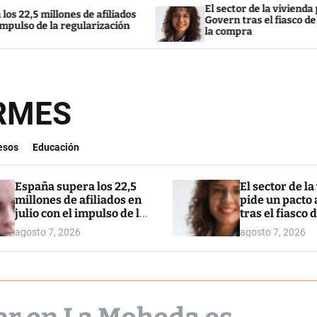
El sector de la vivienda pide un pa
llones de afiliados
Govern tras el fiasco de la ley par
 la regularización
la compra
ORMES
esos
Educación
España supera los 22,5
El sector de la
millones de afiliados en
pide un pacto 
julio con el impulso de la
tras el fiasco d
regularización
para restringi
agosto 7, 2026
agosto 7, 2026
compra