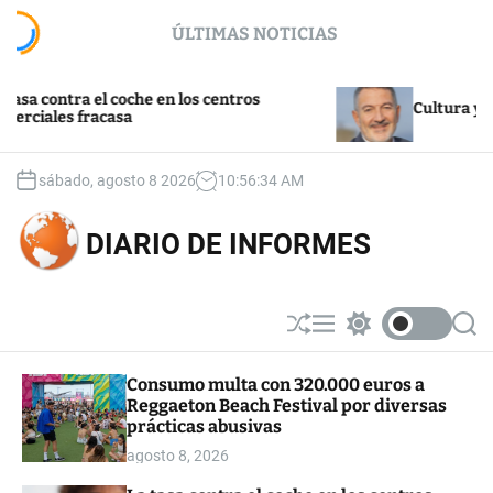
S
ÚLTIMAS NOTICIAS
k
i
p
 contra el coche en los centros
t
Cultura y turi
iales fracasa
o
c
o
sábado, agosto 8 2026
10
:
56
:
35
AM
n
t
DIARIO DE INFORMES
e
n
t
S
M
S
S
h
e
w
e
u
n
i
a
Consumo multa con 320.000 euros a
ff
u
t
r
Reggaeton Beach Festival por diversas
l
c
c
e
h
h
prácticas abusivas
c
agosto 8, 2026
o
l