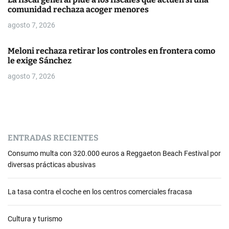
n
comunidad rechaza acoger menores
t
agosto 7, 2026
r
Meloni rechaza retirar los controles en frontera como
a
le exige Sánchez
agosto 7, 2026
d
a
s
ENTRADAS RECIENTES
Consumo multa con 320.000 euros a Reggaeton Beach Festival por
diversas prácticas abusivas
La tasa contra el coche en los centros comerciales fracasa
Cultura y turismo