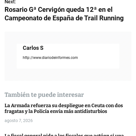
Next:
Rosario Gª Cervigón queda 12ª en el
v
Campeonato de España de Trail Running
e
g
a
Carlos S
c
http://www.diariodeinformes.com
i
ó
n
También te puede interesar
d
La Armada refuerza su despliegue en Ceuta con dos
fragatas y la Policía envía más antidisturbios
e
agosto 7, 2026
e
La fiscal general pide a los fiscales que actúen si una