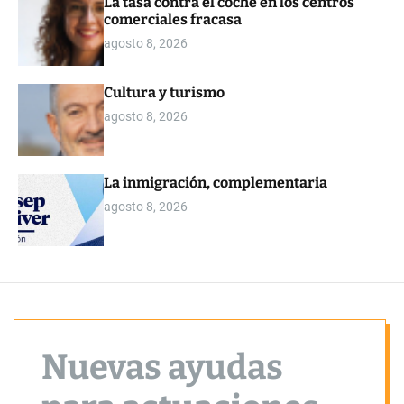
La tasa contra el coche en los centros
o
comerciales fracasa
r
m
agosto 8, 2026
o
d
e
Cultura y turismo
agosto 8, 2026
La inmigración, complementaria
agosto 8, 2026
Nuevas ayudas