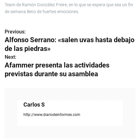
Team de Ramón González Freire, en lo que se espera que sea un fin
de semana lleno de fuertes emociones.
Previous:
N
Alfonso Serrano: «salen uvas hasta debajo
a
de las piedras»
v
Next:
Afammer presenta las actividades
e
previstas durante su asamblea
g
a
c
Carlos S
i
http://www.diariodeinformes.com
ó