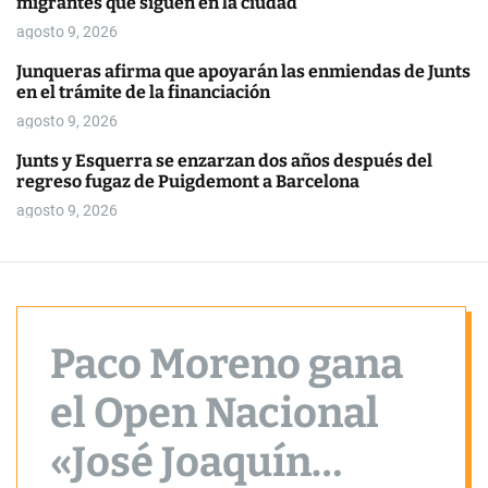
migrantes que siguen en la ciudad
o
r
agosto 9, 2026
m
o
Junqueras afirma que apoyarán las enmiendas de Junts
d
en el trámite de la financiación
e
agosto 9, 2026
Junts y Esquerra se enzarzan dos años después del
regreso fugaz de Puigdemont a Barcelona
agosto 9, 2026
Paco Moreno gana
el Open Nacional
«José Joaquín