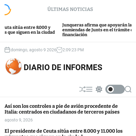
S
ÚLTIMAS NOTICIAS
k
i
p
Junqueras afirma que apoyarán las
sitúa entre 8.000 y
t
enmiendas de Junts en el trámite de la
e siguen en la ciudad
financiación
o
c
o
domingo, agosto 9 2026
2
:
09
:
24
PM
n
t
DIARIO DE INFORMES
e
n
t
S
M
S
S
h
e
w
e
u
n
i
a
Así son los controles a pie de avión procedente de
ff
u
t
r
Italia: centrados en ciudadanos de terceros países
l
c
c
e
h
h
agosto 9, 2026
c
o
El presidente de Ceuta sitúa entre 8.000 y 11.000 los
l