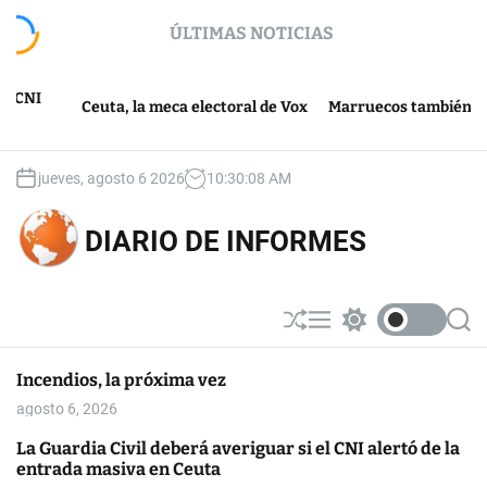
S
ÚLTIMAS NOTICIAS
k
i
p
t
Ceuta, la meca electoral de Vox
Marruecos también pierde e
o
c
o
jueves, agosto 6 2026
10
:
30
:
09
AM
n
t
DIARIO DE INFORMES
e
n
t
S
M
S
S
h
e
w
e
u
n
i
a
Incendios, la próxima vez
ff
u
t
r
l
c
c
agosto 6, 2026
e
h
h
c
La Guardia Civil deberá averiguar si el CNI alertó de la
o
entrada masiva en Ceuta
l