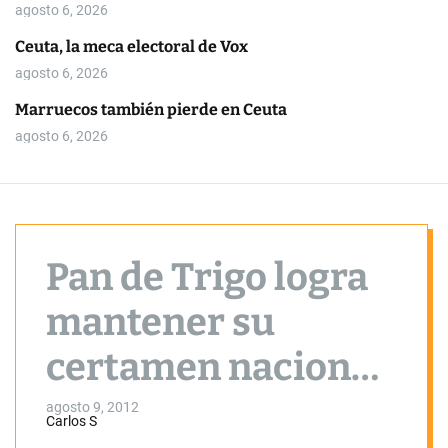
o
agosto 6, 2026
r
m
Ceuta, la meca electoral de Vox
o
agosto 6, 2026
d
e
Marruecos también pierde en Ceuta
agosto 6, 2026
Pan de Trigo logra
mantener su
certamen nacional
a pesar de las
agosto 9, 2012
Carlos S