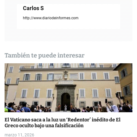
c
Carlos S
i
http://www.diariodeinformes.com
ó
n
d
También te puede interesar
e
e
n
t
r
El Vaticano saca a la luz un ‘Redentor’ inédito de El
a
Greco oculto bajo una falsificación
d
marzo 11, 2026