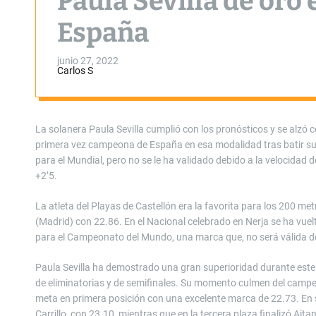
Paula Sevilla de oro
España
junio 27, 2022
Carlos S
La solanera Paula Sevilla cumplió con los pronósticos y se alzó con
primera vez campeona de España en esa modalidad tras batir su
para el Mundial, pero no se le ha validado debido a la velocidad 
+2’5.
La atleta del Playas de Castellón era la favorita para los 200 me
(Madrid) con 22.86. En el Nacional celebrado en Nerja se ha vue
para el Campeonato del Mundo, una marca que, no será válida de
Paula Sevilla ha demostrado una gran superioridad durante este 
de eliminatorias y de semifinales. Su momento culmen del campeona
meta en primera posición con una excelente marca de 22.73. En 
Carrillo, con 23.10, mientras que en la tercera plaza finalizó Ait