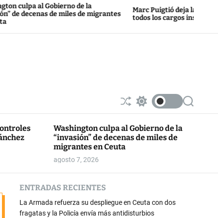
l Gobierno de la
Marc Puigtió deja la militancia de ERC 
nas de miles de migrantes
todos los cargos institucionales
S
S
S
h
w
e
u
i
a
controles
Washington culpa al Gobierno de la
ff
t
r
Sánchez
“invasión” de decenas de miles de
l
c
c
e
h
h
migrantes en Ceuta
c
agosto 7, 2026
o
l
o
ENTRADAS RECIENTES
r
m
La Armada refuerza su despliegue en Ceuta con dos
o
d
fragatas y la Policía envía más antidisturbios