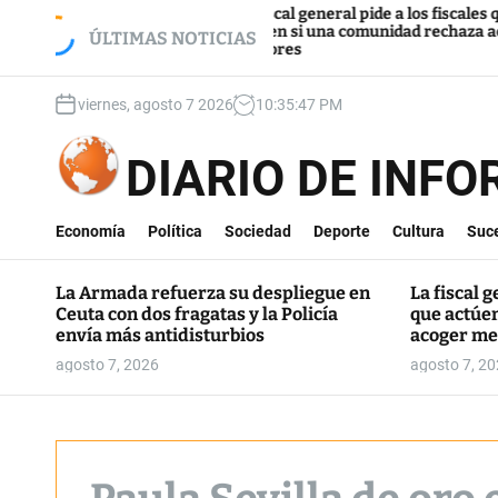
S
liegue en Ceuta
La fiscal general pide a los fiscales que
a envía más
actúen si una comunidad rechaza acoger
k
ÚLTIMAS NOTICIAS
menores
i
p
viernes, agosto 7 2026
10
:
35
:
48
PM
t
o
c
DIARIO DE INF
o
n
t
Economía
Política
Sociedad
Deporte
Cultura
Suc
e
n
La Armada refuerza su despliegue en
La fiscal g
t
Ceuta con dos fragatas y la Policía
que actúe
envía más antidisturbios
acoger me
agosto 7, 2026
agosto 7, 2