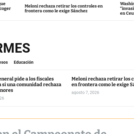
Washington culpa a
Meloni rechaza retirar los controles en
“invasión” de dece
frontera como le exige Sánchez
en Ceuta
ORMES
esos
Educación
eneral pide a los fiscales
Meloni rechaza retirar los 
n si una comunidad rechaza
en frontera como le exige 
nores
agosto 7, 2026
026