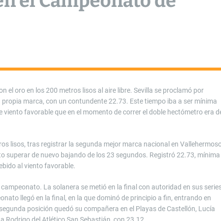
 en el Campeonato de
 el oro en los 200 metros lisos al aire libre. Sevilla se proclamó por
 propia marca, con un contundente 22.73. Este tiempo iba a ser mínima
de viento favorable que en el momento de correr el doble hectómetro era d
tros lisos, tras registrar la segunda mejor marca nacional en Vallehermos
lto superar de nuevo bajando de los 23 segundos. Registró 22.73, mínima
bido al viento favorable.
campeonato. La solanera se metió en la final con autoridad en sus serie
to llegó en la final, en la que dominó de principio a fin, entrando en
segunda posición quedó su compañera en el Playas de Castellón, Lucía
ana Rodrigo del Atlético San Sebastián, con 23.12.