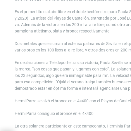
Es el primer título al aire libre en el doble hectómetro para Paula
y 2020). La atleta del Playas de Castellón, entrenada por José 
va. Además de la victoria en los 200 ml al aire libre, sumó otro o
pamplona atletismo, plata y bronce respectivamente.
Dos metales que se suman al extenso palmarés de Sevilla en el qu
varios oros en los 100 lisos al aire libre, y otros dos oros en 200
En declaraciones a Teledeporte tras su victoria, Paula Sevilla se
la marca, “son cosas que pasan y jugamos con esto”. La solanera
los 23 segundos, algo que era inimaginable para mí”. La velocis
para esa competición. “Ojalá el verano traiga también buenos re
demostrado estar en óptima forma e intentará agenciarse una p
Hermi Parra se alzó el bronce en el 4×400 con el Playas de Castel
Hermi Parra consiguió el bronce en el 4×400
La otra solanera participante en este campeonato, Herminia Parra