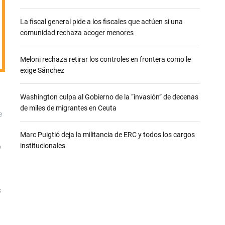
e
La fiscal general pide a los fiscales que actúen si una
comunidad rechaza acoger menores
Meloni rechaza retirar los controles en frontera como le
exige Sánchez
Washington culpa al Gobierno de la “invasión” de decenas
de miles de migrantes en Ceuta
e
Marc Puigtió deja la militancia de ERC y todos los cargos
institucionales
o
s