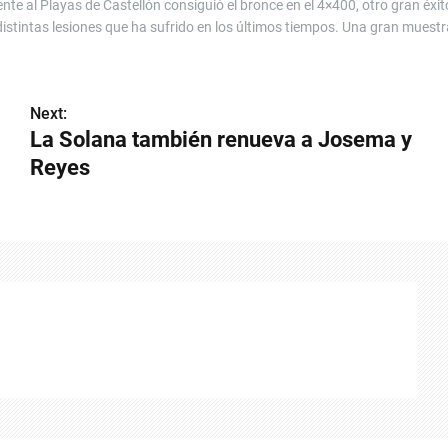
nte al Playas de Castellón consiguió el bronce en el 4×400, otro gran éxit
distintas lesiones que ha sufrido en los últimos tiempos. Una gran muestr
Next:
La Solana también renueva a Josema y
Reyes