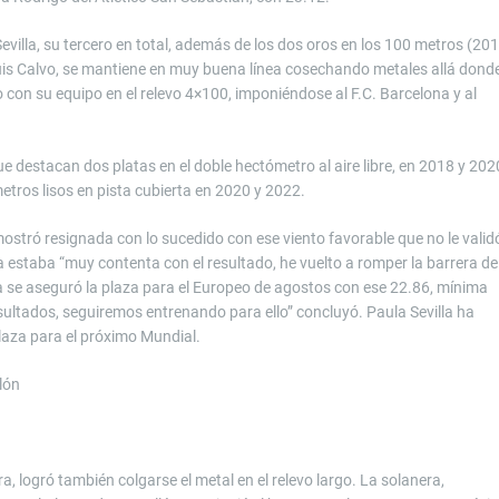
 Sevilla, su tercero en total, además de los dos oros en los 100 metros (20
Luis Calvo, se mantiene en muy buena línea cosechando metales allá dond
ro con su equipo en el relevo 4×100, imponiéndose al F.C. Barcelona y al
e destacan dos platas en el doble hectómetro al aire libre, en 2018 y 202
 metros lisos en pista cubierta en 2020 y 2022.
 mostró resignada con lo sucedido con ese viento favorable que no le valid
 estaba “muy contenta con el resultado, he vuelto a romper la barrera de
ta se aseguró la plaza para el Europeo de agostos con ese 22.86, mínima
sultados, seguiremos entrenando para ello” concluyó. Paula Sevilla ha
laza para el próximo Mundial.
lón
, logró también colgarse el metal en el relevo largo. La solanera,