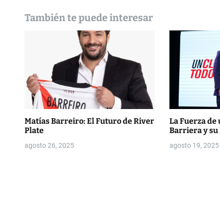
n
También te puede interesar
d
e
e
n
t
r
Matías Barreiro: El Futuro de River
La Fuerza de 
Plate
Barriera y su
a
agosto 26, 2025
agosto 19, 2025
d
a
s