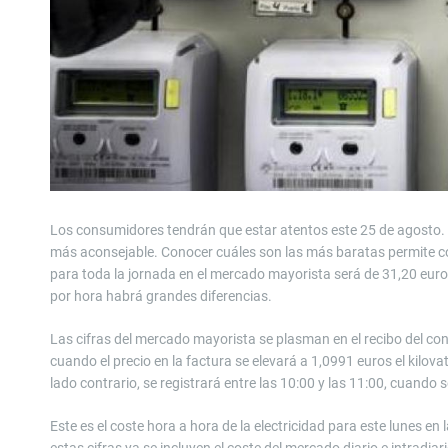
Los consumidores tendrán que estar atentos este 25 de agosto. H
más aconsejable. Conocer cuáles son las más baratas permite con
para toda la jornada en el mercado mayorista será de 31,20 eur
por hora habrá grandes diferencias.
Las cifras del mercado mayorista se plasman en el recibo del con
cuando el precio en la factura se elevará a 1,0991 euros el kilov
lado contrario, se registrará entre las 10:00 y las 11:00, cuando 
Este es el coste hora a hora de la electricidad para este lunes en