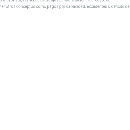
o mayorista, los servicios de ajuste, financiaciones, el coste de
ener otros conceptos como pagos por capacidad, excedentes o déficits de