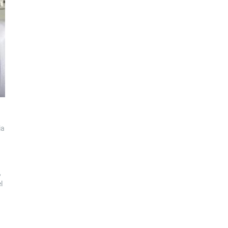
ia
,
l