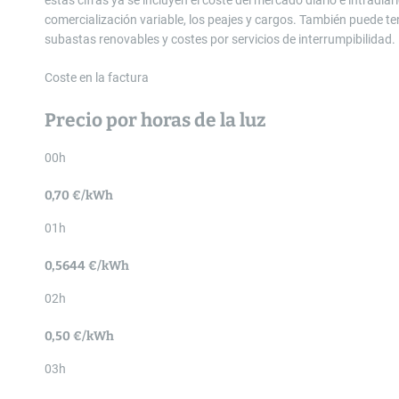
estas cifras ya se incluyen el coste del mercado diario e intradiari
comercialización variable, los peajes y cargos. También puede t
subastas renovables y costes por servicios de interrumpibilidad.
Coste en la factura
Precio por horas de la luz
00h
0,70 €/kWh
01h
0,5644 €/kWh
02h
0,50 €/kWh
03h