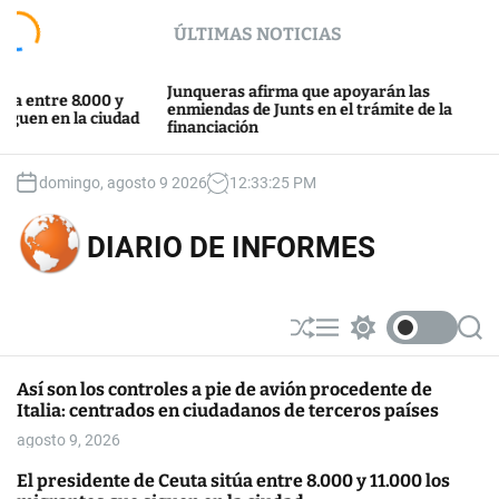
S
ÚLTIMAS NOTICIAS
k
i
p
Junqueras afirma que apoyarán las
Junts y 
.000 y
t
enmiendas de Junts en el trámite de la
después 
a ciudad
financiación
Barcelo
o
c
o
domingo, agosto 9 2026
12
:
33
:
25
PM
n
t
DIARIO DE INFORMES
e
n
t
S
M
S
S
h
e
w
e
u
n
i
a
Así son los controles a pie de avión procedente de
ff
u
t
r
Italia: centrados en ciudadanos de terceros países
l
c
c
e
h
h
agosto 9, 2026
c
o
El presidente de Ceuta sitúa entre 8.000 y 11.000 los
l