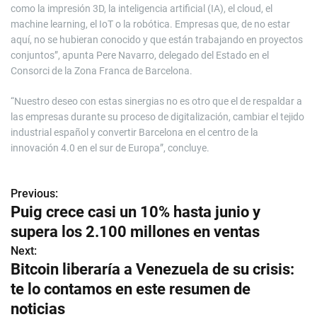
como la impresión 3D, la inteligencia artificial (IA), el cloud, el
machine learning, el IoT o la robótica. Empresas que, de no estar
aquí, no se hubieran conocido y que están trabajando en proyectos
conjuntos”, apunta Pere Navarro, delegado del Estado en el
Consorci de la Zona Franca de Barcelona.
“Nuestro deseo con estas sinergias no es otro que el de respaldar a
las empresas durante su proceso de digitalización, cambiar el tejido
industrial español y convertir Barcelona en el centro de la
innovación 4.0 en el sur de Europa”, concluye.
Previous:
N
Puig crece casi un 10% hasta junio y
a
supera los 2.100 millones en ventas
v
Next:
Bitcoin liberaría a Venezuela de su crisis:
e
te lo contamos en este resumen de
g
noticias