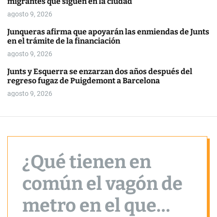
migrantes que siguen en la ciudad
o
r
agosto 9, 2026
m
o
Junqueras afirma que apoyarán las enmiendas de Junts
d
en el trámite de la financiación
e
agosto 9, 2026
Junts y Esquerra se enzarzan dos años después del
regreso fugaz de Puigdemont a Barcelona
agosto 9, 2026
¿Qué tienen en
común el vagón de
metro en el que