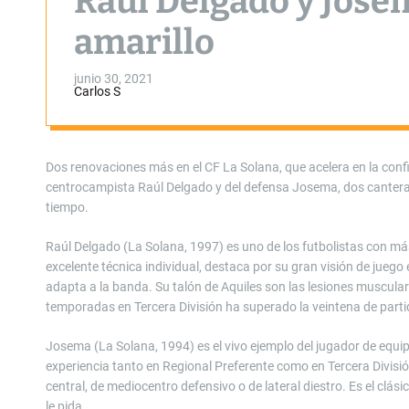
Raúl Delgado y Jose
amarillo
junio 30, 2021
Carlos S
Dos renovaciones más en el CF La Solana, que acelera en la confi
centrocampista Raúl Delgado y del defensa Josema, dos canteran
tiempo.
Raúl Delgado (La Solana, 1997) es uno de los futbolistas con más
excelente técnica individual, destaca por su gran visión de jueg
adapta a la banda. Su talón de Aquiles son las lesiones muscular
temporadas en Tercera División ha superado la veintena de partidos
Josema (La Solana, 1994) es el vivo ejemplo del jugador de equ
experiencia tanto en Regional Preferente como en Tercera Divisi
central, de mediocentro defensivo o de lateral diestro. Es el clá
le pida.