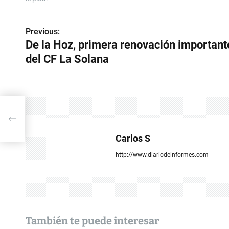
Previous:
N
De la Hoz, primera renovación important
a
del CF La Solana
v
e
g
 CF
a
Carlos S
c
http://www.diariodeinformes.com
i
ó
n
También te puede interesar
d