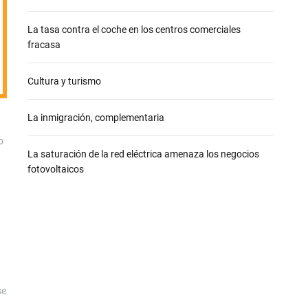
e
La tasa contra el coche en los centros comerciales
fracasa
Cultura y turismo
La inmigración, complementaria
o
La saturación de la red eléctrica amenaza los negocios
fotovoltaicos
se