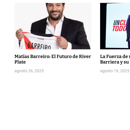
e
e
n
t
r
Matías Barreiro: El Futuro de River
La Fuerza de 
Plate
Barriera y su
a
agosto 26, 2025
agosto 19, 2025
d
a
s