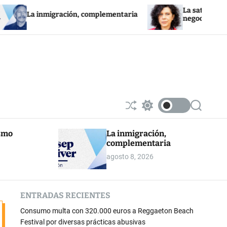
La saturación de la red
 inmigración, complementaria
negocios fotovoltaicos
S
S
S
h
w
e
u
i
a
ismo
La inmigración,
ff
t
r
complementaria
l
c
c
e
h
h
agosto 8, 2026
c
o
l
o
ENTRADAS RECIENTES
r
m
Consumo multa con 320.000 euros a Reggaeton Beach
o
d
Festival por diversas prácticas abusivas