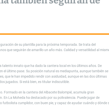
ma también seguirán de
guración de su plantilla para la próxima temporada. Se trata del
os que seguirán de amarillo un año más. Calidad y versatilidad al mism
 talento innato que ha dado la cantera local en los últimos años. De
o en el último pase. Su posición natural es mediapunta, aunque también se
es, que le han impedido rendir con asiduidad, aunque en las dos últimas
 jugados. Si está bien, es titular indiscutible.
ipo. Formado en la cantera del Albacete Balompié, acumula gran
ón. En La Moheda ha destacado por su polivalencia. Puede jugar de
sico futbolista cumplidor, con buen pie, y capaz de ayudar cuándo y dónde 